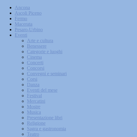
Ancona
Ascoli Piceno
Fermo
Macerata
Pesaro-Urbino
Eventi
Arte e cultura
Benessere
Categorie e luoghi
Cinema
Concerti
Concorsi
Convegni e seminari
Corsi
Danza
Eventi del mese
Festival
Mercatini
Mostre
Musica
Presentazione libri
Religione
Sagra e gastronomia
Teatro