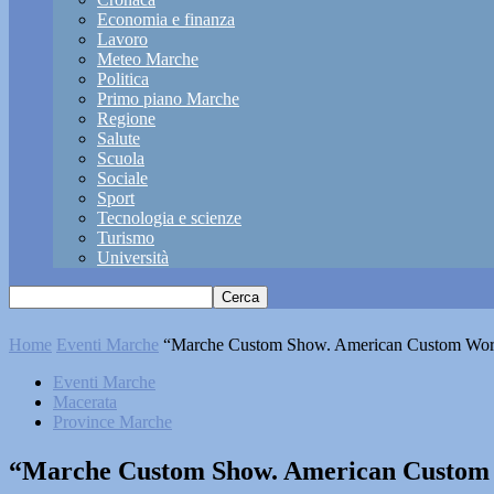
Economia e finanza
Lavoro
Meteo Marche
Politica
Primo piano Marche
Regione
Salute
Scuola
Sociale
Sport
Tecnologia e scienze
Turismo
Università
Home
Eventi Marche
“Marche Custom Show. American Custom Worl
Eventi Marche
Macerata
Province Marche
“Marche Custom Show. American Custom 