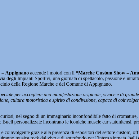
 –
Appignano
accende i motori con il
“Marche Custom Show – Ame
 degli Impianti Sportivi, una giornata di spettacolo, passione e intratte
rocinio della Regione Marche e del Comune di Appignano.
le per accogliere una manifestazione originale, vivace e di grande ric
ne, cultura motoristica e spirito di condivisione, capace di coinvolgere
e curiosi, nel segno di un immaginario inconfondibile fatto di cromature,
uell personalizzate incontrano le iconiche muscle car statunitensi, pr
e coinvolgente grazie alla presenza di espositori del settore custom, off
iranno musica rock dal vivo e di sottofondo per l’intera giornata, ball