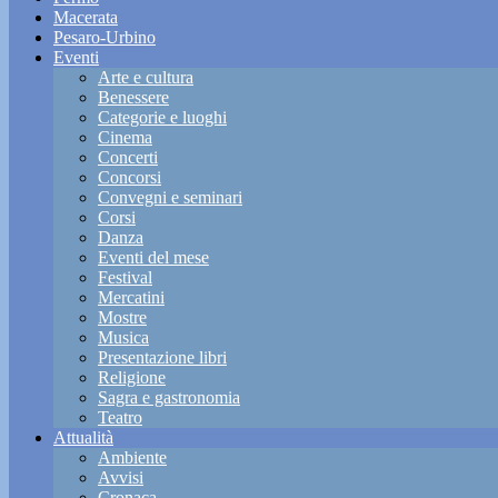
Macerata
Pesaro-Urbino
Eventi
Arte e cultura
Benessere
Categorie e luoghi
Cinema
Concerti
Concorsi
Convegni e seminari
Corsi
Danza
Eventi del mese
Festival
Mercatini
Mostre
Musica
Presentazione libri
Religione
Sagra e gastronomia
Teatro
Attualità
Ambiente
Avvisi
Cronaca