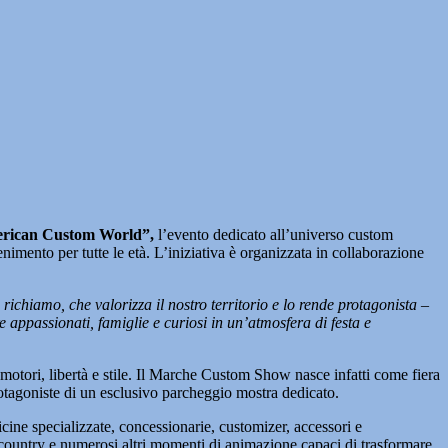
rican Custom World”,
l’evento dedicato all’universo custom
nimento per tutte le età. L’iniziativa è organizzata in collaborazione
hiamo, che valorizza il nostro territorio e lo rende protagonista
–
 appassionati, famiglie e curiosi in un’atmosfera di festa e
 motori, libertà e stile. Il Marche Custom Show nasce infatti come fiera
otagoniste di un esclusivo parcheggio mostra dedicato.
icine specializzate, concessionarie, customizer, accessori e
i country e numerosi altri momenti di animazione capaci di trasformare