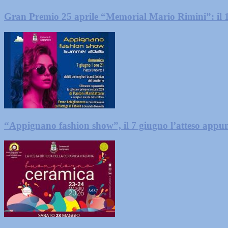
Gran Premio 25 aprile “Memorial Mario Rimini”: il
“Appignano fashion show”, il 7 giugno l’atteso app