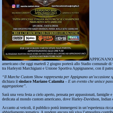
APPIGNANO
americano che oggi martedì 2 giugno porterà allo Stadio comunale di via
tra Harleysti Marchigiani e Unione Sportiva Appignanese, con il pat
“Il Marche Custom Show rappresenta per Appignano un’occasione specia
dichiara il
sindaco Mariano Calamita
–
E un evento che unisce passio
aggregazione”.
Sarà una vera festa a cielo aperto, pensata per appassionati, famiglie 
dedicata al mondo custom americano, dove Harley-Davidson, Indian e B
Accanto ai veicoli, il pubblico potrà immergersi in un’esperienza ricca 
abbigliamento tematico. A rendere ancora più viva l’atmosfera contribu