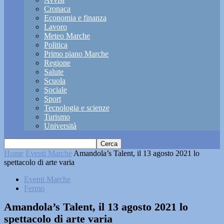
Cronaca
Economia e finanza
Lavoro
Meteo Marche
Politica
Primo piano Marche
Regione
Salute
Scuola
Sociale
Sport
Tecnologia e scienze
Turismo
Università
Home
Eventi Marche
Amandola’s Talent, il 13 agosto 2021 lo
spettacolo di arte varia
Eventi Marche
Fermo
Amandola’s Talent, il 13 agosto 2021 lo
spettacolo di arte varia