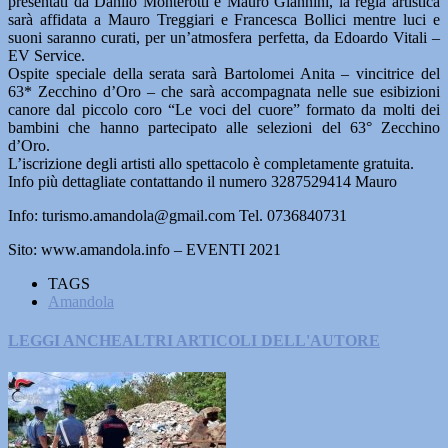
presentati da Danilo Monterotti e Mauro Giannini, la regia artistica
sarà affidata a Mauro Treggiari e Francesca Bollici mentre luci e
suoni saranno curati, per un’atmosfera perfetta, da Edoardo Vitali –
EV Service.
Ospite speciale della serata sarà Bartolomei Anita – vincitrice del
63* Zecchino d’Oro – che sarà accompagnata nelle sue esibizioni
canore dal piccolo coro “Le voci del cuore” formato da molti dei
bambini che hanno partecipato alle selezioni del 63° Zecchino
d’Oro.
L’iscrizione degli artisti allo spettacolo è completamente gratuita.
Info più dettagliate contattando il numero 3287529414 Mauro
Info: turismo.amandola@gmail.com Tel. 0736840731
Sito: www.amandola.info – EVENTI 2021
TAGS
Amandola
LEGGI ANCHE
ALTRI ARTICOLI DELL'AUTORE