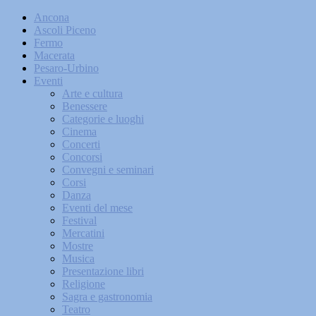
Ancona
Ascoli Piceno
Fermo
Macerata
Pesaro-Urbino
Eventi
Arte e cultura
Benessere
Categorie e luoghi
Cinema
Concerti
Concorsi
Convegni e seminari
Corsi
Danza
Eventi del mese
Festival
Mercatini
Mostre
Musica
Presentazione libri
Religione
Sagra e gastronomia
Teatro