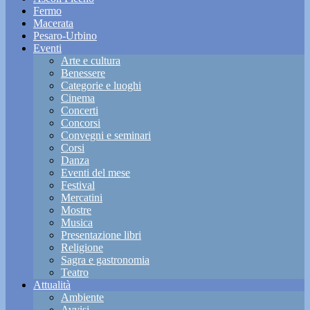
Fermo
Macerata
Pesaro-Urbino
Eventi
Arte e cultura
Benessere
Categorie e luoghi
Cinema
Concerti
Concorsi
Convegni e seminari
Corsi
Danza
Eventi del mese
Festival
Mercatini
Mostre
Musica
Presentazione libri
Religione
Sagra e gastronomia
Teatro
Attualità
Ambiente
Avvisi