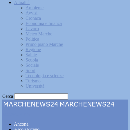
Attualità
Ambiente
Avvisi
Cronaca
Economia e finanza
Lavoro
Meteo Marche
Politica
Primo piano Marche
Regione
Salute
Scuola
Sociale
Sport
Tecnologia e scienze
Turismo
Università
Cerca
Marchenews24
Ancona
Ascoli Piceno