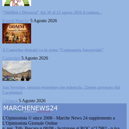
“Sibillini e Dintorni” dal 20 al 22 agosto 2026 il raduno...
Eventi Marche
5 Agosto 2026
A Camerino domani va in scena “Compagnia Amatoriale”
Camerino
5 Agosto 2026
San Severino, tentata estorsione con minaccia: 22enne arrestato dai
Carabinieri
Cronaca
5 Agosto 2026
L'Opinionista © since 2008 - Marche News 24 supplemento a
L'Opinionista Giornale Online
n. reg. Trib. Pescara n.08/08 - Iscrizione al ROC n°17982 - p.iva