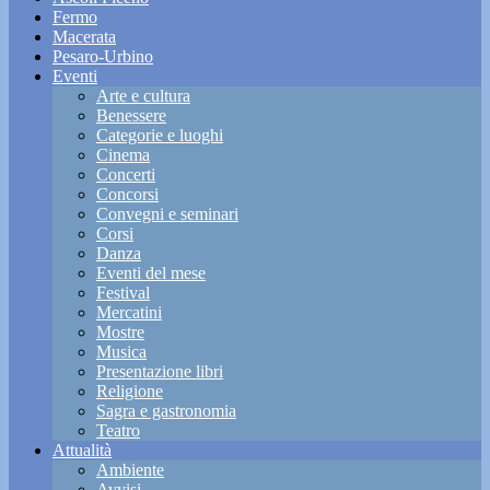
Fermo
Macerata
Pesaro-Urbino
Eventi
Arte e cultura
Benessere
Categorie e luoghi
Cinema
Concerti
Concorsi
Convegni e seminari
Corsi
Danza
Eventi del mese
Festival
Mercatini
Mostre
Musica
Presentazione libri
Religione
Sagra e gastronomia
Teatro
Attualità
Ambiente
Avvisi