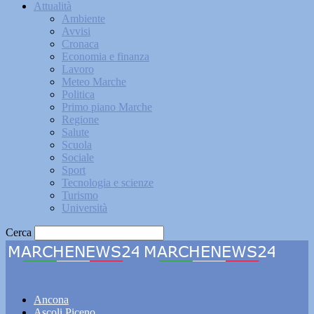
Attualità
Ambiente
Avvisi
Cronaca
Economia e finanza
Lavoro
Meteo Marche
Politica
Primo piano Marche
Regione
Salute
Scuola
Sociale
Sport
Tecnologia e scienze
Turismo
Università
Cerca
Marchenews24
Ancona
Ascoli Piceno