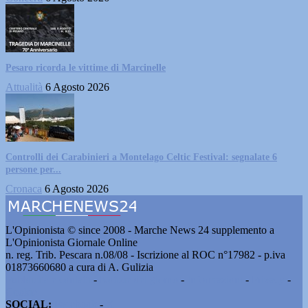
Pesaro ricorda le vittime di Marcinelle
Attualità
6 Agosto 2026
Controlli dei Carabinieri a Montelago Celtic Festival: segnalate 6
persone per...
Cronaca
6 Agosto 2026
L'Opinionista © since 2008 - Marche News 24 supplemento a
L'Opinionista Giornale Online
n. reg. Trib. Pescara n.08/08 - Iscrizione al ROC n°17982 - p.iva
01873660680 a cura di A. Gulizia
Pubblicità e contatti
-
Notizie del giorno
-
Informazioni
-
Privacy
-
Cookie
SOCIAL:
Facebook
-
X