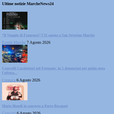
Ultime notizie MarcheNews24
“Il Viaggio di Francesco” l’11 agosto a San Severino Marche
Eventi Marche
7 Agosto 2026
Controlli Carabinieri nel Fermano: in 5 denunciati per guida sotto
l’effetto...
Cronaca
6 Agosto 2026
Mario Biondi in concerto a Porto Recanati
Concerti
6 Agosto 2026