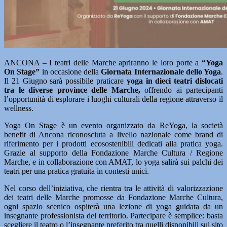
ANCONA – I teatri delle Marche apriranno le loro porte a
“Yoga
On Stage”
in occasione della
Giornata Internazionale dello Yoga
.
Il 21 Giugno sarà possibile praticare
yoga in dieci teatri dislocati
tra le diverse province delle Marche,
offrendo ai partecipanti
l’opportunità di esplorare i luoghi culturali della regione attraverso il
wellness.
Yoga On Stage è un evento organizzato da ReYoga, la società
benefit di Ancona riconosciuta a livello nazionale come brand di
riferimento per i prodotti ecosostenibili dedicati alla pratica yoga.
Grazie al supporto della Fondazione Marche Cultura / Regione
Marche, e in collaborazione con AMAT, lo yoga salirà sui palchi dei
teatri per una pratica gratuita in contesti unici.
Nel corso dell’iniziativa, che rientra tra le attività di valorizzazione
dei teatri delle Marche promosse da Fondazione Marche Cultura,
ogni spazio scenico ospiterà una lezione di yoga guidata da un
insegnante professionista del territorio. Partecipare è semplice: basta
scegliere il teatro o l’insegnante preferito tra quelli disponibili sul sito