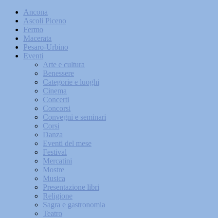
Ancona
Ascoli Piceno
Fermo
Macerata
Pesaro-Urbino
Eventi
Arte e cultura
Benessere
Categorie e luoghi
Cinema
Concerti
Concorsi
Convegni e seminari
Corsi
Danza
Eventi del mese
Festival
Mercatini
Mostre
Musica
Presentazione libri
Religione
Sagra e gastronomia
Teatro