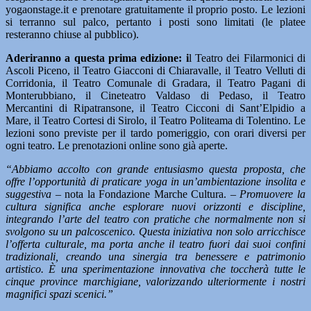
yogaonstage.it e prenotare gratuitamente il proprio posto. Le lezioni
si terranno sul palco, pertanto i posti sono limitati (le platee
resteranno chiuse al pubblico).
Aderiranno a questa prima edizione: i
l Teatro dei Filarmonici di
Ascoli Piceno, il Teatro Giacconi di Chiaravalle, il Teatro Velluti di
Corridonia, il Teatro Comunale di Gradara, il Teatro Pagani di
Monterubbiano, il Cineteatro Valdaso di Pedaso, il Teatro
Mercantini di Ripatransone, il Teatro Cicconi di Sant’Elpidio a
Mare, il Teatro Cortesi di Sirolo, il Teatro Politeama di Tolentino. Le
lezioni sono previste per il tardo pomeriggio, con orari diversi per
ogni teatro. Le prenotazioni online sono già aperte.
“Abbiamo accolto con grande entusiasmo questa proposta, che
offre l’opportunità di praticare yoga in un’ambientazione insolita e
suggestiva –
nota la Fondazione Marche Cultura. –
Promuovere la
cultura significa anche esplorare nuovi orizzonti e discipline,
integrando l’arte del teatro con pratiche che normalmente non si
svolgono su un palcoscenico. Questa iniziativa non solo arricchisce
l’offerta culturale, ma porta anche il teatro fuori dai suoi confini
tradizionali, creando una sinergia tra benessere e patrimonio
artistico. È una sperimentazione innovativa che toccherà tutte le
cinque province marchigiane, valorizzando ulteriormente i nostri
magnifici spazi scenici.”