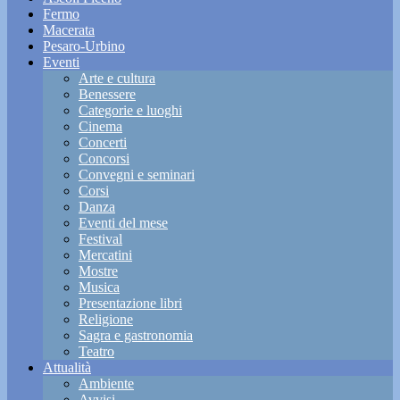
Fermo
Macerata
Pesaro-Urbino
Eventi
Arte e cultura
Benessere
Categorie e luoghi
Cinema
Concerti
Concorsi
Convegni e seminari
Corsi
Danza
Eventi del mese
Festival
Mercatini
Mostre
Musica
Presentazione libri
Religione
Sagra e gastronomia
Teatro
Attualità
Ambiente
Avvisi