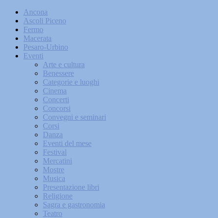
Ancona
Ascoli Piceno
Fermo
Macerata
Pesaro-Urbino
Eventi
Arte e cultura
Benessere
Categorie e luoghi
Cinema
Concerti
Concorsi
Convegni e seminari
Corsi
Danza
Eventi del mese
Festival
Mercatini
Mostre
Musica
Presentazione libri
Religione
Sagra e gastronomia
Teatro