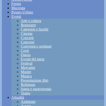
Fermo
Macerata
Pesaro-Urbino
Eventi
Arte e cultura
Benessere
Categorie e luoghi
Cinema
Concerti
Concorsi
Convegni e seminari
Corsi
Danza
Eventi del mese
Festival
Mercatini
Mostre
Musica
Presentazione libri
Religione
Sagra e gastronomia
Teatro
Attualità
Ambiente
Avvisi