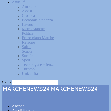
Attualità
Ambiente
Avvisi
Cronaca
Economia e finanza
Lavoro
Meteo Marche
Politica
Primo piano Marche
Regione
Salute
Scuola
Sociale
Sport
Tecnologia e scienze
Turismo
Università
Cerca
Marchenews24
Ancona
Ascoli Piceno