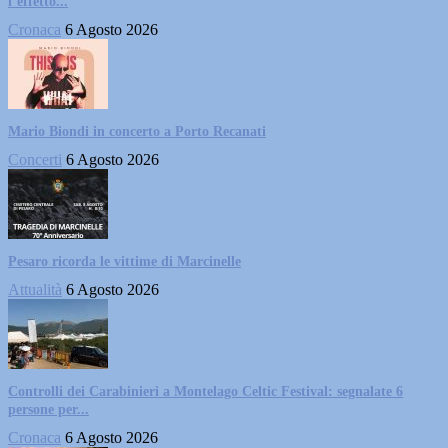
l’effetto...
Cronaca
6 Agosto 2026
Mario Biondi in concerto a Porto Recanati
Concerti
6 Agosto 2026
Pesaro ricorda le vittime di Marcinelle
Attualità
6 Agosto 2026
Controlli dei Carabinieri a Montelago Celtic Festival: segnalate 6
persone per...
Cronaca
6 Agosto 2026