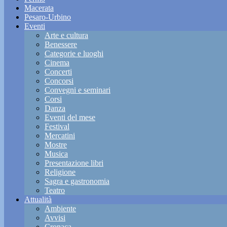
Macerata
Pesaro-Urbino
Eventi
Arte e cultura
Benessere
Categorie e luoghi
Cinema
Concerti
Concorsi
Convegni e seminari
Corsi
Danza
Eventi del mese
Festival
Mercatini
Mostre
Musica
Presentazione libri
Religione
Sagra e gastronomia
Teatro
Attualità
Ambiente
Avvisi
Cronaca