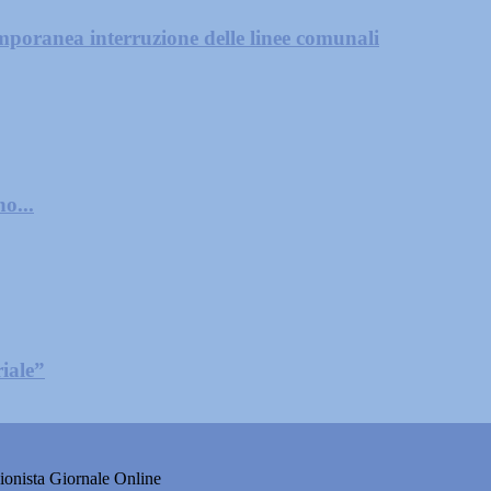
mporanea interruzione delle linee comunali
o...
iale”
onista Giornale Online