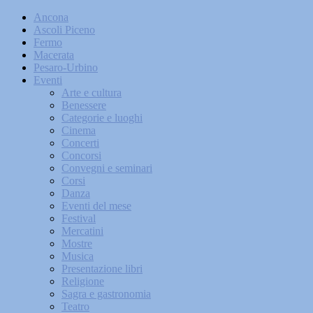
Ancona
Ascoli Piceno
Fermo
Macerata
Pesaro-Urbino
Eventi
Arte e cultura
Benessere
Categorie e luoghi
Cinema
Concerti
Concorsi
Convegni e seminari
Corsi
Danza
Eventi del mese
Festival
Mercatini
Mostre
Musica
Presentazione libri
Religione
Sagra e gastronomia
Teatro