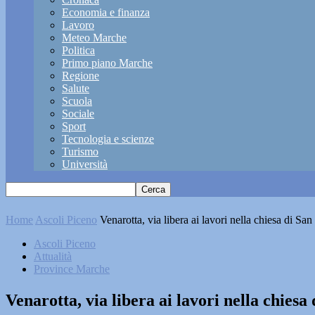
Economia e finanza
Lavoro
Meteo Marche
Politica
Primo piano Marche
Regione
Salute
Scuola
Sociale
Sport
Tecnologia e scienze
Turismo
Università
Home
Ascoli Piceno
Venarotta, via libera ai lavori nella chiesa di San
Ascoli Piceno
Attualità
Province Marche
Venarotta, via libera ai lavori nella chiesa