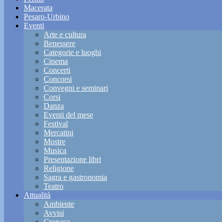
Macerata
Pesaro-Urbino
Eventi
Arte e cultura
Benessere
Categorie e luoghi
Cinema
Concerti
Concorsi
Convegni e seminari
Corsi
Danza
Eventi del mese
Festival
Mercatini
Mostre
Musica
Presentazione libri
Religione
Sagra e gastronomia
Teatro
Attualità
Ambiente
Avvisi
Cronaca