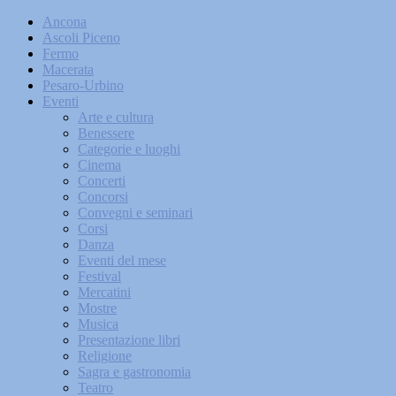
Ancona
Ascoli Piceno
Fermo
Macerata
Pesaro-Urbino
Eventi
Arte e cultura
Benessere
Categorie e luoghi
Cinema
Concerti
Concorsi
Convegni e seminari
Corsi
Danza
Eventi del mese
Festival
Mercatini
Mostre
Musica
Presentazione libri
Religione
Sagra e gastronomia
Teatro