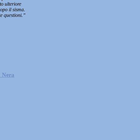
o ulteriore
dopo il sisma.
e questioni.”
l Nera