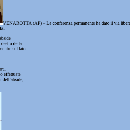
VENAROTTA (AP) – La conferenza permanente ha dato il via libera all
ta.
abside
 destra della
mentre sul lato
rra.
o effettuate
i dell’abside,