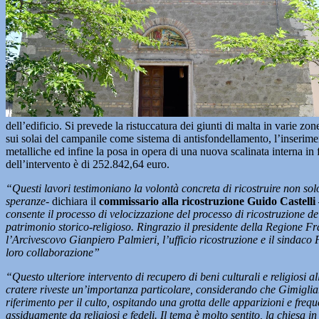
dell’edificio. Si prevede la ristuccatura dei giunti di malta in varie zo
sui solai del campanile come sistema di antisfondellamento, l’inserime
metalliche ed infine la posa in opera di una nuova scalinata interna in f
dell’intervento è di 252.842,64 euro.
“Questi lavori testimoniano la volontà concreta di ricostruire non so
speranze-
dichiara il
commissario alla ricostruzione Guido Castelli
consente il processo di velocizzazione del processo di ricostruzione de
patrimonio storico-religioso. Ringrazio il presidente della Regione F
l’Arcivescovo Gianpiero Palmieri, l’ufficio ricostruzione e il sindaco 
loro collaborazione”
“Questo ulteriore intervento di recupero di beni culturali e religiosi al
cratere riveste un’importanza particolare, considerando che Gimiglia
riferimento per il culto, ospitando una grotta delle apparizioni e freq
assiduamente da religiosi e fedeli. Il tema è molto sentito, la chiesa in