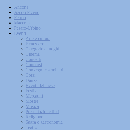
Ancona
Ascoli Piceno
Fermo
Macerata
Pesaro-Urbino
Eventi
Arte e cultura
Benessere
Categorie e luoghi
Cinema
Concerti
Concorsi
Convegni e seminari
Corsi
Danza
Eventi del mese
Festival
Mercatini
Mostre
Musica
Presentazione libri
Religione
Sagra e gastronomia
Teatro