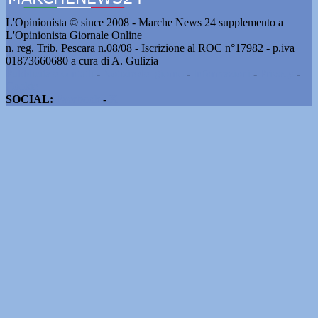
L'Opinionista © since 2008 - Marche News 24 supplemento a
L'Opinionista Giornale Online
n. reg. Trib. Pescara n.08/08 - Iscrizione al ROC n°17982 - p.iva
01873660680 a cura di A. Gulizia
Pubblicità e contatti
-
Notizie del giorno
-
Informazioni
-
Privacy
-
Cookie
SOCIAL:
Facebook
-
X