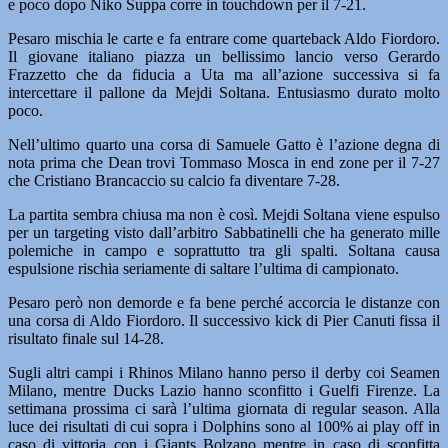
e poco dopo Niko Suppa corre in touchdown per il 7-21.
Pesaro mischia le carte e fa entrare come quarteback Aldo Fiordoro.
Il giovane italiano piazza un bellissimo lancio verso Gerardo
Frazzetto che da fiducia a Uta ma all’azione successiva si fa
intercettare il pallone da Mejdi Soltana. Entusiasmo durato molto
poco.
Nell’ultimo quarto una corsa di Samuele Gatto è l’azione degna di
nota prima che Dean trovi Tommaso Mosca in end zone per il 7-27
che Cristiano Brancaccio su calcio fa diventare 7-28.
La partita sembra chiusa ma non è così. Mejdi Soltana viene espulso
per un targeting visto dall’arbitro Sabbatinelli che ha generato mille
polemiche in campo e soprattutto tra gli spalti. Soltana causa
espulsione rischia seriamente di saltare l’ultima di campionato.
Pesaro però non demorde e fa bene perché accorcia le distanze con
una corsa di Aldo Fiordoro. Il successivo kick di Pier Canuti fissa il
risultato finale sul 14-28.
Sugli altri campi i Rhinos Milano hanno perso il derby coi Seamen
Milano, mentre Ducks Lazio hanno sconfitto i Guelfi Firenze. La
settimana prossima ci sarà l’ultima giornata di regular season. Alla
luce dei risultati di cui sopra i Dolphins sono al 100% ai play off in
caso di vittoria con i Giants Bolzano mentre in caso di sconfitta