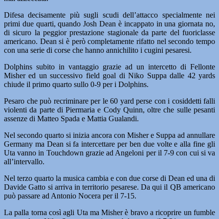
Difesa decisamente più sugli scudi dell’attacco specialmente nei
primi due quarti, quando Josh Dean è incappato in una giornata no,
di sicuro la peggior prestazione stagionale da parte del fuoriclasse
americano. Dean si è però completamente rifatto nel secondo tempo
con una serie di corse che hanno annichilito i cugini pesaresi.
Dolphins subito in vantaggio grazie ad un intercetto di Fellonte
Misher ed un successivo field goal di Niko Suppa dalle 42 yards
chiude il primo quarto sullo 0-9 per i Dolphins.
Pesaro che può recriminare per le 60 yard perse con i cosiddetti falli
violenti da parte di Piermaria e Cody Quinn, oltre che sulle pesanti
assenze di Matteo Spada e Mattia Gualandi.
Nel secondo quarto si inizia ancora con Misher e Suppa ad annullare
Germany ma Dean si fa intercettare per ben due volte e alla fine gli
Uta vanno in Touchdown grazie ad Angeloni per il 7-9 con cui si va
all’intervallo.
Nel terzo quarto la musica cambia e con due corse di Dean ed una di
Davide Gatto si arriva in territorio pesarese. Da qui il QB americano
può passare ad Antonio Nocera per il 7-15.
La palla torna così agli Uta ma Misher è bravo a ricoprire un fumble