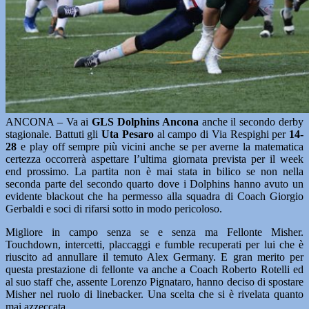
ANCONA – Va ai
GLS Dolphins Ancona
anche il secondo derby
stagionale. Battuti gli
Uta Pesaro
al campo di Via Respighi per
14-
28
e play off sempre più vicini anche se per averne la matematica
certezza occorrerà aspettare l’ultima giornata prevista per il week
end prossimo. La partita non è mai stata in bilico se non nella
seconda parte del secondo quarto dove i Dolphins hanno avuto un
evidente blackout che ha permesso alla squadra di Coach Giorgio
Gerbaldi e soci di rifarsi sotto in modo pericoloso.
Migliore in campo senza se e senza ma Fellonte Misher.
Touchdown, intercetti, placcaggi e fumble recuperati per lui che è
riuscito ad annullare il temuto Alex Germany. E gran merito per
questa prestazione di fellonte va anche a Coach Roberto Rotelli ed
al suo staff che, assente Lorenzo Pignataro, hanno deciso di spostare
Misher nel ruolo di linebacker. Una scelta che si è rivelata quanto
mai azzeccata.