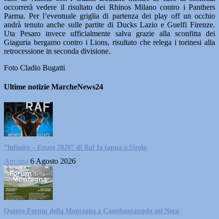
occorrerà vedere il risultato dei Rhinos Milano contro i Panthers
Parma. Per l’eventuale griglia di partenza dei play off un occhio
andrà tenuto anche sulle partite di Ducks Lazio e Guelfi Firenze.
Uta Pesaro invece ufficialmente salva grazie alla sconfitta dei
Giaguria bergamo contro i Lions, risultato che relega i torinesi alla
retrocessione in seconda divisione.
Foto Cladio Bugatti
Ultime notizie MarcheNews24
“Infinito – Estate 2026” di Raf fa tappa a Sirolo
Ancona
6 Agosto 2026
Quinto Forum della Montagna a Castelsantangelo sul Nera