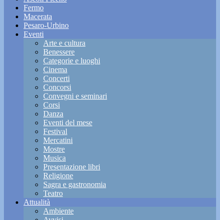
Fermo
Macerata
Pesaro-Urbino
Eventi
Arte e cultura
Benessere
Categorie e luoghi
Cinema
Concerti
Concorsi
Convegni e seminari
Corsi
Danza
Eventi del mese
Festival
Mercatini
Mostre
Musica
Presentazione libri
Religione
Sagra e gastronomia
Teatro
Attualità
Ambiente
Avvisi