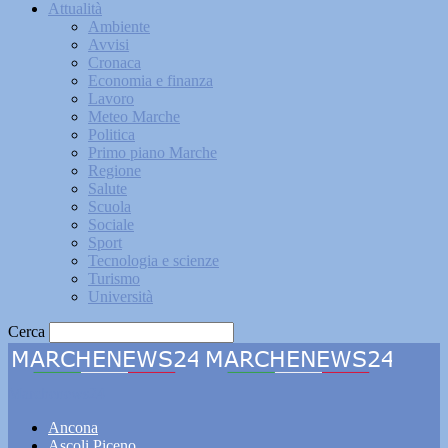
Attualità
Ambiente
Avvisi
Cronaca
Economia e finanza
Lavoro
Meteo Marche
Politica
Primo piano Marche
Regione
Salute
Scuola
Sociale
Sport
Tecnologia e scienze
Turismo
Università
Cerca
Marchenews24
Ancona
Ascoli Piceno