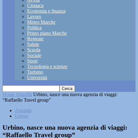
Cronaca
Economia e finanza
Lavoro
Meteo Marche
Politica
Primo piano Marche
Regione
Salute
Scuola
Sociale
Sport
Tecnologia e scienze
Turismo
Università
Home
Attualità
Urbino, nasce una nuova agenzia di viaggi:
“Raffaello Travel group”
Attualità
Urbino
Urbino, nasce una nuova agenzia di viaggi:
“Raffaello Travel group”