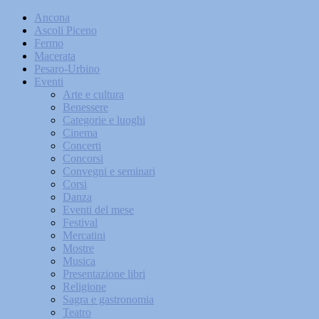
Ancona
Ascoli Piceno
Fermo
Macerata
Pesaro-Urbino
Eventi
Arte e cultura
Benessere
Categorie e luoghi
Cinema
Concerti
Concorsi
Convegni e seminari
Corsi
Danza
Eventi del mese
Festival
Mercatini
Mostre
Musica
Presentazione libri
Religione
Sagra e gastronomia
Teatro