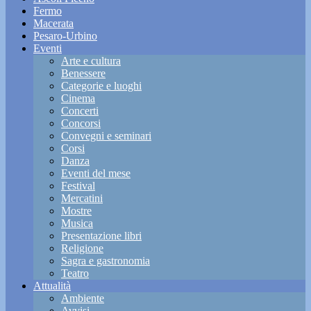
Fermo
Macerata
Pesaro-Urbino
Eventi
Arte e cultura
Benessere
Categorie e luoghi
Cinema
Concerti
Concorsi
Convegni e seminari
Corsi
Danza
Eventi del mese
Festival
Mercatini
Mostre
Musica
Presentazione libri
Religione
Sagra e gastronomia
Teatro
Attualità
Ambiente
Avvisi