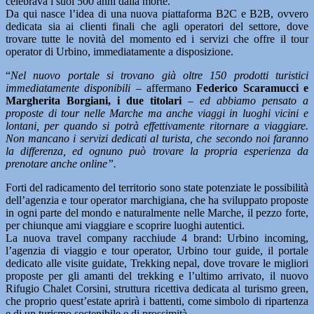
celebrava i suoi 500 anni dalla morte.
Da qui nasce l’idea di una nuova piattaforma B2C e B2B, ovvero
dedicata sia ai clienti finali che agli operatori del settore, dove
trovare tutte le novità del momento ed i servizi che offre il tour
operator di Urbino, immediatamente a disposizione.
“
Nel nuovo portale si trovano già oltre 150 prodotti turistici
immediatamente disponibili
– affermano
Federico Scaramucci e
Margherita Borgiani, i due titolari
–
ed abbiamo pensato a
proposte di tour nelle Marche ma anche viaggi in luoghi vicini e
lontani, per quando si potrà effettivamente ritornare a viaggiare.
Non mancano i servizi dedicati al turista, che secondo noi faranno
la differenza, ed ognuno può trovare la propria esperienza da
prenotare anche online”.
Forti del radicamento del territorio sono state potenziate le possibilità
dell’agenzia e tour operator marchigiana, che ha sviluppato proposte
in ogni parte del mondo e naturalmente nelle Marche, il pezzo forte,
per chiunque ami viaggiare e scoprire luoghi autentici.
La nuova travel company racchiude 4 brand: Urbino incoming,
l’agenzia di viaggio e tour operator, Urbino tour guide, il portale
dedicato alle visite guidate, Trekking nepal, dove trovare le migliori
proposte per gli amanti del trekking e l’ultimo arrivato, il nuovo
Rifugio Chalet Corsini, struttura ricettiva dedicata al turismo green,
che proprio quest’estate aprirà i battenti, come simbolo di ripartenza
e di un turismo sostenibile e di prossimità.