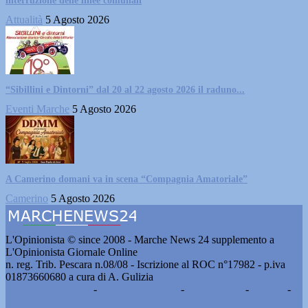
interruzione delle linee comunali
Attualità
5 Agosto 2026
“Sibillini e Dintorni” dal 20 al 22 agosto 2026 il raduno...
Eventi Marche
5 Agosto 2026
A Camerino domani va in scena “Compagnia Amatoriale”
Camerino
5 Agosto 2026
L'Opinionista © since 2008 - Marche News 24 supplemento a
L'Opinionista Giornale Online
n. reg. Trib. Pescara n.08/08 - Iscrizione al ROC n°17982 - p.iva
01873660680 a cura di A. Gulizia
Pubblicità e contatti
-
Notizie del giorno
-
Informazioni
-
Privacy
-
Cookie