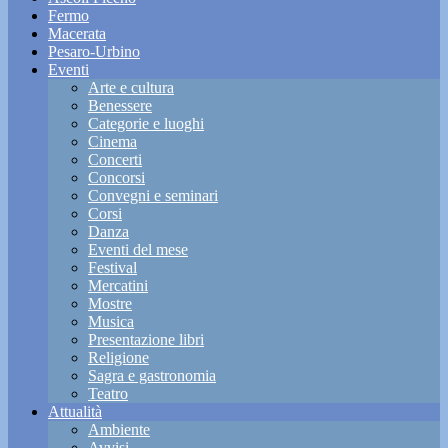
Fermo
Macerata
Pesaro-Urbino
Eventi
Arte e cultura
Benessere
Categorie e luoghi
Cinema
Concerti
Concorsi
Convegni e seminari
Corsi
Danza
Eventi del mese
Festival
Mercatini
Mostre
Musica
Presentazione libri
Religione
Sagra e gastronomia
Teatro
Attualità
Ambiente
Avvisi