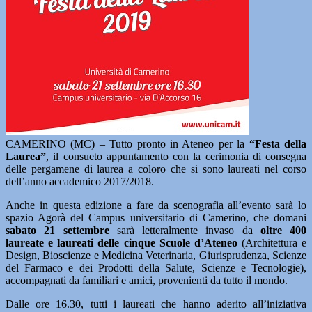
CAMERINO (MC) – Tutto pronto in Ateneo per la
“Festa della
Laurea”
, il consueto appuntamento con la cerimonia di consegna
delle pergamene di laurea a coloro che si sono laureati nel corso
dell’anno accademico 2017/2018.
Anche in questa edizione a fare da scenografia all’evento sarà lo
spazio Agorà del Campus universitario di Camerino, che domani
sabato 21 settembre
sarà letteralmente invaso da
oltre 400
laureate e laureati delle cinque Scuole d’Ateneo
(Architettura e
Design, Bioscienze e Medicina Veterinaria, Giurisprudenza, Scienze
del Farmaco e dei Prodotti della Salute, Scienze e Tecnologie),
accompagnati da familiari e amici, provenienti da tutto il mondo.
Dalle ore 16.30, tutti i laureati che hanno aderito all’iniziativa