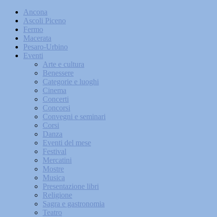
Ancona
Ascoli Piceno
Fermo
Macerata
Pesaro-Urbino
Eventi
Arte e cultura
Benessere
Categorie e luoghi
Cinema
Concerti
Concorsi
Convegni e seminari
Corsi
Danza
Eventi del mese
Festival
Mercatini
Mostre
Musica
Presentazione libri
Religione
Sagra e gastronomia
Teatro