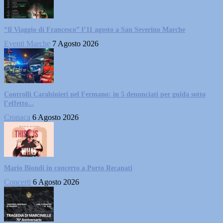
“Il Viaggio di Francesco” l’11 agosto a San Severino Marche
Eventi Marche
7 Agosto 2026
Controlli Carabinieri nel Fermano: in 5 denunciati per guida sotto
l’effetto...
Cronaca
6 Agosto 2026
Mario Biondi in concerto a Porto Recanati
Concerti
6 Agosto 2026