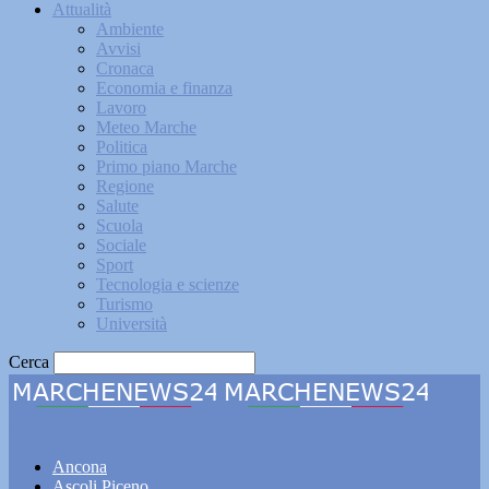
Attualità
Ambiente
Avvisi
Cronaca
Economia e finanza
Lavoro
Meteo Marche
Politica
Primo piano Marche
Regione
Salute
Scuola
Sociale
Sport
Tecnologia e scienze
Turismo
Università
Cerca
Marchenews24
Ancona
Ascoli Piceno