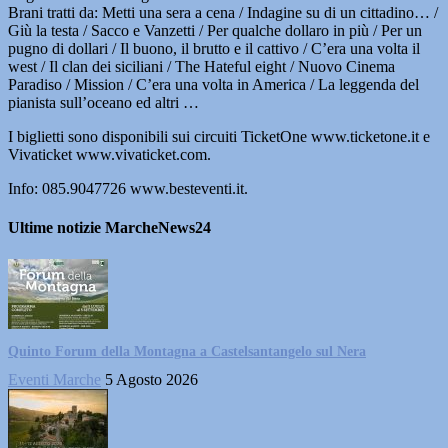
Brani tratti da: Metti una sera a cena / Indagine su di un cittadino… /
Giù la testa / Sacco e Vanzetti / Per qualche dollaro in più / Per un
pugno di dollari / Il buono, il brutto e il cattivo / C’era una volta il
west / Il clan dei siciliani / The Hateful eight / Nuovo Cinema
Paradiso / Mission / C’era una volta in America / La leggenda del
pianista sull’oceano ed altri …
I biglietti sono disponibili sui circuiti TicketOne www.ticketone.it e
Vivaticket www.vivaticket.com.
Info: 085.9047726 www.besteventi.it.
Ultime notizie MarcheNews24
Quinto Forum della Montagna a Castelsantangelo sul Nera
Eventi Marche
5 Agosto 2026