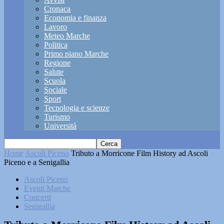
Cronaca
Economia e finanza
Lavoro
Meteo Marche
Politica
Primo piano Marche
Regione
Salute
Scuola
Sociale
Sport
Tecnologia e scienze
Turismo
Università
Home
Ascoli Piceno
Tributo a Morricone Film History ad Ascoli
Piceno e a Senigallia
Ascoli Piceno
Eventi Marche
Concerti
Senigallia