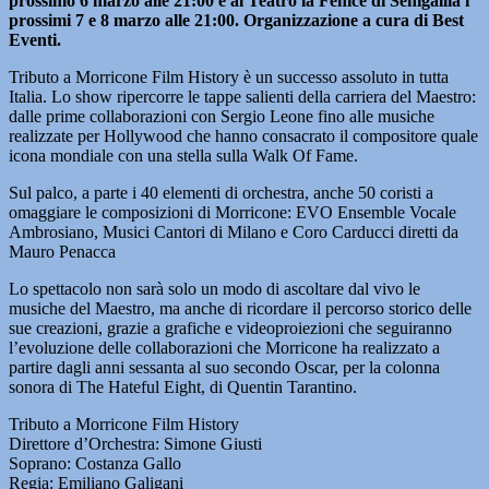
prossimo 6 marzo alle 21:00 e al Teatro la Fenice di Senigallia i
prossimi 7 e 8 marzo alle 21:00. Organizzazione a cura di Best
Eventi.
Tributo a Morricone Film History è un successo assoluto in tutta
Italia. Lo show ripercorre le tappe salienti della carriera del Maestro:
dalle prime collaborazioni con Sergio Leone fino alle musiche
realizzate per Hollywood che hanno consacrato il compositore quale
icona mondiale con una stella sulla Walk Of Fame.
Sul palco, a parte i 40 elementi di orchestra, anche 50 coristi a
omaggiare le composizioni di Morricone: EVO Ensemble Vocale
Ambrosiano, Musici Cantori di Milano e Coro Carducci diretti da
Mauro Penacca
Lo spettacolo non sarà solo un modo di ascoltare dal vivo le
musiche del Maestro, ma anche di ricordare il percorso storico delle
sue creazioni, grazie a grafiche e videoproiezioni che seguiranno
l’evoluzione delle collaborazioni che Morricone ha realizzato a
partire dagli anni sessanta al suo secondo Oscar, per la colonna
sonora di The Hateful Eight, di Quentin Tarantino.
Tributo a Morricone Film History
Direttore d’Orchestra: Simone Giusti
Soprano: Costanza Gallo
Regia: Emiliano Galigani