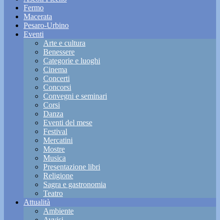
Fermo
Macerata
Pesaro-Urbino
Eventi
Arte e cultura
Benessere
Categorie e luoghi
Cinema
Concerti
Concorsi
Convegni e seminari
Corsi
Danza
Eventi del mese
Festival
Mercatini
Mostre
Musica
Presentazione libri
Religione
Sagra e gastronomia
Teatro
Attualità
Ambiente
Avvisi