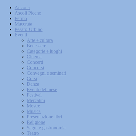
Ancona
Ascoli Piceno
Fermo
Macerata
Pesaro-Urbino
Eventi
Arte e cultura
Benessere
Categorie e luoghi
Cinema
Concerti
Concorsi
Convegni e seminari
Corsi
Danza
Eventi del mese
Festival
Mercatini
Mostre
Musica
Presentazione libri
Religione
Sagra e gastronomia
Teatro