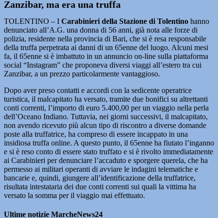
Zanzibar, ma era una truffa
TOLENTINO – I
Carabinieri della Stazione di Tolentino
hanno
denunciato all’A.G. una donna di 56 anni, già nota alle forze di
polizia, residente nella provincia di Bari, che si è resa responsabile
della truffa perpetrata ai danni di un 65enne del luogo. Alcuni mesi
fa, il 65enne si è imbattuto in un annuncio on-line sulla piattaforma
social “Instagram” che proponeva diversi viaggi all’estero tra cui
Zanzibar, a un prezzo particolarmente vantaggioso.
Dopo aver preso contatti e accordi con la sedicente operatrice
turistica, il malcapitato ha versato, tramite due bonifici su altrettanti
conti correnti, l’importo di euro 5.400,00 per un viaggio nella perla
dell’Oceano Indiano. Tuttavia, nei giorni successivi, il malcapitato,
non avendo ricevuto più alcun tipo di riscontro a diverse domande
poste alla truffatrice, ha compreso di essere incappato in una
insidiosa truffa online. A questo punto, il 65enne ha fiutato l’inganno
e si è reso conto di essere stato truffato e si è rivolto immediatamente
ai Carabinieri per denunciare l’accaduto e sporgere querela, che ha
permesso ai militari operanti di avviare le indagini telematiche e
bancarie e, quindi, giungere all’identificazione della truffatrice,
risultata intestataria dei due conti correnti sui quali la vittima ha
versato la somma per il viaggio mai effettuato.
Ultime notizie MarcheNews24