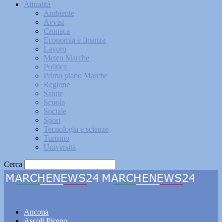
Attualità
Ambiente
Avvisi
Cronaca
Economia e finanza
Lavoro
Meteo Marche
Politica
Primo piano Marche
Regione
Salute
Scuola
Sociale
Sport
Tecnologia e scienze
Turismo
Università
Cerca
Marchenews24
Ancona
Ascoli Piceno