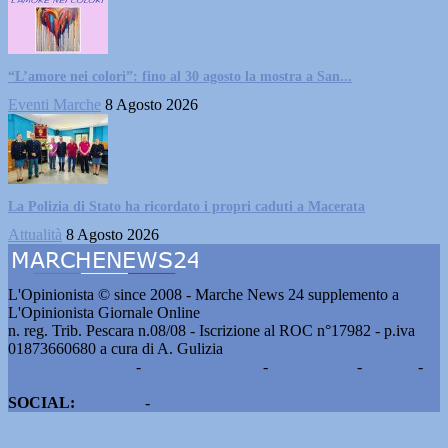
“L’amore nei colori”: fino al 30 agosto la mostra a San...
Eventi Marche
8 Agosto 2026
La Polizia di Stato ha ricordato i propri caduti a Macerata
Attualità
8 Agosto 2026
L'Opinionista © since 2008 - Marche News 24 supplemento a
L'Opinionista Giornale Online
n. reg. Trib. Pescara n.08/08 - Iscrizione al ROC n°17982 - p.iva
01873660680 a cura di A. Gulizia
Pubblicità e contatti
-
Notizie del giorno
-
Informazioni
-
Privacy
-
Cookie
SOCIAL:
Facebook
-
X