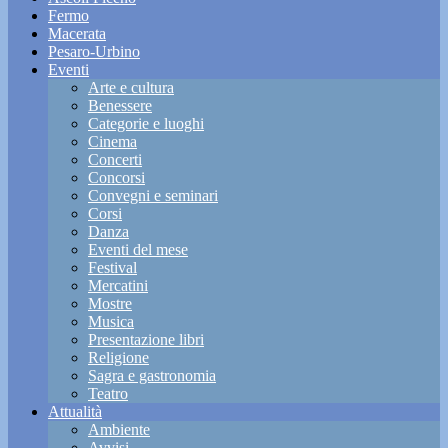
Fermo
Macerata
Pesaro-Urbino
Eventi
Arte e cultura
Benessere
Categorie e luoghi
Cinema
Concerti
Concorsi
Convegni e seminari
Corsi
Danza
Eventi del mese
Festival
Mercatini
Mostre
Musica
Presentazione libri
Religione
Sagra e gastronomia
Teatro
Attualità
Ambiente
Avvisi