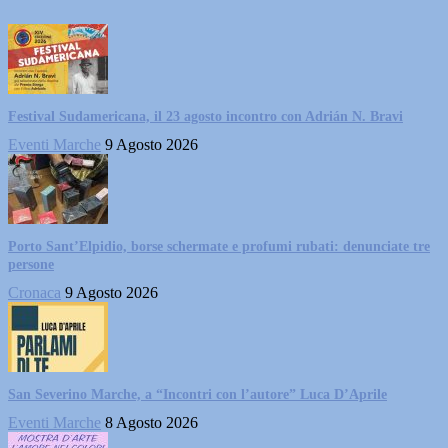
Festival Sudamericana, il 23 agosto incontro con Adrián N. Bravi
Eventi Marche
9 Agosto 2026
Porto Sant’Elpidio, borse schermate e profumi rubati: denunciate tre
persone
Cronaca
9 Agosto 2026
San Severino Marche, a “Incontri con l’autore” Luca D’Aprile
Eventi Marche
8 Agosto 2026