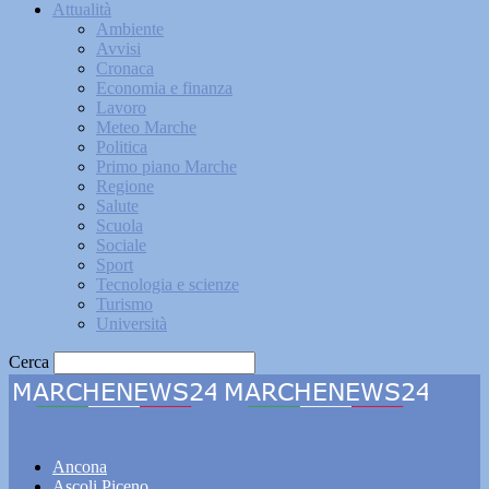
Attualità
Ambiente
Avvisi
Cronaca
Economia e finanza
Lavoro
Meteo Marche
Politica
Primo piano Marche
Regione
Salute
Scuola
Sociale
Sport
Tecnologia e scienze
Turismo
Università
Cerca
Marchenews24
Ancona
Ascoli Piceno