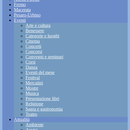
Fermo
Macerata
Pesaro-Urbino
Eventi
Arte e cultura
Benessere
Categorie e luoghi
Cinema
Concerti
Concorsi
Convegni e seminari
Corsi
Danza
Eventi del mese
Festival
Mercatini
Mostre
Musica
Presentazione libri
Religione
Sagra e gastronomia
Teatro
Attualità
Ambiente
Avvisi