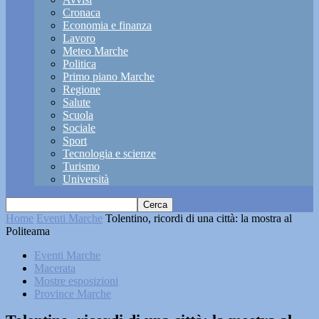
Cronaca
Economia e finanza
Lavoro
Meteo Marche
Politica
Primo piano Marche
Regione
Salute
Scuola
Sociale
Sport
Tecnologia e scienze
Turismo
Università
Home
Eventi Marche
Tolentino, ricordi di una città: la mostra al
Politeama
Eventi Marche
Macerata
Mostre esposizioni
Province Marche