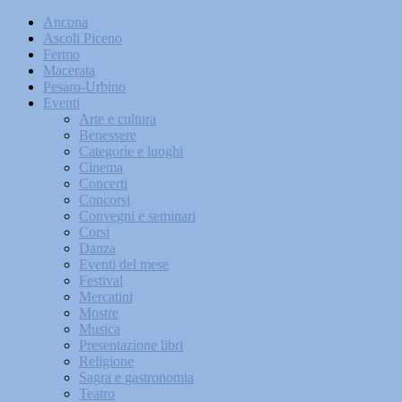
Ancona
Ascoli Piceno
Fermo
Macerata
Pesaro-Urbino
Eventi
Arte e cultura
Benessere
Categorie e luoghi
Cinema
Concerti
Concorsi
Convegni e seminari
Corsi
Danza
Eventi del mese
Festival
Mercatini
Mostre
Musica
Presentazione libri
Religione
Sagra e gastronomia
Teatro