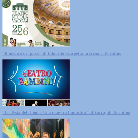
“Il medico dei pazzi” di Eduardo Scarpetta in scena a Tolentino
“La Testa del chiodo. Una maestra fantastica” al Vaccaj di Tolentino