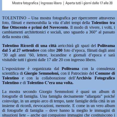
TOLENTINO – Una mostra fotografica per ripercorrere attraverso
foto, filmati e memorabilia la vita d’altri tempi della
Tolentino tra
fine Ottocento e primi del Novecento
. Il modo di vivere, i volti, i
cambiamenti architettonici e sociali, uno sguardo a 360° al passato
della nostra città.
Tolentino Ricordi di una città
arricchirà gli spazi del
Politeama
dal 5 al 27 settembre
con oltre
200
foto d’epoca, filmati dagli anni
’30 agli anni ’60, lettere, locandine e giornali d’epoca e sarà
visitabile tutti i giorni dalle 17 alle 20 con ingresso libero.
L’esposizione è organizzata dal
Politeama
con la consulenza
scientifica di
Giorgio Semmoloni,
con il Patrocinio del
Comune di
Tolentino
e con la collaborazione dell’
Archivio Fotografico
Tolentino
e di
Tolentino C’era una volta.
La mostra secondo Giorgio Semmoloni è quasi un album di
fotografie di famiglia. Una famiglia decisamente “allargata” poiché
coinvolge, in un ampio arco di tempo, tante famiglie della città in un
insieme di ricordi, rievocazioni, memorie. E come in un vero album
di fotografie di famiglia – dove hanno la meglio le immagini di
situazioni liete – anche qui compaiono immagini che costituiscono i