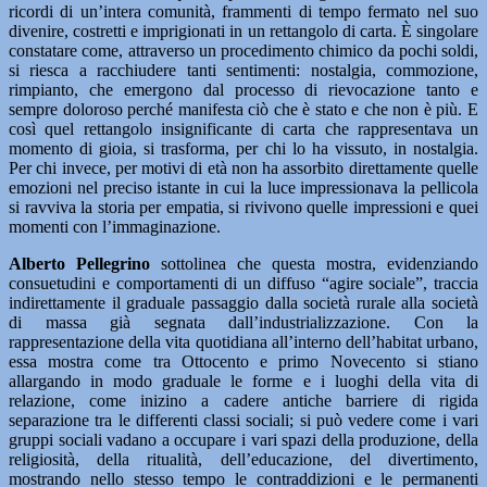
ricordi di un’intera comunità, frammenti di tempo fermato nel suo
divenire, costretti e imprigionati in un rettangolo di carta. È singolare
constatare come, attraverso un procedimento chimico da pochi soldi,
si riesca a racchiudere tanti sentimenti: nostalgia, commozione,
rimpianto, che emergono dal processo di rievocazione tanto e
sempre doloroso perché manifesta ciò che è stato e che non è più. E
così quel rettangolo insignificante di carta che rappresentava un
momento di gioia, si trasforma, per chi lo ha vissuto, in nostalgia.
Per chi invece, per motivi di età non ha assorbito direttamente quelle
emozioni nel preciso istante in cui la luce impressionava la pellicola
si ravviva la storia per empatia, si rivivono quelle impressioni e quei
momenti con l’immaginazione.
Alberto Pellegrino
sottolinea che questa mostra, evidenziando
consuetudini e comportamenti di un diffuso “agire sociale”, traccia
indirettamente il graduale passaggio dalla società rurale alla società
di massa già segnata dall’industrializzazione. Con la
rappresentazione della vita quotidiana all’interno dell’habitat urbano,
essa mostra come tra Ottocento e primo Novecento si stiano
allargando in modo graduale le forme e i luoghi della vita di
relazione, come inizino a cadere antiche barriere di rigida
separazione tra le differenti classi sociali; si può vedere come i vari
gruppi sociali vadano a occupare i vari spazi della produzione, della
religiosità, della ritualità, dell’educazione, del divertimento,
mostrando nello stesso tempo le contraddizioni e le permanenti