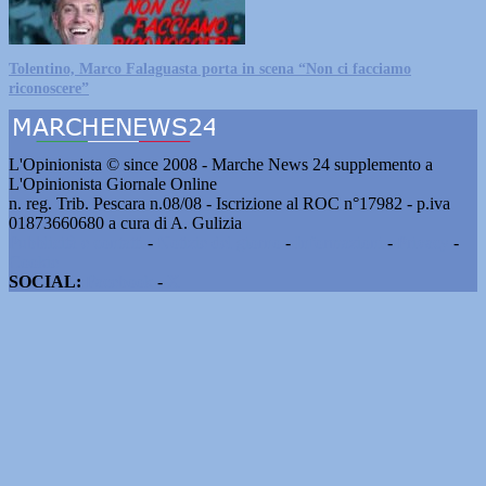
Tolentino, Marco Falaguasta porta in scena “Non ci facciamo
riconoscere”
L'Opinionista © since 2008 - Marche News 24 supplemento a
L'Opinionista Giornale Online
n. reg. Trib. Pescara n.08/08 - Iscrizione al ROC n°17982 - p.iva
01873660680 a cura di A. Gulizia
Pubblicità e contatti
-
Notizie del giorno
-
Informazioni
-
Privacy
-
Cookie
SOCIAL:
Facebook
-
X