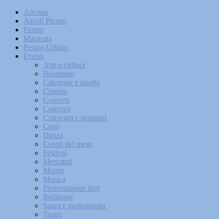
Ancona
Ascoli Piceno
Fermo
Macerata
Pesaro-Urbino
Eventi
Arte e cultura
Benessere
Categorie e luoghi
Cinema
Concerti
Concorsi
Convegni e seminari
Corsi
Danza
Eventi del mese
Festival
Mercatini
Mostre
Musica
Presentazione libri
Religione
Sagra e gastronomia
Teatro