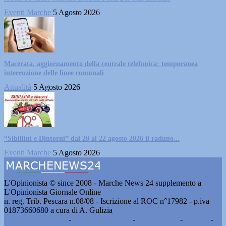
Eventi Marche
5 Agosto 2026
Macerata, aggiornamento della centrale telefonica: temporanea
interruzione delle linee comunali
Attualità
5 Agosto 2026
“Sibillini e Dintorni” dal 20 al 22 agosto 2026 il raduno...
Eventi Marche
5 Agosto 2026
L'Opinionista © since 2008 - Marche News 24 supplemento a
L'Opinionista Giornale Online
n. reg. Trib. Pescara n.08/08 - Iscrizione al ROC n°17982 - p.iva
01873660680 a cura di A. Gulizia
Pubblicità e contatti
-
Notizie del giorno
-
Informazioni
-
Privacy
-