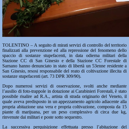
TOLENTINO – A seguito di mirati servizi di controllo del territorio
finalizzati alla prevenzione ed alla repressione del fenomeno dello
spaccio di sostanze stupefacenti, in data odierna militari della
Stazione CC di San Ginesio e della Stazione CC Forestale di
Sarnano hanno denunciato in stato di libertà un 53enne residente a
San Ginesio, resosi responsabile del reato di coltivazione illecita di
sostanze stupefacenti (art. 73 DPR 309/90).
Dopo numerosi servizi di osservazione, svolti anche mediante
l’ausilio di foto-trappole in dotazione ai Carabinieri Forestali, è stato
possibile risalire ad R.A., artista di strada originario del Veneto, il
quale aveva predisposto in un appezzamento agricolo adiacente alla
propria abitazione una vera e propria coltivazione, composta da 15
piante di marijuana, per un peso complessivo di circa due kg,
rinvenute dai militari e poste sotto sequestro.
La successiva perquisizione effettuata presso l’abitazione del