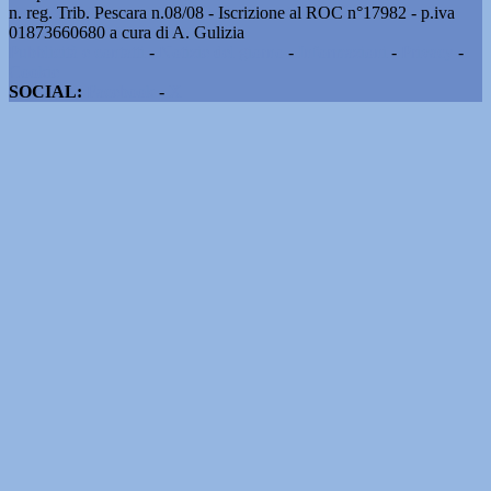
n. reg. Trib. Pescara n.08/08 - Iscrizione al ROC n°17982 - p.iva
01873660680 a cura di A. Gulizia
Pubblicità e contatti
-
Notizie del giorno
-
Informazioni
-
Privacy
-
Cookie
SOCIAL:
Facebook
-
X