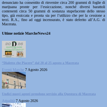
denunciato ha consentito di rinvenire circa 200 grammi di foglie di
marijuana pronte per l’essiccazione, nonché diversi barattoli
contenenti circa 50 grammi di sostanza stupefacente dello stesso
tipo, già essiccata e pronta sia per l’utilizzo che per la cessione a
terzi. R.A., fino ad oggi incensurato, è stato deferito all’A.G. di
Macerata.
Ultime notizie MarcheNews24
“Dialetto che Piacere” dal 20 al 25 agosto a Macerata
Eventi Marche
7 Agosto 2026
Undici nuovi agenti prendono servizio alla Questura di Macerata
Attualità
7 Agosto 2026