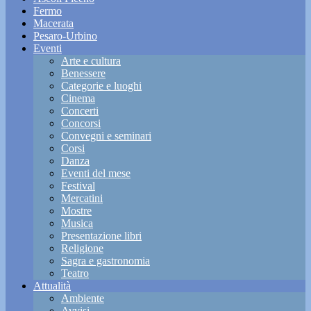
Fermo
Macerata
Pesaro-Urbino
Eventi
Arte e cultura
Benessere
Categorie e luoghi
Cinema
Concerti
Concorsi
Convegni e seminari
Corsi
Danza
Eventi del mese
Festival
Mercatini
Mostre
Musica
Presentazione libri
Religione
Sagra e gastronomia
Teatro
Attualità
Ambiente
Avvisi