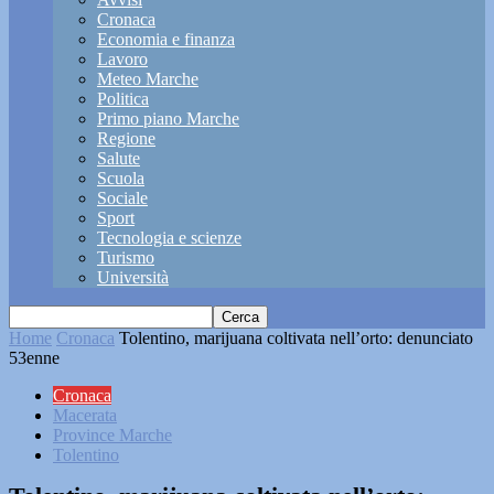
Cronaca
Economia e finanza
Lavoro
Meteo Marche
Politica
Primo piano Marche
Regione
Salute
Scuola
Sociale
Sport
Tecnologia e scienze
Turismo
Università
Home
Cronaca
Tolentino, marijuana coltivata nell’orto: denunciato
53enne
Cronaca
Macerata
Province Marche
Tolentino