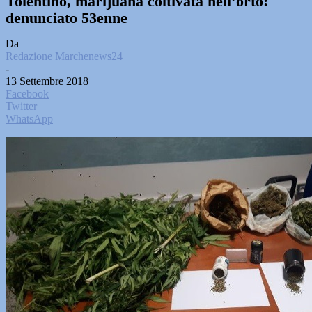
Tolentino, marijuana coltivata nell’orto:
denunciato 53enne
Da
Redazione Marchenews24
-
13 Settembre 2018
Facebook
Twitter
WhatsApp