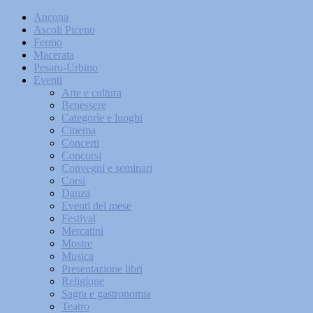
Ancona
Ascoli Piceno
Fermo
Macerata
Pesaro-Urbino
Eventi
Arte e cultura
Benessere
Categorie e luoghi
Cinema
Concerti
Concorsi
Convegni e seminari
Corsi
Danza
Eventi del mese
Festival
Mercatini
Mostre
Musica
Presentazione libri
Religione
Sagra e gastronomia
Teatro