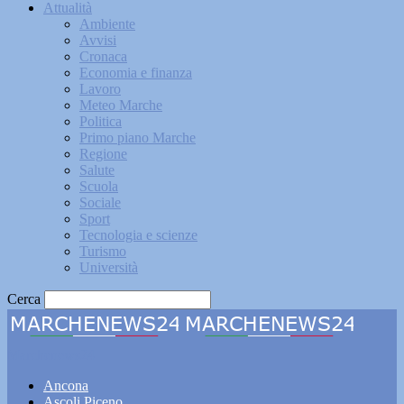
Attualità
Ambiente
Avvisi
Cronaca
Economia e finanza
Lavoro
Meteo Marche
Politica
Primo piano Marche
Regione
Salute
Scuola
Sociale
Sport
Tecnologia e scienze
Turismo
Università
Cerca
Marchenews24
Ancona
Ascoli Piceno