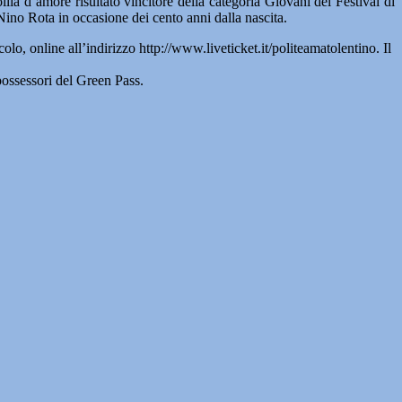
 d’amore risultato vincitore della categoria Giovani del Festival di
no Rota in occasione dei cento anni dalla nascita.
olo, online all’indirizzo http://www.liveticket.it/politeamatolentino. Il
 possessori del Green Pass.