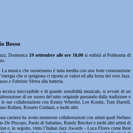
io Bosso
 Jazz. Domenica
19 settembre alle ore 18,00
si esibirà al Politeama di
so.
. La musica che suoneranno è tutta inedita con una forte connotazione
ergia che si sprigiona ci riporta ai valori ed alla forza del vero Jazz.
so e Fabrizio Sferra alla batteria.
a tecnica ineccepibile e di grande sensibilità musicale, si avvale di un
elaborazione di un suono del tutto originale passando dalla tradizione e
e le sue collaborazioni con Kenny Wheeler, Lee Konitz, Tom Harrell,
 Bollani, Rosario Giuliani, e molti altri.
 sua carriera ha avuto numerose collaborazioni con artisti quali Stefano
De Piscopo, Paolo di Sabatino, Randy Brecker e molti altri artisti di
tion e, in seguito, vinto l’Italian Jazz Awards – Luca Flores come Best