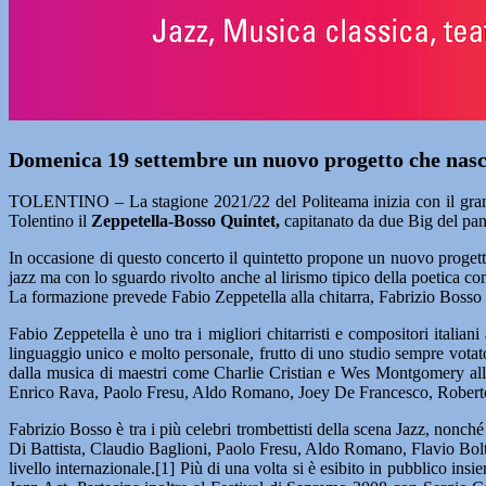
Domenica 19 settembre un nuovo progetto che nasce
TOLENTINO – La stagione 2021/22 del Politeama inizia con il grand
Tolentino il
Zeppetella-Bosso Quintet,
capitanato da due Big del pano
In occasione di questo concerto il quintetto propone un nuovo proget
jazz ma con lo sguardo rivolto anche al lirismo tipico della poetica co
La formazione prevede Fabio Zeppetella alla chitarra, Fabrizio Bosso a
Fabio Zeppetella è uno tra i migliori chitarristi e compositori italian
linguaggio unico e molto personale, frutto di uno studio sempre votato 
dalla musica di maestri come Charlie Cristian e Wes Montgomery all
Enrico Rava, Paolo Fresu, Aldo Romano, Joey De Francesco, Roberto Ga
Fabrizio Bosso è tra i più celebri trombettisti della scena Jazz, nonch
Di Battista, Claudio Baglioni, Paolo Fresu, Aldo Romano, Flavio Bolt
livello internazionale.[1] Più di una volta si è esibito in pubblico i