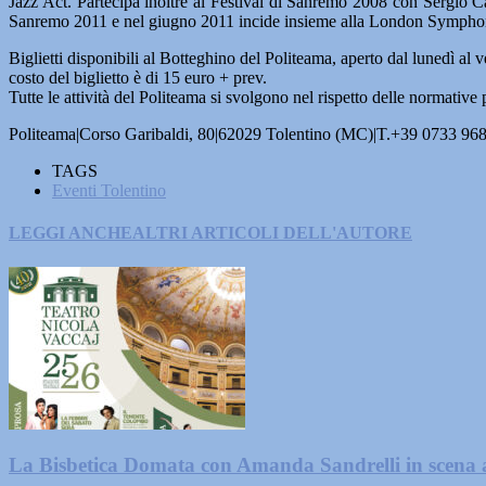
Jazz Act. Partecipa inoltre al Festival di Sanremo 2008 con Sergio 
Sanremo 2011 e nel giugno 2011 incide insieme alla London Symphony 
Biglietti disponibili al Botteghino del Politeama, aperto dal lunedì al v
costo del biglietto è di 15 euro + prev.
Tutte le attività del Politeama si svolgono nel rispetto delle normative
Politeama|Corso Garibaldi, 80|62029 Tolentino (MC)|T.+39 0733 9
TAGS
Eventi Tolentino
LEGGI ANCHE
ALTRI ARTICOLI DELL'AUTORE
La Bisbetica Domata con Amanda Sandrelli in scena 