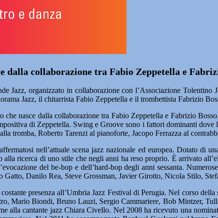
 dalla collaborazione tra Fabio Zeppetella e Fabriz
e Jazz, organizzato in collaborazione con l’Associazione Tolentino
rama Jazz, il chitarrista Fabio Zeppetella e il trombettista Fabrizio Bos
to che nasce dalla collaborazione tra Fabio Zeppetella e Fabrizio Bosso
mpositiva di Zeppetella. Swing e Groove sono i fattori dominanti dove l’en
lla tromba, Roberto Tarenzi al pianoforte, Jacopo Ferrazza al contrabbas
i affermatosi nell’attuale scena jazz nazionale ed europea. Dotato di un
alla ricerca di uno stile che negli anni ha reso proprio. È arrivato all’
’evocazione del be-bop e dell’hard-bop degli anni sessanta. Numeros
tto, Danilo Rea, Steve Grossman, Javier Girotto, Nicola Stilo, Stefano
é costante presenza all’Umbria Jazz Festival di Perugia. Nel corso della
ro, Mario Biondi, Bruno Lauzi, Sergio Cammariere, Bob Mintzer, Tullio 
nsieme alla cantante jazz Chiara Civello. Nel 2008 ha ricevuto una nomina