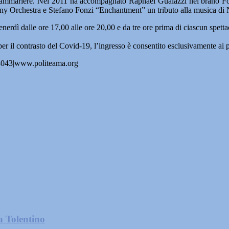
Cammariere. Nel 2011 ha accompagnato Raphael Gualazzi nel brano Follia
Orchestra e Stefano Fonzi “Enchantment” un tributo alla musica di Ni
enerdì dalle ore 17,00 alle ore 20,00 e da tre ore prima di ciascun spettac
 per il contrasto del Covid-19, l’ingresso è consentito esclusivamente ai
68043|www.politeama.org
a Tolentino