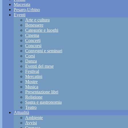
Macerata
Pesaro-Urbino
Eventi
Arte e cultura
Benessere
Categorie e luoghi
Cinema
Concerti
Concorsi
Convegni e seminari
Corsi
Danza
Eventi del mese
Festival
Mercatini
Mostre
Musica
Presentazione libri
Religione
Sagra e gastronomia
Teatro
Attualità
Ambiente
Avvisi
Cronaca