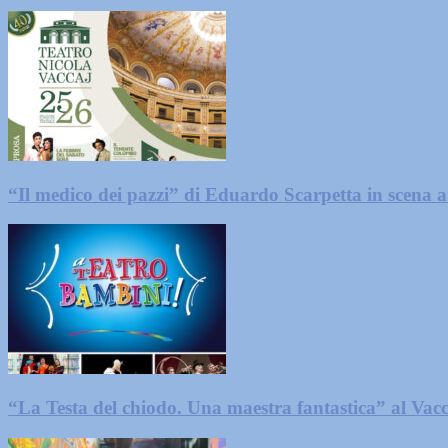
“Il medico dei pazzi” di Eduardo Scarpetta in scena a
“La Testa del chiodo. Una maestra fantastica” al Vacc