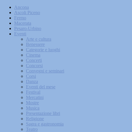
Ancona
Ascoli Piceno
Fermo
Macerata
Pesaro-Urbino
Eventi
Arte e cultura
Benessere
Categorie e luoghi
Cinema
Concerti
Concorsi
Convegni e seminari
Corsi
Danza
Eventi del mese
Festival
Mercatini
Mostre
Musica
Presentazione libri
Religione
Sagra e gastronomia
Teatro