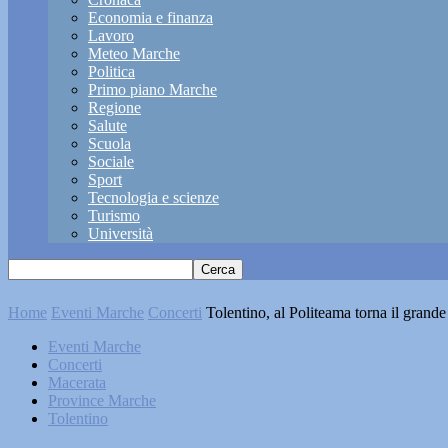
Economia e finanza
Lavoro
Meteo Marche
Politica
Primo piano Marche
Regione
Salute
Scuola
Sociale
Sport
Tecnologia e scienze
Turismo
Università
Home
Eventi Marche
Concerti
Tolentino, al Politeama torna il grand
Eventi Marche
Concerti
Macerata
Province Marche
Tolentino