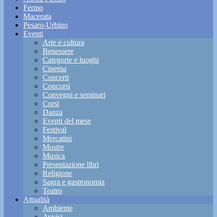
Fermo
Macerata
Pesaro-Urbino
Eventi
Arte e cultura
Benessere
Categorie e luoghi
Cinema
Concerti
Concorsi
Convegni e seminari
Corsi
Danza
Eventi del mese
Festival
Mercatini
Mostre
Musica
Presentazione libri
Religione
Sagra e gastronomia
Teatro
Attualità
Ambiente
Avvisi