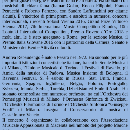
per prestigiose rassegne e teatri in Italia e all’estero. Ha suonato con
musicisti di chiara fama (Itamar Golan, Rocco Filippini, Franco
Petracchi e Roberto Paruzzo, con Sandro Laffranchini per citarne
alcuni). È vincitrice di primi premi e assoluti in numerosi concorsi
internazionali, i recenti Soloist Vienna 2016, Grand Prize Virtuoso
Vienna 2017, 7th International Music Competition Rhodes, 10th
Loutraki International Competition, Premio Rovere d’Oro 2018 e
molti altri. le è stato assegnato a Roma, per la sezione Musica, il
Premio Italia Giovane 2016 con il patrocinio della Camera, Senato e
Ministero dei Beni e Attività culturali.
Andrea Rebaudengo è nato a Pesaro nel 1972. Ha suonato per le più
importanti istituzioni concertistiche italiane, tra cui le Serate Musicali
di Milano, l’Unione Musicale di Torino, il Festival di Ravello, gli
Amici della musica di Padova, Musica Insieme di Bologna, il
Ravenna Festival. Si è esibito in Russia, Stati Uniti, Francia,
Germania, Spagna, Inghilterra, Belgio, Polonia, Portogallo,
Svizzera, Irlanda, Serbia, Turchia, Uzbekistan ed Emirati Arabi. Ha
suonato come solista con numerose orchestre, tra cui l’Orchestra dei
Pomeriggi Musicali di Milano, l’Orchestra Sinfonica di Zwickau,
l’Orchestra Filarmonica di Torino e l’Orchestra Sinfonica “Giuseppe
Verdi” di Milano. Insegna al Conservatorio di musica di
Castelfranco Veneto.
Il concerto è organizzato in collaborazione con l’Associazione
Musicale Appassionata di Macerata nell’ambito del progetto Marche