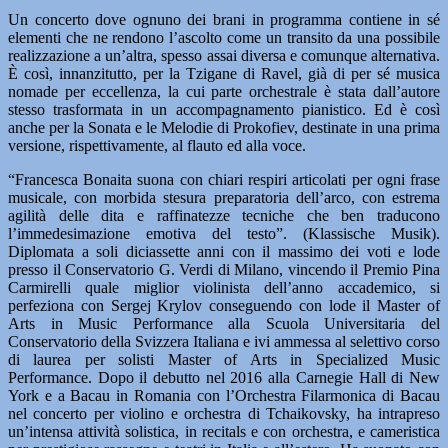
Un concerto dove ognuno dei brani in programma contiene in sé
elementi che ne rendono l’ascolto come un transito da una possibile
realizzazione a un’altra, spesso assai diversa e comunque alternativa.
È così, innanzitutto, per la Tzigane di Ravel, già di per sé musica
nomade per eccellenza, la cui parte orchestrale è stata dall’autore
stesso trasformata in un accompagnamento pianistico. Ed è così
anche per la Sonata e le Melodie di Prokofiev, destinate in una prima
versione, rispettivamente, al flauto ed alla voce.
“Francesca Bonaita suona con chiari respiri articolati per ogni frase
musicale, con morbida stesura preparatoria dell’arco, con estrema
agilità delle dita e raffinatezze tecniche che ben traducono
l’immedesimazione emotiva del testo”. (Klassische Musik).
Diplomata a soli diciassette anni con il massimo dei voti e lode
presso il Conservatorio G. Verdi di Milano, vincendo il Premio Pina
Carmirelli quale miglior violinista dell’anno accademico, si
perfeziona con Sergej Krylov conseguendo con lode il Master of
Arts in Music Performance alla Scuola Universitaria del
Conservatorio della Svizzera Italiana e ivi ammessa al selettivo corso
di laurea per solisti Master of Arts in Specialized Music
Performance. Dopo il debutto nel 2016 alla Carnegie Hall di New
York e a Bacau in Romania con l’Orchestra Filarmonica di Bacau
nel concerto per violino e orchestra di Tchaikovsky, ha intrapreso
un’intensa attività solistica, in recitals e con orchestra, e cameristica