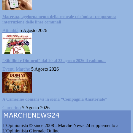
Macerata, aggiornamento della centrale telefonica: temporanea
interruzione delle linee comunali
Attualità
5 Agosto 2026
“Sibillini e Dintorni” dal 20 al 22 agosto 2026 il raduno...
Eventi Marche
5 Agosto 2026
A Camerino domani va in scena “Compagnia Amatoriale”
Camerino
5 Agosto 2026
L'Opinionista © since 2008 - Marche News 24 supplemento a
L'Opinionista Giornale Online