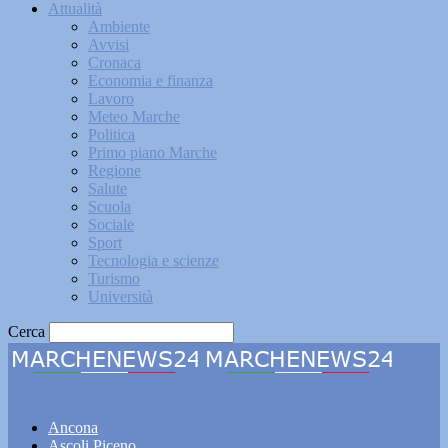
Attualità
Ambiente
Avvisi
Cronaca
Economia e finanza
Lavoro
Meteo Marche
Politica
Primo piano Marche
Regione
Salute
Scuola
Sociale
Sport
Tecnologia e scienze
Turismo
Università
Cerca
Marchenews24
Ancona
Ascoli Piceno