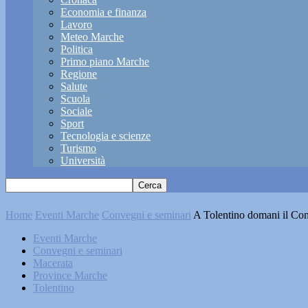
Economia e finanza
Lavoro
Meteo Marche
Politica
Primo piano Marche
Regione
Salute
Scuola
Sociale
Sport
Tecnologia e scienze
Turismo
Università
Home
Eventi Marche
Convegni e seminari
A Tolentino domani il Conv
Eventi Marche
Convegni e seminari
Macerata
Province Marche
Tolentino