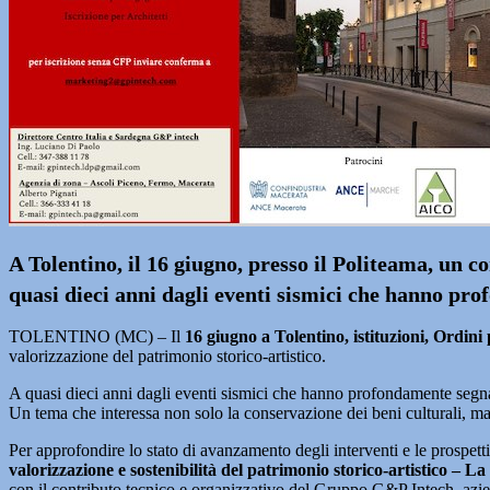
A Tolentino, il 16 giugno, presso il Politeama, un 
quasi dieci anni dagli eventi sismici che hanno pro
TOLENTINO (MC) – Il
16 giugno a Tolentino, istituzioni, Ordini p
valorizzazione del patrimonio storico-artistico.
A quasi dieci anni dagli eventi sismici che hanno profondamente segnato i
Un tema che interessa non solo la conservazione dei beni culturali, ma a
Per approfondire lo stato di avanzamento degli interventi e le prospet
valorizzazione e sostenibilità del patrimonio storico-artistico – L
con il contributo tecnico e organizzativo del Gruppo G&P Intech, aziend