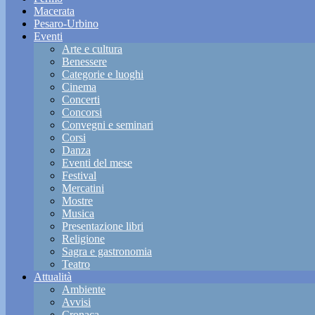
Macerata
Pesaro-Urbino
Eventi
Arte e cultura
Benessere
Categorie e luoghi
Cinema
Concerti
Concorsi
Convegni e seminari
Corsi
Danza
Eventi del mese
Festival
Mercatini
Mostre
Musica
Presentazione libri
Religione
Sagra e gastronomia
Teatro
Attualità
Ambiente
Avvisi
Cronaca