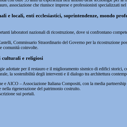
stauro, associazione che riunisce imprese e professionisti specializzati ne
onali e locali, enti ecclesiastici, soprintendenze, mondo pr
anti laboratori nazionali di ricostruzione, dove si confrontano competen
o Castelli, Commissario Straordinario del Governo per la ricostruzione p
le comunità coinvolte.
culturali e religiosi
gie adottate per il restauro e il miglioramento sismico di edifici storic
ale, la sostenibilità degli interventi e il dialogo tra architettura contemp
 e AICO – Associazione Italiana Compositi, con la media partnership 
 e nella rigenerazione del patrimonio costruito.
crizione sui portali.