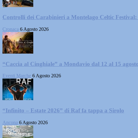
Controlli dei Carabinieri a Montelago Celtic Festival: 
Cronaca
6 Agosto 2026
“Caccia al Cinghiale” a Mondavio dal 12 al 15 agost
Eventi Marche
6 Agosto 2026
“Infinito – Estate 2026” di Raf fa tappa a Sirolo
Ancona
6 Agosto 2026