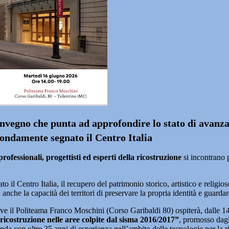
convegno che punta ad approfondire lo stato di avanza
fondamente segnato il Centro Italia
rofessionali, progettisti ed esperti della ricostruzione
si incontrano p
l Centro Italia, il recupero del patrimonio storico, artistico e religioso
nche la capacità dei territori di preservare la propria identità e guardar
tive il Politeama Franco Moschini (Corso Garibaldi 80) ospiterà, dalle 1
a ricostruzione nelle aree colpite dal sisma 2016/2017”
, promosso dagl
a con oltre 35 anni di esperienza nell’ambito delle tecnologie per la ri