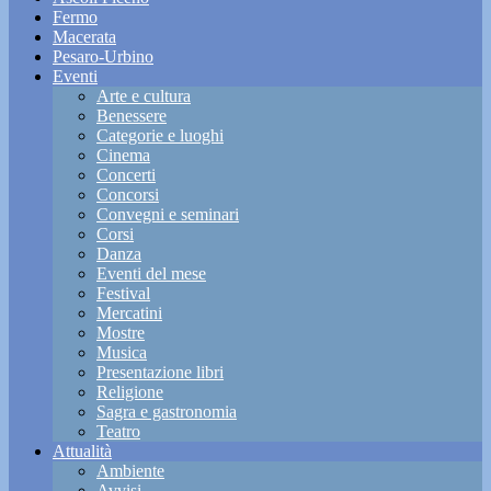
Fermo
Macerata
Pesaro-Urbino
Eventi
Arte e cultura
Benessere
Categorie e luoghi
Cinema
Concerti
Concorsi
Convegni e seminari
Corsi
Danza
Eventi del mese
Festival
Mercatini
Mostre
Musica
Presentazione libri
Religione
Sagra e gastronomia
Teatro
Attualità
Ambiente
Avvisi