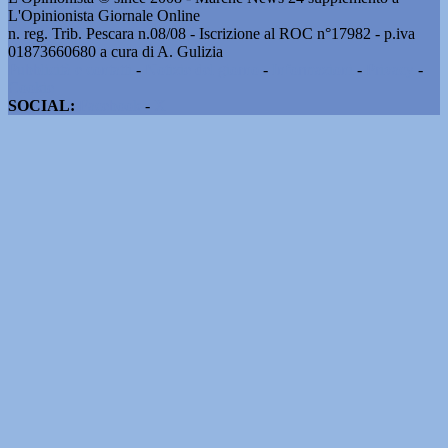
L'Opinionista Giornale Online
n. reg. Trib. Pescara n.08/08 - Iscrizione al ROC n°17982 - p.iva
01873660680 a cura di A. Gulizia
Pubblicità e contatti
-
Notizie del giorno
-
Informazioni
-
Privacy
-
Cookie
SOCIAL:
Facebook
-
X