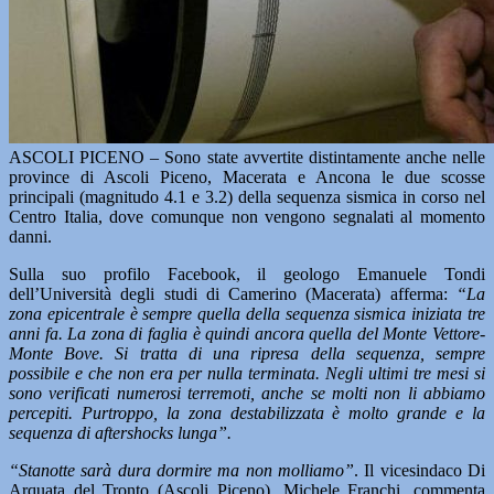
ASCOLI PICENO – Sono state avvertite distintamente anche nelle
province di Ascoli Piceno, Macerata e Ancona le due scosse
principali (magnitudo 4.1 e 3.2) della sequenza sismica in corso nel
Centro Italia, dove comunque non vengono segnalati al momento
danni.
Sulla suo profilo Facebook, il geologo Emanuele Tondi
dell’Università degli studi di Camerino (Macerata) afferma:
“La
zona epicentrale è sempre quella della sequenza sismica iniziata tre
anni fa. La zona di faglia è quindi ancora quella del Monte Vettore-
Monte Bove. Si tratta di una ripresa della sequenza, sempre
possibile e che non era per nulla terminata. Negli ultimi tre mesi si
sono verificati numerosi terremoti, anche se molti non li abbiamo
percepiti. Purtroppo, la zona destabilizzata è molto grande e la
sequenza di aftershocks lunga”.
“Stanotte sarà dura dormire ma non molliamo”
. Il vicesindaco Di
Arquata del Tronto (Ascoli Piceno), Michele Franchi, commenta