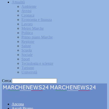
Attualità
Ambiente
Avvisi
Cronaca
Economia e finanza
Lavoro
Meteo Marche
Politica
Primo piano Marche
Regione
Salute
Scuola
Sociale
Sport
Tecnologia e scienze
Turismo
Università
Cerca
Marchenews24
Ancona
Ascoli Piceno