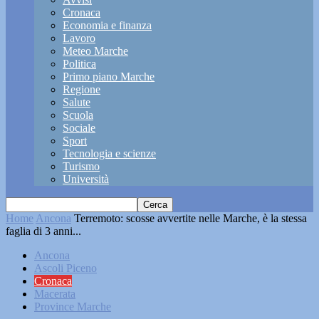
Cronaca
Economia e finanza
Lavoro
Meteo Marche
Politica
Primo piano Marche
Regione
Salute
Scuola
Sociale
Sport
Tecnologia e scienze
Turismo
Università
Home
Ancona
Terremoto: scosse avvertite nelle Marche, è la stessa
faglia di 3 anni...
Ancona
Ascoli Piceno
Cronaca
Macerata
Province Marche