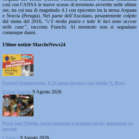
così con l’ANSA le nuove scosse di terremoto avvertite nelle ultime
ore, tra cui una di magnitudo 4.1 con epicentro tra la stessa Arquata
e Norcia (Perugia). Nel paese dell’Ascolano, pesantemente colpito
dal sisma del 2016,
“c’è molta paura e tutte le luci sono accese
nelle case”,
racconta Franchi. Al momento non si segnalano
comunque danni.
Ultime notizie MarcheNews24
Festival Sudamericana, il 23 agosto incontro con Adrián N. Bravi
Eventi Marche
9 Agosto 2026
Porto Sant’Elpidio, borse schermate e profumi rubati: denunciate tre
persone
Cronaca
9 Agosto 2026