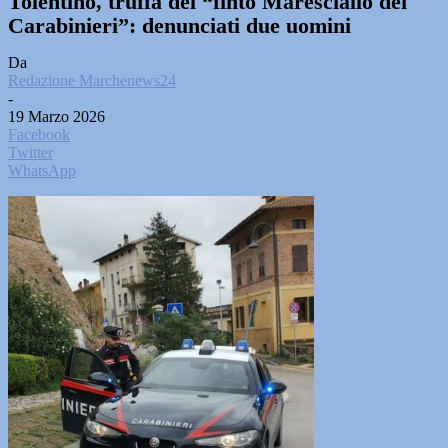
Tolentino, truffa del “finto Maresciallo dei
Carabinieri”: denunciati due uomini
Da
Redazione Marchenews24
-
19 Marzo 2026
Facebook
Twitter
WhatsApp