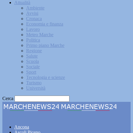
Attualità
Ambiente
Avvisi
Cronaca
Economia e finanza
Lavoro
Meteo Marche
Politica
Primo piano Marche
Regione
Salute
Scuola
Sociale
Sport
Tecnologia e scienze
Turismo
Università
Cerca
Marchenews24
Ancona
Ascoli Piceno