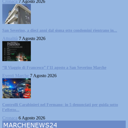
Cronaca
7 Agosto 2026
San Severino, a dieci anni dal sisma otto condomini rientrano in...
Attualità
7 Agosto 2026
“Il Viaggio di Francesco” l’11 agosto a San Severino Marche
Eventi Marche
7 Agosto 2026
Controlli Carabinieri nel Fermano: in 5 denunciati per guida sotto
l’effetto...
Cronaca
6 Agosto 2026