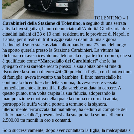
TOLENTINO – I
Carabinieri della Stazione di Tolentino,
a seguito di una serrata
attività investigativa, hanno denunciato all’Autorità Giudiziaria due
cittadini italiani di 33 e 19 anni, residenti tra le province di Napoli e
Latina, per il reato di truffa aggravata ai danni di una signora.
Le indagini sono state avviate, allorquando, una 77enne del luogo
ha sporto querela presso la Stazione Carabinieri. La vittima ha
dichiarato di aver ricevuto una telefonata da parte di un uomo, che si
è qualificato come
“Maresciallo dei Carabinieri”
che le ha
spiegato che si sarebbe recato presso la sua abitazione al fine di
riscuotere la somma di euro 450,00 poiché la figlia, con l’autovettura
di famiglia, aveva investito una bambina. Il finto maresciallo ha
continuato dicendole che detta somma, doveva essere versata
immediatamente altrimenti la figlia sarebbe andata in carcere. A
questo punto, una volta carpita la sua fiducia, adoperando la
manipolazione emotiva nella quale la donna era ormai caduta,
purtroppo la truffa veniva portata a termine e la signora,
ulteriormente terrorizzata dal malfattore, ha ceduto al complice del
“finto maresciallo”, presentatosi alla sua porta, la somma di euro
2.500,00 tra monili in oro e contanti.
Solo successivamente, dopo aver contattato la figlia, la malcapitata si