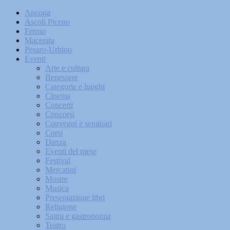
Ancona
Ascoli Piceno
Fermo
Macerata
Pesaro-Urbino
Eventi
Arte e cultura
Benessere
Categorie e luoghi
Cinema
Concerti
Concorsi
Convegni e seminari
Corsi
Danza
Eventi del mese
Festival
Mercatini
Mostre
Musica
Presentazione libri
Religione
Sagra e gastronomia
Teatro