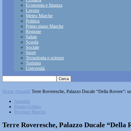
Economia e finanza
Lavoro
Meteo Marche
Politica
Primo piano Marche
Regione
Salute
Scuola
Sociale
Sport
Tecnologia e scienze
Turismo
Università
Home
Attualità
Terre Roveresche, Palazzo Ducale “Della Rovere”: u
Attualità
Pesaro-Urbino
Province Marche
Terre Roveresche, Palazzo Ducale “Della 