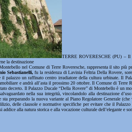
TERRE ROVERESCHE (PU) – Il Comun
rne la destinazione
Montebello nel Comune di Terre Roveresche, rappresenta il sito più pr
io Sebastianelli,
fu la residenza di Lavinia Feltria Della Rovere, so
 palazzo un raffinato centro irradiatore della cultura urbinate. Il Pal
mobiliare e andrà all’asta il prossimo 20 ottobre. Il Comune di Terre R
uccitato decreto. Il Palazzo Ducale “Della Rovere” di Montebello è un mo
salvaguardato nella sua integrità, vincolandolo alla destinazione d’us
e sta preparando la nuova variante al Piano Regolatore Generale (che ver
io, delle clausole e normative specifiche per evitare che il Palazzo 
 si addice alla natura storica e alla vocazione culturale dell’elegante e s