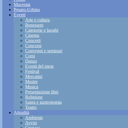
Macerata
Pesaro-Urbino
Eventi
Arte e cultura
Benessere
Categorie e luoghi
Cinema
Concerti
Concorsi
Convegni e seminari
Corsi
Danza
Eventi del mese
Festival
Mercatini
Mostre
Musica
Presentazione libri
Religione
Sagra e gastronomia
Teatro
Attualità
Ambiente
Avvisi
Cronaca