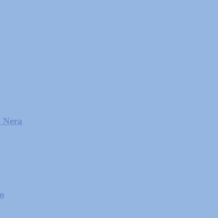
l Nera
zo