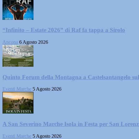
“Infinito – Estate 2026” di Raf fa tappa a Sirolo
Ancona
6 Agosto 2026
Quinto Forum della Montagna a Castelsantangelo su
Eventi Marche
5 Agosto 2026
A San Severino Marche Isola in Festa per San Loren
Eventi Marche
5 Agosto 2026