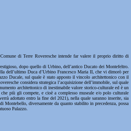
e di Terre Roveresche intende far valere il proprio diritto di
estigioso, dopo quello di Urbino, dell’antico Ducato dei Montefeltro.
rella dell’ultimo Duca d’Urbino Francesco Maria II, che vi dimorò per
azzo Ducale, sul quale è stato apposto il vincolo architettonico con il
overesche considera strategica l’acquisizione dell’immobile, sul quale
numento architettonico di inestimabile valore storico-culturale ed è un
o che più gli compete, e cioè a complesso museale e/o polo culturale
rà adottato entro la fine del 2021), nella quale saranno inserite, sia
di Montebello, diversamente da quanto stabilito in precedenza, possa
ontuoso Palazzo.