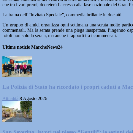
che tra i vari premi, decreterà l’accesso alla fase nazionale del Gran
La trama dell’”Invitato Speciale”, commedia brillante in due atti.
Un gruppo di amici organizza ogni settimana una serata molto particol
commensali. Ma la serata prende una piega inaspettata, l’ingenuo osp
rotoli non solo la serata, ma anche i rapporti tra i commensali.
Ultime notizie MarcheNews24
La Polizia di Stato ha ricordato i propri caduti a Ma
Attualità
8 Agosto 2026
San Severino, lavori nel plesso “Gentili”: le sezioni dell