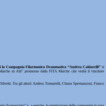
Jesi la Compagnia Filarmonico Drammatica “Andrea Caldarelli”
si
 “Marche in Atti” promosso dalla FITA Marche che vedrà il vincitore
Silvetti. Tra gli attori: Andrea Tonnarelli, Chiara Spernanzoni, Franco
ario Sconosciuto” e, a seguire, la premiazione delle compagnie in gara