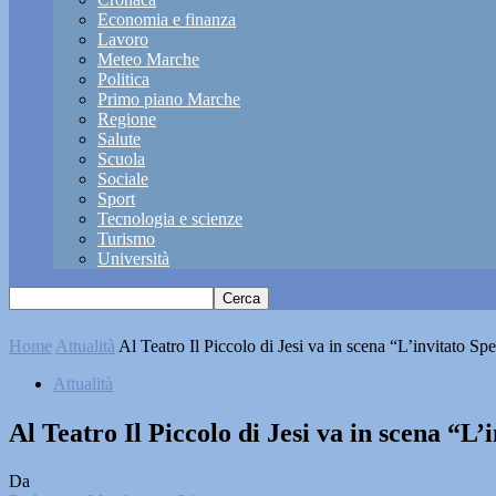
Economia e finanza
Lavoro
Meteo Marche
Politica
Primo piano Marche
Regione
Salute
Scuola
Sociale
Sport
Tecnologia e scienze
Turismo
Università
Home
Attualità
Al Teatro Il Piccolo di Jesi va in scena “L’invitato Spe
Attualità
Al Teatro Il Piccolo di Jesi va in scena “L’
Da