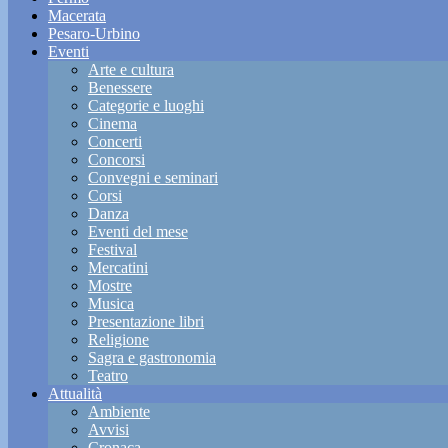
Macerata
Pesaro-Urbino
Eventi
Arte e cultura
Benessere
Categorie e luoghi
Cinema
Concerti
Concorsi
Convegni e seminari
Corsi
Danza
Eventi del mese
Festival
Mercatini
Mostre
Musica
Presentazione libri
Religione
Sagra e gastronomia
Teatro
Attualità
Ambiente
Avvisi
Cronaca