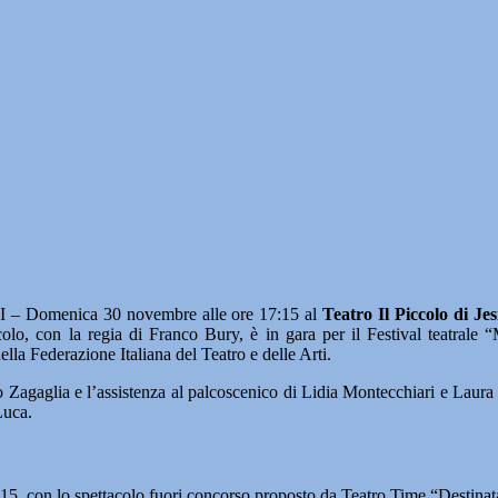
I – Domenica 30 novembre alle ore 17:15 al
Teatro Il Piccolo di 
olo, con la regia di Franco Bury, è in gara per il Festival teatrale
la Federazione Italiana del Teatro e delle Arti.
 Zagaglia e l’assistenza al palcoscenico di Lidia Montecchiari e Laura 
Luca.
7.15, con lo spettacolo fuori concorso proposto da Teatro Time “Destinat