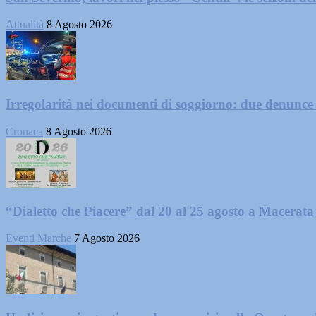
Attualità
8 Agosto 2026
Irregolarità nei documenti di soggiorno: due denunc
Cronaca
8 Agosto 2026
“Dialetto che Piacere” dal 20 al 25 agosto a Macerata
Eventi Marche
7 Agosto 2026