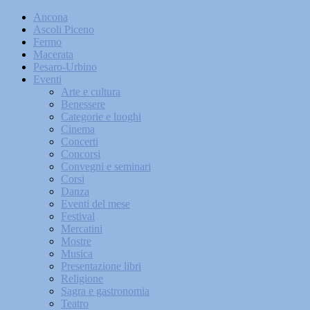
Ancona
Ascoli Piceno
Fermo
Macerata
Pesaro-Urbino
Eventi
Arte e cultura
Benessere
Categorie e luoghi
Cinema
Concerti
Concorsi
Convegni e seminari
Corsi
Danza
Eventi del mese
Festival
Mercatini
Mostre
Musica
Presentazione libri
Religione
Sagra e gastronomia
Teatro