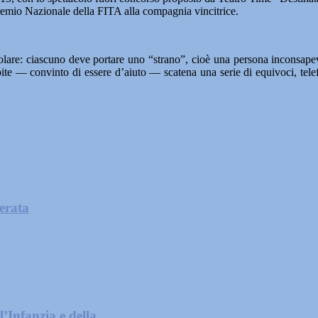
 Premio Nazionale della FITA alla compagnia vincitrice.
are: ciascuno deve portare uno “strano”, cioè una persona inconsapevol
ite — convinto di essere d’aiuto — scatena una serie di equivoci, tele
cerata
’Infanzia e della...