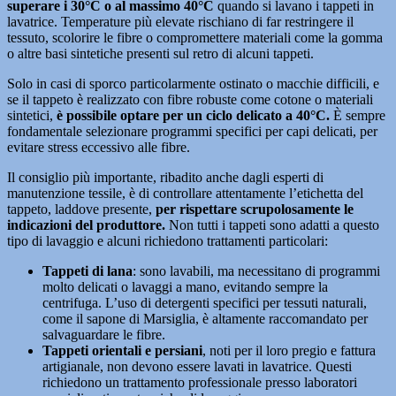
superare i 30°C o al massimo 40°C
quando si lavano i tappeti in
lavatrice. Temperature più elevate rischiano di far restringere il
tessuto, scolorire le fibre o compromettere materiali come la gomma
o altre basi sintetiche presenti sul retro di alcuni tappeti.
Solo in casi di sporco particolarmente ostinato o macchie difficili, e
se il tappeto è realizzato con fibre robuste come cotone o materiali
sintetici,
è possibile optare per un ciclo delicato a 40°C.
È sempre
fondamentale selezionare programmi specifici per capi delicati, per
evitare stress eccessivo alle fibre.
Il consiglio più importante, ribadito anche dagli esperti di
manutenzione tessile, è di controllare attentamente l’etichetta del
tappeto, laddove presente,
per rispettare scrupolosamente le
indicazioni del produttore.
Non tutti i tappeti sono adatti a questo
tipo di lavaggio e alcuni richiedono trattamenti particolari:
Tappeti di lana
: sono lavabili, ma necessitano di programmi
molto delicati o lavaggi a mano, evitando sempre la
centrifuga. L’uso di detergenti specifici per tessuti naturali,
come il sapone di Marsiglia, è altamente raccomandato per
salvaguardare le fibre.
Tappeti orientali e persiani
, noti per il loro pregio e fattura
artigianale, non devono essere lavati in lavatrice. Questi
richiedono un trattamento professionale presso laboratori