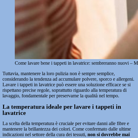
Come lavare bene i tappeti in lavatrice: sembreranno nuovi – 
Tuttavia, mantenere la loro pulizia non è sempre semplice,
considerando la tendenza ad accumulare polvere, sporco e allergeni.
Lavare i tappeti in lavatrice può essere una soluzione efficace se si
rispettano precise regole, soprattutto riguardo alla temperatura di
lavaggio, fondamentale per preservarne la qualità nel tempo.
La temperatura ideale per lavare i tappeti in
lavatrice
La scelta della temperatura è cruciale per evitare danni alle fibre e
mantenere la brillantezza dei colori. Come confermato dalle ultime
indicazioni nel settore della cura dei tessuti,
non si dovrebbe mai