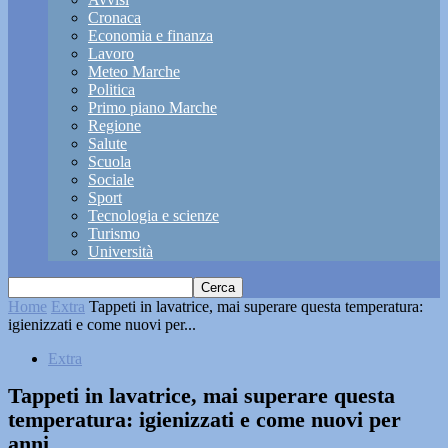
Cronaca
Economia e finanza
Lavoro
Meteo Marche
Politica
Primo piano Marche
Regione
Salute
Scuola
Sociale
Sport
Tecnologia e scienze
Turismo
Università
Home
Extra
Tappeti in lavatrice, mai superare questa temperatura:
igienizzati e come nuovi per...
Extra
Tappeti in lavatrice, mai superare questa
temperatura: igienizzati e come nuovi per
anni