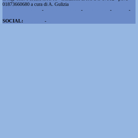
01873660680 a cura di A. Gulizia
Pubblicità e contatti
-
Notizie del giorno
-
Informazioni
-
Privacy
-
Cookie
SOCIAL:
Facebook
-
X