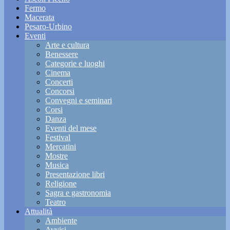
Fermo
Macerata
Pesaro-Urbino
Eventi
Arte e cultura
Benessere
Categorie e luoghi
Cinema
Concerti
Concorsi
Convegni e seminari
Corsi
Danza
Eventi del mese
Festival
Mercatini
Mostre
Musica
Presentazione libri
Religione
Sagra e gastronomia
Teatro
Attualità
Ambiente
Avvisi