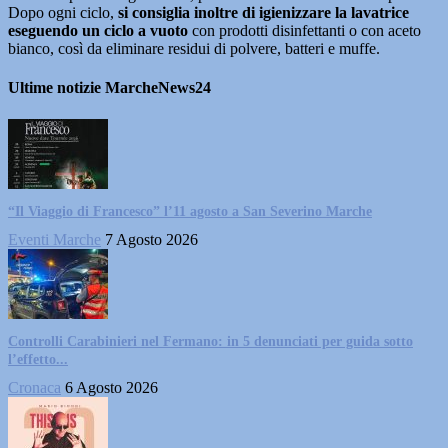
Dopo ogni ciclo,
si consiglia inoltre di igienizzare la lavatrice
eseguendo un ciclo a vuoto
con prodotti disinfettanti o con aceto
bianco, così da eliminare residui di polvere, batteri e muffe.
Ultime notizie MarcheNews24
“Il Viaggio di Francesco” l’11 agosto a San Severino Marche
Eventi Marche
7 Agosto 2026
Controlli Carabinieri nel Fermano: in 5 denunciati per guida sotto
l’effetto...
Cronaca
6 Agosto 2026