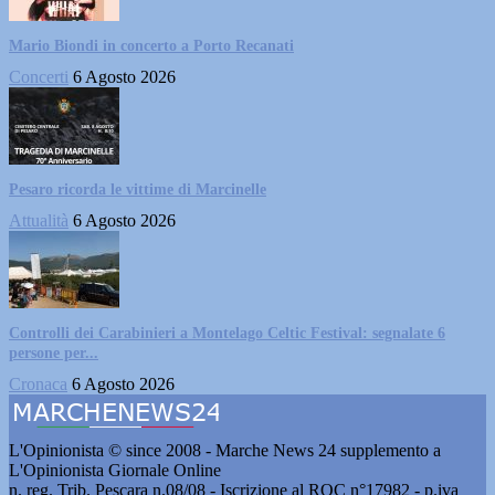
Mario Biondi in concerto a Porto Recanati
Concerti
6 Agosto 2026
Pesaro ricorda le vittime di Marcinelle
Attualità
6 Agosto 2026
Controlli dei Carabinieri a Montelago Celtic Festival: segnalate 6
persone per...
Cronaca
6 Agosto 2026
L'Opinionista © since 2008 - Marche News 24 supplemento a
L'Opinionista Giornale Online
n. reg. Trib. Pescara n.08/08 - Iscrizione al ROC n°17982 - p.iva