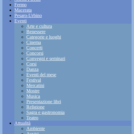
Fermo
Macerata
Pesaro-Urbino
Eventi
Arte e cultura
Benessere
Categorie e luoghi
Cinema
Concerti
Concorsi
Convegni e seminari
Corsi
Danza
Eventi del mese
Festival
Mercatini
Mostre
Musica
Presentazione libri
Religione
Sagra e gastronomia
Teatro
Attualità
Ambiente
Avvisi