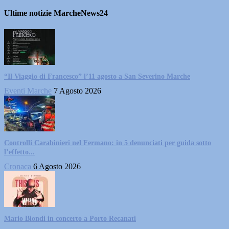
Ultime notizie MarcheNews24
“Il Viaggio di Francesco” l’11 agosto a San Severino Marche
Eventi Marche
7 Agosto 2026
Controlli Carabinieri nel Fermano: in 5 denunciati per guida sotto
l’effetto...
Cronaca
6 Agosto 2026
Mario Biondi in concerto a Porto Recanati