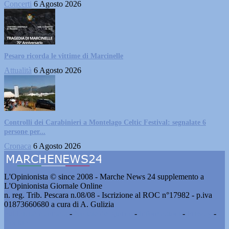
Concerti
6 Agosto 2026
Pesaro ricorda le vittime di Marcinelle
Attualità
6 Agosto 2026
Controlli dei Carabinieri a Montelago Celtic Festival: segnalate 6
persone per...
Cronaca
6 Agosto 2026
L'Opinionista © since 2008 - Marche News 24 supplemento a
L'Opinionista Giornale Online
n. reg. Trib. Pescara n.08/08 - Iscrizione al ROC n°17982 - p.iva
01873660680 a cura di A. Gulizia
Pubblicità e contatti
-
Notizie del giorno
-
Informazioni
-
Privacy
-
Cookie