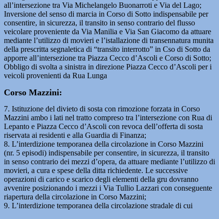
all’intersezione tra Via Michelangelo Buonarroti e Via del Lago;
Inversione del senso di marcia in Corso di Sotto indispensabile per
consentire, in sicurezza, il transito in senso contrario del flusso
veicolare proveniente da Via Manilia e Via San Giacomo da attuare
mediante l’utilizzo di movieri e l’istallazione di transennatura munita
della prescritta segnaletica di “transito interrotto” in Cso di Sotto da
apporre all’intersezione tra Piazza Cecco d’Ascoli e Corso di Sotto;
Obbligo di svolta a sinistra in direzione Piazza Cecco d’Ascoli per i
veicoli provenienti da Rua Lunga
Corso Mazzini:
7. Istituzione del divieto di sosta con rimozione forzata in Corso
Mazzini ambo i lati nel tratto compreso tra l’intersezione con Rua di
Lepanto e Piazza Cecco d’Ascoli con revoca dell’offerta di sosta
riservata ai residenti e alla Guardia di Finanza;
8. L’interdizione temporanea della circolazione in Corso Mazzini
(nr. 5 episodi) indispensabile per consentire, in sicurezza, il transito
in senso contrario dei mezzi d’opera, da attuare mediante l’utilizzo di
movieri, a cura e spese della ditta richiedente. Le successive
operazioni di carico e scarico degli elementi della gru dovranno
avvenire posizionando i mezzi i Via Tullio Lazzari con conseguente
riapertura della circolazione in Corso Mazzini;
9. L’interdizione temporanea della circolazione stradale di cui