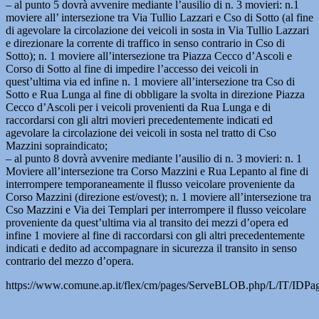
– al punto 5 dovrà avvenire mediante l’ausilio di n. 3 movieri: n.1
moviere all’ intersezione tra Via Tullio Lazzari e Cso di Sotto (al fine
di agevolare la circolazione dei veicoli in sosta in Via Tullio Lazzari
e direzionare la corrente di traffico in senso contrario in Cso di
Sotto); n. 1 moviere all’intersezione tra Piazza Cecco d’Ascoli e
Corso di Sotto al fine di impedire l’accesso dei veicoli in
quest’ultima via ed infine n. 1 moviere all’intersezione tra Cso di
Sotto e Rua Lunga al fine di obbligare la svolta in direzione Piazza
Cecco d’Ascoli per i veicoli provenienti da Rua Lunga e di
raccordarsi con gli altri movieri precedentemente indicati ed
agevolare la circolazione dei veicoli in sosta nel tratto di Cso
Mazzini sopraindicato;
– al punto 8 dovrà avvenire mediante l’ausilio di n. 3 movieri: n. 1
Moviere all’intersezione tra Corso Mazzini e Rua Lepanto al fine di
interrompere temporaneamente il flusso veicolare proveniente da
Corso Mazzini (direzione est/ovest); n. 1 moviere all’intersezione tra
Cso Mazzini e Via dei Templari per interrompere il flusso veicolare
proveniente da quest’ultima via al transito dei mezzi d’opera ed
infine 1 moviere al fine di raccordarsi con gli altri precedentemente
indicati e dedito ad accompagnare in sicurezza il transito in senso
contrario del mezzo d’opera.
https://www.comune.ap.it/flex/cm/pages/ServeBLOB.php/L/IT/IDPa