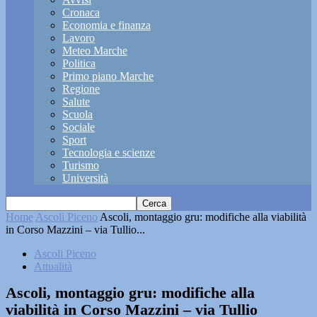
Cronaca
Economia e finanza
Lavoro
Meteo Marche
Politica
Primo piano Marche
Regione
Salute
Scuola
Sociale
Sport
Tecnologia e scienze
Turismo
Università
Home
Ascoli Piceno
Ascoli, montaggio gru: modifiche alla viabilità
in Corso Mazzini – via Tullio...
Ascoli Piceno
Attualità
Ascoli, montaggio gru: modifiche alla
viabilità in Corso Mazzini – via Tullio