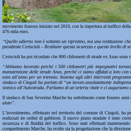
movimento franoso iniziato nel 2010, con la riapertura al traffico dell
476 mila euro.
“Quello odierno non è soltanto un ripristino, ma una restituzione che 
presidente Ceriscioli
– Restituire questa sicurezza e questo livello di s
Ceriscioli ha poi ricordato che 800 chilometri di strade ex Anas sono r
“Abbiamo lavorato perché i 500 chilometri più impegnativi tornass
manutenzione delle strade Anas, perché ci siamo affidati a loro con 
euro all’anno per un triennio. Insieme agli altri interventi progra
sindaco di Cingoli ha parlato di “un lavoro assolutamente indispensa
sismico all’Autostrada. Parliamo di un’arteria vitale e ci auguriamo ch
Il sindaco di San Severino Marche ha sottolineato come fossero anni 
aiuto”.
L’investimento, effettuato nel territorio del comune di Cingoli, ha pr
realizzati tre ordini di gabbioni. Il nuovo piano stradale è stato corr
sicurezza e di fluidità del traffico. Sono stati effettuati mantenen
compartimento Marche, ha svolto sia la progettazione che la direzione 