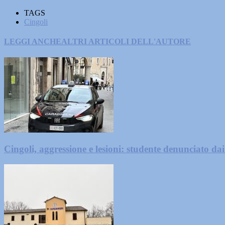
TAGS
Cingoli
LEGGI ANCHE
ALTRI ARTICOLI DELL'AUTORE
Cingoli, aggressione e lesioni: studente denunciato da