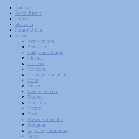
Ancona
Ascoli Piceno
Fermo
Macerata
Pesaro-Urbino
Eventi
Arte e cultura
Benessere
Categorie e luoghi
Cinema
Concerti
Concorsi
Convegni e seminari
Corsi
Danza
Eventi del mese
Festival
Mercatini
Mostre
Musica
Presentazione libri
Religione
Sagra e gastronomia
Teatro