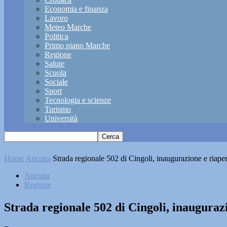
Economia e finanza
Lavoro
Meteo Marche
Politica
Primo piano Marche
Regione
Salute
Scuola
Sociale
Sport
Tecnologia e scienze
Turismo
Università
Home
Ancona
Strada regionale 502 di Cingoli, inaugurazione e riap
Ancona
Regione
Strada regionale 502 di Cingoli, inaugura