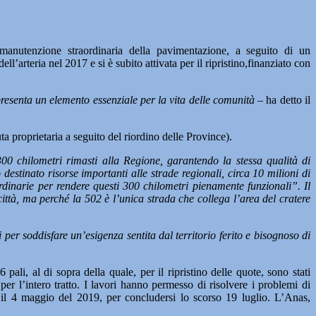
 manutenzione straordinaria della pavimentazione, a seguito di un
arteria nel 2017 e si è subito attivata per il ripristino,finanziato con
ppresenta un elemento essenziale per la vita delle comunità –
ha detto il
a proprietaria a seguito del riordino delle Province).
0 chilometri rimasti alla Regione, garantendo la stessa qualità di
stinato risorse importanti alle strade regionali, circa 10 milioni di
dinarie per rendere questi 300 chilometri pienamente funzionali”. Il
ttà, ma perché la 502 è l’unica strada che collega l’area del cratere
per soddisfare un’esigenza sentita dal territorio ferito e bisognoso di
ali, al di sopra della quale, per il ripristino delle quote, sono stati
 per l’intero tratto. I lavori hanno permesso di risolvere i problemi di
ti il 4 maggio del 2019, per concludersi lo scorso 19 luglio. L’Anas,