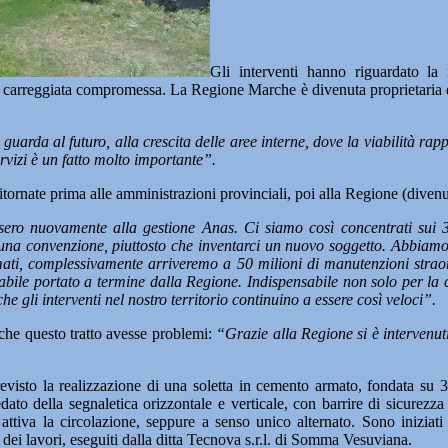
Gli interventi hanno riguardato la
a carreggiata compromessa. La Regione Marche è divenuta proprietaria dell’
guarda al futuro, alla crescita delle aree interne, dove la viabilità ra
ervizi è un fatto molto importante”.
itornate prima alle amministrazioni provinciali, poi alla Regione (divenut
ero nuovamente alla gestione Anas. Ci siamo così concentrati sui 30
una convenzione, piuttosto che inventarci un nuovo soggetto. Abbiamo de
mmati, complessivamente arriveremo a 50 milioni di manutenzioni straor
bile portato a termine dalla Regione. Indispensabile non solo per la ci
e gli interventi nel nostro territorio continuino a essere così veloci”.
che questo tratto avesse problemi:
“Grazie alla Regione si è intervenuti 
evisto la realizzazione di una soletta in cemento armato, fondata su 36 p
edato della segnaletica orizzontale e verticale, con barrire di sicurezza
do attiva la circolazione, seppure a senso unico alternato. Sono inizia
dei lavori, eseguiti dalla ditta Tecnova s.r.l. di Somma Vesuviana.