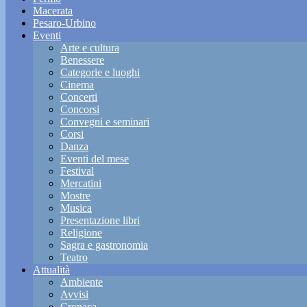
Macerata
Pesaro-Urbino
Eventi
Arte e cultura
Benessere
Categorie e luoghi
Cinema
Concerti
Concorsi
Convegni e seminari
Corsi
Danza
Eventi del mese
Festival
Mercatini
Mostre
Musica
Presentazione libri
Religione
Sagra e gastronomia
Teatro
Attualità
Ambiente
Avvisi
Cronaca