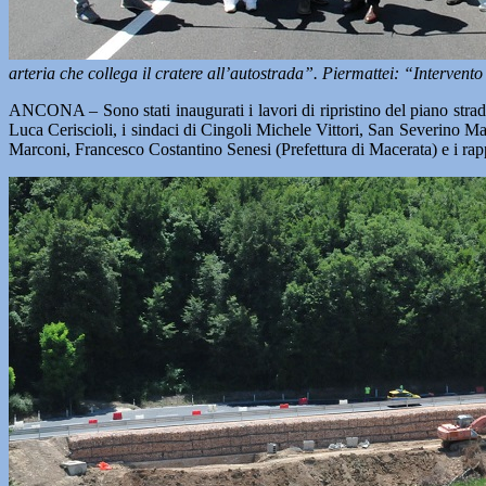
arteria che collega il cratere all’autostrada”. Piermattei: “Intervent
ANCONA – Sono stati inaugurati i lavori di ripristino del piano strad
Luca Ceriscioli, i sindaci di Cingoli Michele Vittori, San Severino
Marconi, Francesco Costantino Senesi (Prefettura di Macerata) e i rap