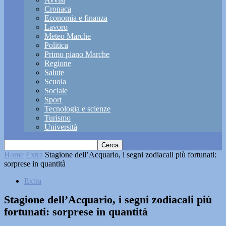
Cronaca
Economia e finanza
Lavoro
Meteo Marche
Politica
Primo piano Marche
Regione
Salute
Scuola
Sociale
Sport
Tecnologia e scienze
Turismo
Università
Home
Extra
Stagione dell’Acquario, i segni zodiacali più fortunati:
sorprese in quantità
Extra
Stagione dell’Acquario, i segni zodiacali più
fortunati: sorprese in quantità