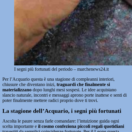
I segni più fortunati del periodo – marchenews24.it
Per l’Acquario questa è una stagione di compleanni interiori,
chiusure che diventano inizi,
traguardi che finalmente si
materializzano
dopo lunghi mesi sospesi. Le idee acquistano
slancio naturale, incontri e messaggi aprono porte inattese e senti di
poter finalmente mettere radici proprio dove ti trovi.
La stagione dell’Acquario, i segni più fortunati
Ascolta le paure senza farle comandare: l’intuizione guida ogni
scelta importante e
il cosmo confeziona piccoli regali quotidiani
travestiti da semplici coincidenze fortunate. Per il Leone questa