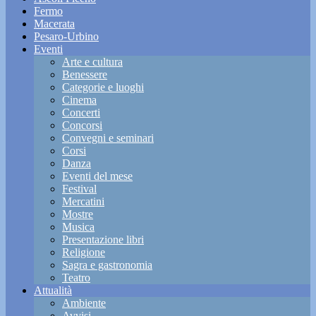
Fermo
Macerata
Pesaro-Urbino
Eventi
Arte e cultura
Benessere
Categorie e luoghi
Cinema
Concerti
Concorsi
Convegni e seminari
Corsi
Danza
Eventi del mese
Festival
Mercatini
Mostre
Musica
Presentazione libri
Religione
Sagra e gastronomia
Teatro
Attualità
Ambiente
Avvisi