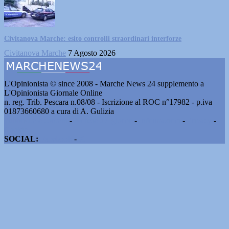
Civitanova Marche: esito controlli straordinari interforze
Civitanova Marche
7 Agosto 2026
L'Opinionista © since 2008 - Marche News 24 supplemento a
L'Opinionista Giornale Online
n. reg. Trib. Pescara n.08/08 - Iscrizione al ROC n°17982 - p.iva
01873660680 a cura di A. Gulizia
Pubblicità e contatti
-
Notizie del giorno
-
Informazioni
-
Privacy
-
Cookie
SOCIAL:
Facebook
-
X