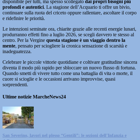
disponibile per tutti, ma spesso scollegato
dai propri bisogni più
profondi e autentici
. La stagione dell’Acquario ti offre un bivio,
continuare sulla ruota del criceto oppure rallentare, ascoltare il corpo
e ridefinire le priorità.
Le intenzioni seminate ora, chiarite grazie alle recenti energie lunari,
produrranno effetti fino a luglio 2026, se scegli davvero te stesso al
centro. Per la Vergine
questa stagione è un viaggio dentro la
mente
, pensato per sciogliere la cronica sensazione di scarsità e
inadeguatezza.
Celebrare le piccole vittorie quotidiane e coltivare gratitudine sincera
diventa il modo più rapido per sbloccare un nuovo flusso di fortuna.
Quando smetti di vivere tutto come una battaglia di vita o morte, il
cuore si scioglie e le occasioni arrivano improvvise, quasi
sorprendenti.
Ultime notizie MarcheNews24
San Severino, lavori nel plesso “Gentili”: le sezioni dell’Infanzia e