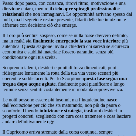
Passo dopo passo, con costanza, ritrovi ritmo, motivazione e una
direzione chiara, mentre
il cielo apre spiragli professionali e
relazionali
che non immaginavi. Le opportunità arrivano spesso dal
nulla, ma il segreto è restare presente, fidarti delle tue intuizioni e
afferrare con decisione ciò che emerge.
Il Toro può sentirsi sospeso, come se nulla fosse davvero definito,
ma in realtà
sta finalmente emergendo la sua voce interiore
più
autentica. Questa stagione invita a chiederti chi saresti se sicurezza
economica e stabilità materiale fossero garantite, senza più
condizionare ogni tua scelta.
Scoprendo talenti, desideri e punti di forza dimenticati, puoi
ridisegnare lentamente la rotta della tua vita verso scenari più
coerenti e soddisfacenti. Per lo Scorpione
questa fase segna una
tregua dopo acque agitate
, finalmente puoi pianificare a lungo
termine senza sentirti costantemente in modalità sopravvivenza.
Le notti possono essere più insonni, ma l’inquietudine nasce
dall’eccitazione per ciò che sta maturando, non più da paura o
sconforto. Unendo
intuizione e strategia
, trasformi desideri in
progetti concreti, scegliendo con cura cosa trattenere e cosa lasciare
andare definitivamente oggi.
Il Capricorno arriva stremato dalla corsa continua, sempre