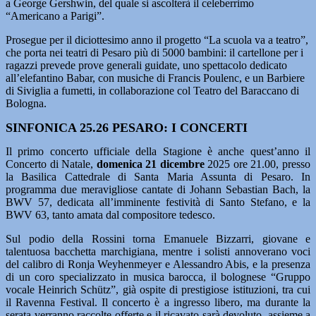
a George Gershwin, del quale si ascolterà il celeberrimo
“Americano a Parigi”.
Prosegue per il diciottesimo anno il progetto “La scuola va a teatro”,
che porta nei teatri di Pesaro più di 5000 bambini: il cartellone per i
ragazzi prevede prove generali guidate, uno spettacolo dedicato
all’elefantino Babar, con musiche di Francis Poulenc, e un Barbiere
di Siviglia a fumetti, in collaborazione col Teatro del Baraccano di
Bologna.
SINFONICA 25.26 PESARO: I CONCERTI
Il primo concerto ufficiale della Stagione è anche quest’anno il
Concerto di Natale,
domenica 21 dicembre
2025 ore 21.00, presso
la Basilica Cattedrale di Santa Maria Assunta di Pesaro. In
programma due meravigliose cantate di Johann Sebastian Bach, la
BWV 57, dedicata all’imminente festività di Santo Stefano, e la
BWV 63, tanto amata dal compositore tedesco.
Sul podio della Rossini torna Emanuele Bizzarri, giovane e
talentuosa bacchetta marchigiana, mentre i solisti annoverano voci
del calibro di Ronja Weyhenmeyer e Alessandro Abis, e la presenza
di un coro specializzato in musica barocca, il bolognese “Gruppo
vocale Heinrich Schütz”, già ospite di prestigiose istituzioni, tra cui
il Ravenna Festival. Il concerto è a ingresso libero, ma durante la
serata verranno raccolte offerte e il ricavato sarà devoluto, assieme a