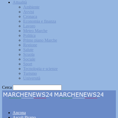
Attualità
Ambiente
Avvisi
Cronaca
Economia e finanza
Lavoro
Meteo Marche
Politica
Primo piano Marche
Regione
Salute
Scuola
Sociale
Sport
Tecnologia e scienze
Turismo
Università
Cerca
Marchenews24
Ancona
Ascoli Piceno