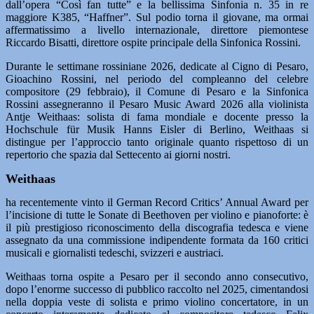
dall’opera “Così fan tutte” e la bellissima Sinfonia n. 35 in re
maggiore K385, “Haffner”. Sul podio torna il giovane, ma ormai
affermatissimo a livello internazionale, direttore piemontese
Riccardo Bisatti, direttore ospite principale della Sinfonica Rossini.
Durante le settimane rossiniane 2026, dedicate al Cigno di Pesaro,
Gioachino Rossini, nel periodo del compleanno del celebre
compositore (29 febbraio), il Comune di Pesaro e la Sinfonica
Rossini assegneranno il Pesaro Music Award 2026 alla violinista
Antje Weithaas: solista di fama mondiale e docente presso la
Hochschule für Musik Hanns Eisler di Berlino, Weithaas si
distingue per l’approccio tanto originale quanto rispettoso di un
repertorio che spazia dal Settecento ai giorni nostri.
Weithaas
ha recentemente vinto il German Record Critics’ Annual Award per
l’incisione di tutte le Sonate di Beethoven per violino e pianoforte: è
il più prestigioso riconoscimento della discografia tedesca e viene
assegnato da una commissione indipendente formata da 160 critici
musicali e giornalisti tedeschi, svizzeri e austriaci.
Weithaas torna ospite a Pesaro per il secondo anno consecutivo,
dopo l’enorme successo di pubblico raccolto nel 2025, cimentandosi
nella doppia veste di solista e primo violino concertatore, in un