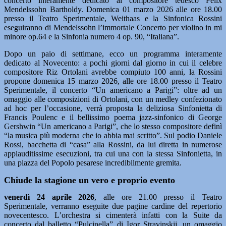
concerto interamente dedicato al compositore tedesco Felix
Mendelssohn Bartholdy. Domenica 01 marzo 2026 alle ore 18.00
presso il Teatro Sperimentale, Weithaas e la Sinfonica Rossini
eseguiranno di Mendelssohn l’immortale Concerto per violino in mi
minore op.64 e la Sinfonia numero 4 op. 90, “Italiana”.
Dopo un paio di settimane, ecco un programma interamente
dedicato al Novecento: a pochi giorni dal giorno in cui il celebre
compositore Riz Ortolani avrebbe compiuto 100 anni, la Rossini
propone domenica 15 marzo 2026, alle ore 18.00 presso il Teatro
Sperimentale, il concerto “Un americano a Parigi”: oltre ad un
omaggio alle composizioni di Ortolani, con un medley confezionato
ad hoc per l’occasione, verrà proposta la deliziosa Sinfonietta di
Francis Poulenc e il bellissimo poema jazz-sinfonico di George
Gershwin “Un americano a Parigi”, che lo stesso compositore definì
“la musica più moderna che io abbia mai scritto”. Sul podio Daniele
Rossi, bacchetta di “casa” alla Rossini, da lui diretta in numerose
applauditissime esecuzioni, tra cui una con la stessa Sinfonietta, in
una piazza del Popolo pesarese incredibilmente gremita.
Chiude la stagione un vero e proprio evento
venerdì 24 aprile 2026
, alle ore 21.00 presso il Teatro
Sperimentale, verranno eseguite due pagine cardine del repertorio
novecentesco. L’orchestra si cimenterà infatti con la Suite da
concerto dal balletto “Pulcinella” di Igor Stravinskij, un omaggio