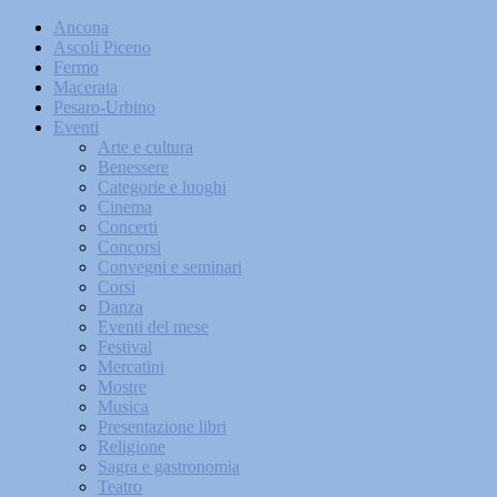
Ancona
Ascoli Piceno
Fermo
Macerata
Pesaro-Urbino
Eventi
Arte e cultura
Benessere
Categorie e luoghi
Cinema
Concerti
Concorsi
Convegni e seminari
Corsi
Danza
Eventi del mese
Festival
Mercatini
Mostre
Musica
Presentazione libri
Religione
Sagra e gastronomia
Teatro