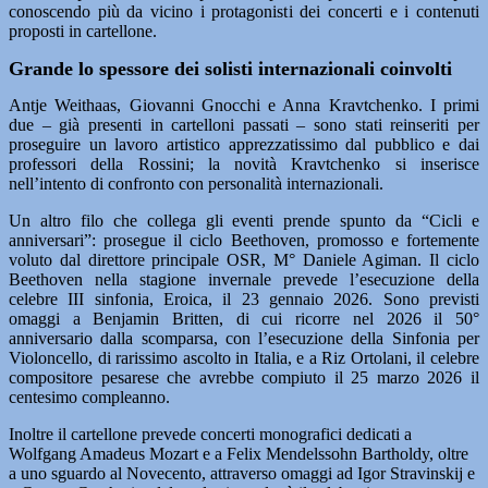
conoscendo più da vicino i protagonisti dei concerti e i contenuti
proposti in cartellone.
Grande lo spessore dei solisti internazionali coinvolti
Antje Weithaas, Giovanni Gnocchi e Anna Kravtchenko. I primi
due – già presenti in cartelloni passati – sono stati reinseriti per
proseguire un lavoro artistico apprezzatissimo dal pubblico e dai
professori della Rossini; la novità Kravtchenko si inserisce
nell’intento di confronto con personalità internazionali.
Un altro filo che collega gli eventi prende spunto da “Cicli e
anniversari”: prosegue il ciclo Beethoven, promosso e fortemente
voluto dal direttore principale OSR, M° Daniele Agiman. Il ciclo
Beethoven nella stagione invernale prevede l’esecuzione della
celebre III sinfonia, Eroica, il 23 gennaio 2026. Sono previsti
omaggi a Benjamin Britten, di cui ricorre nel 2026 il 50°
anniversario dalla scomparsa, con l’esecuzione della Sinfonia per
Violoncello, di rarissimo ascolto in Italia, e a Riz Ortolani, il celebre
compositore pesarese che avrebbe compiuto il 25 marzo 2026 il
centesimo compleanno.
Inoltre il cartellone prevede concerti monografici dedicati a
Wolfgang Amadeus Mozart e a Felix Mendelssohn Bartholdy, oltre
a uno sguardo al Novecento, attraverso omaggi ad Igor Stravinskij e