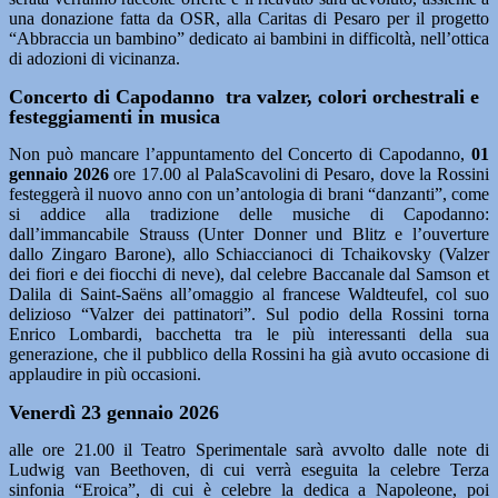
una donazione fatta da OSR, alla Caritas di Pesaro per il progetto
“Abbraccia un bambino” dedicato ai bambini in difficoltà, nell’ottica
di adozioni di vicinanza.
Concerto di Capodanno tra valzer, colori orchestrali e
festeggiamenti in musica
Non può mancare l’appuntamento del Concerto di Capodanno,
01
gennaio 2026
ore 17.00 al PalaScavolini di Pesaro, dove la Rossini
festeggerà il nuovo anno con un’antologia di brani “danzanti”, come
si addice alla tradizione delle musiche di Capodanno:
dall’immancabile Strauss (Unter Donner und Blitz e l’ouverture
dallo Zingaro Barone), allo Schiaccianoci di Tchaikovsky (Valzer
dei fiori e dei fiocchi di neve), dal celebre Baccanale dal Samson et
Dalila di Saint-Saëns all’omaggio al francese Waldteufel, col suo
delizioso “Valzer dei pattinatori”. Sul podio della Rossini torna
Enrico Lombardi, bacchetta tra le più interessanti della sua
generazione, che il pubblico della Rossini ha già avuto occasione di
applaudire in più occasioni.
Venerdì 23 gennaio 2026
alle ore 21.00 il Teatro Sperimentale sarà avvolto dalle note di
Ludwig van Beethoven, di cui verrà eseguita la celebre Terza
sinfonia “Eroica”, di cui è celebre la dedica a Napoleone, poi