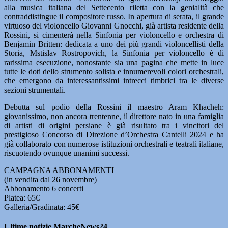
alla musica italiana del Settecento riletta con la genialità che
contraddistingue il compositore russo. In apertura di serata, il grande
virtuoso del violoncello Giovanni Gnocchi, già artista residente della
Rossini, si cimenterà nella Sinfonia per violoncello e orchestra di
Benjamin Britten: dedicata a uno dei più grandi violoncellisti della
Storia, Mstislav Rostropovich, la Sinfonia per violoncello è di
rarissima esecuzione, nonostante sia una pagina che mette in luce
tutte le doti dello strumento solista e innumerevoli colori orchestrali,
che emergono da interessantissimi intrecci timbrici tra le diverse
sezioni strumentali.
Debutta sul podio della Rossini il maestro Aram Khacheh:
giovanissimo, non ancora trentenne, il direttore nato in una famiglia
di artisti di origini persiane è già risultato tra i vincitori del
prestigioso Concorso di Direzione d’Orchestra Cantelli 2024 e ha
già collaborato con numerose istituzioni orchestrali e teatrali italiane,
riscuotendo ovunque unanimi successi.
CAMPAGNA ABBONAMENTI
(in vendita dal 26 novembre)
Abbonamento 6 concerti
Platea: 65€
Galleria/Gradinata: 45€
Ultime notizie MarcheNews24