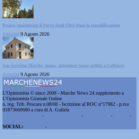
Pesaro, inaugurato il Parco degli Ulivi dopo la riqualificazione
Attualità
9 Agosto 2026
San Severino Marche, sisma: abitazione torna agibile a Colleluce
Attualità
9 Agosto 2026
L'Opinionista © since 2008 - Marche News 24 supplemento a
L'Opinionista Giornale Online
n. reg. Trib. Pescara n.08/08 - Iscrizione al ROC n°17982 - p.iva
01873660680 a cura di A. Gulizia
Pubblicità e contatti
-
Notizie del giorno
-
Informazioni
-
Privacy
-
Cookie
SOCIAL:
Facebook
-
X