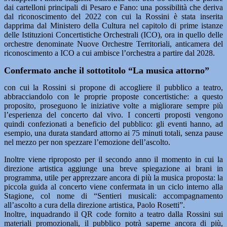
dai cartelloni principali di Pesaro e Fano: una possibilità che deriva
dal riconoscimento del 2022 con cui la Rossini è stata inserita
dapprima dal Ministero della Cultura nel capitolo di prime istanze
delle Istituzioni Concertistiche Orchestrali (ICO), ora in quello delle
orchestre denominate Nuove Orchestre Territoriali, anticamera del
riconoscimento a ICO a cui ambisce l’orchestra a partire dal 2028.
Confermato anche il sottotitolo “La musica attorno”
con cui la Rossini si propone di accogliere il pubblico a teatro,
abbracciandolo con le proprie proposte concertistiche: a questo
proposito, proseguono le iniziative volte a migliorare sempre più
l’esperienza del concerto dal vivo. I concerti proposti vengono
quindi confezionati a beneficio del pubblico: gli eventi hanno, ad
esempio, una durata standard attorno ai 75 minuti totali, senza pause
nel mezzo per non spezzare l’emozione dell’ascolto.
Inoltre viene riproposto per il secondo anno il momento in cui la
direzione artistica aggiunge una breve spiegazione ai brani in
programma, utile per apprezzare ancora di più la musica proposta: la
piccola guida al concerto viene confermata in un ciclo interno alla
Stagione, col nome di “Sentieri musicali: accompagnamento
all’ascolto a cura della direzione artistica, Paolo Rosetti”.
Inoltre, inquadrando il QR code fornito a teatro dalla Rossini sui
materiali promozionali, il pubblico potrà saperne ancora di più,