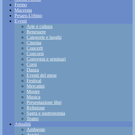
Fermo
Macerata
Pesaro-Urbino
Eventi
Arte e cultura
Benessere
Categorie e luoghi
Cinema
Concerti
Concorsi
Convegni e seminari
Corsi
Danza
Eventi del mese
Festival
Mercatini
Mostre
Musica
Presentazione libri
Religione
Sagra e gastronomia
Teatro
Attualità
Ambiente
Avvisi