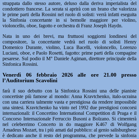
strappata dallo stesso autore, deluso dalla deriva imperialista del
condottiero francese. La serata si aprirà con un brano che valorizza
le prime parti della Rossini nel ruolo di solisti: verrà infatti eseguita
la Sinfonia concertante in si bemolle maggiore per violino,
violoncello, oboe, fagotto e orchestra di Franz Joseph Haydn.
Nata in uno dei brevi, ma fruttuosi soggiorni londinesi del
compositore, la concertante vedrà nel ruolo di solisti Henry
Domenico Durante, violino, Luca Bacelli, violoncello, Lorenzo
Luciani, oboe, e Paolo Rosetti, fagotto: prime parti della compagine
pesarese. Sul podio il M° Daniele Agiman, direttore principale della
Sinfonica Rossini.
Venerdì 06 febbraio 2026 alle ore 21.00 presso
l’Auditorium Scavolini
farà il suo debutto con la Sinfonica Rossini una delle pianiste
concertiste più famose al mondo: Anna Kravtchenko, italo-ucraina
con una carriera talmente vasta e prestigiosa da rendere impossibile
una sintesi. Kravtchenko ha vinto nel 1992 due prestigiosi concorsi
internazionali: il Concertino International Competition di Praga e il
Concorso Internazionale Ferruccio Busoni a Bolzano. Si cimenterà
nel celeberrimo Concerto in do maggiore K467 di Wolfgang
Amadeus Mozart, tra i più amati dal pubblico: al genio salisburghese
è dedicato anche il resto del programma, che prevede la sinfonia