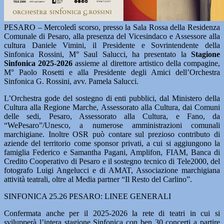
PESARO – Mercoledì scorso, presso la Sala Rossa della Residenza
Comunale di Pesaro, alla presenza del Vicesindaco e Assessore alla
cultura Daniele Vimini, il Presidente e Sovrintendente della
Sinfonica Rossini, M° Saul Salucci, ha presentato la
Stagione
Sinfonica 2025-2026
assieme al direttore artistico della compagine,
M° Paolo Rosetti e alla Presidente degli Amici dell’Orchestra
Sinfonica G. Rossini, avv. Pamela Salucci.
L’Orchestra gode del sostegno di enti pubblici, dal Ministero della
Cultura alla Regione Marche, Assessorato alla Cultura, dai Comuni
delle sedi, Pesaro, Assessorato alla Cultura, e Fano, da
“WePesaro”/Unesco, a numerose amministrazioni comunali
marchigiane. Inoltre OSR può contare sul prezioso contributo di
aziende del territorio come sponsor privati, a cui si aggiungono la
famiglia Federico e Samantha Pagani, Amplifon, FIAM, Banca di
Credito Cooperativo di Pesaro e il sostegno tecnico di Tele2000, del
fotografo Luigi Angelucci e di AMAT, Associazione marchigiana
attività teatrali, oltre al Media partner “Il Resto del Carlino”.
SINFONICA 25.26 PESARO: LINEE GENERALI
Confermata anche per il 2025-2026 la rete di teatri in cui si
svilupperà l’intera stagione Sinfonica con ben 30 concerti a partire