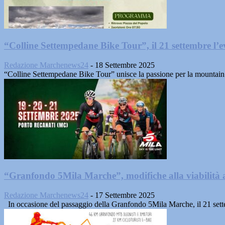
“Colline Settempedane Bike Tour”, il 21 settembre l’ev
Redazione Marchenews24
-
18 Settembre 2025
“Colline Settempedane Bike Tour” unisce la passione per la mountain bik
“Granfondo 5Mila Marche”, modifiche alla viabilità
Redazione Marchenews24
-
17 Settembre 2025
In occasione del passaggio della Granfondo 5Mila Marche, il 21 set