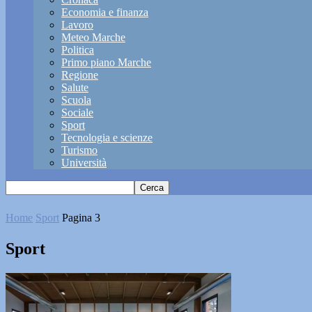
Economia e finanza
Lavoro
Meteo Marche
Politica
Primo piano Marche
Regione
Salute
Scuola
Sociale
Sport
Tecnologia e scienze
Turismo
Università
Home
Sport
Pagina 3
Sport