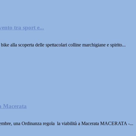
ento tra sport e...
e alla scoperta delle spettacolari colline marchigiane e spirito...
 a Macerata
tembre, una Ordinanza regola la viabilità a Macerata MACERATA -...