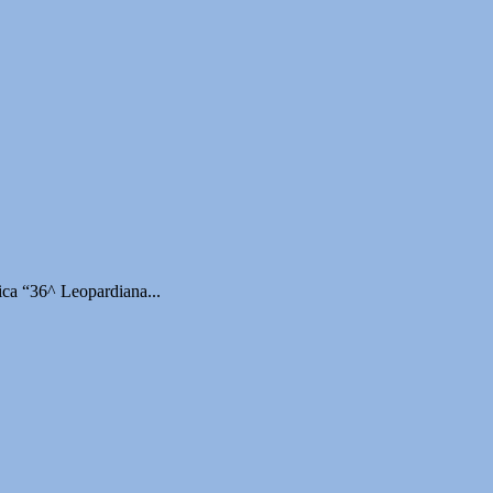
ica “36^ Leopardiana...