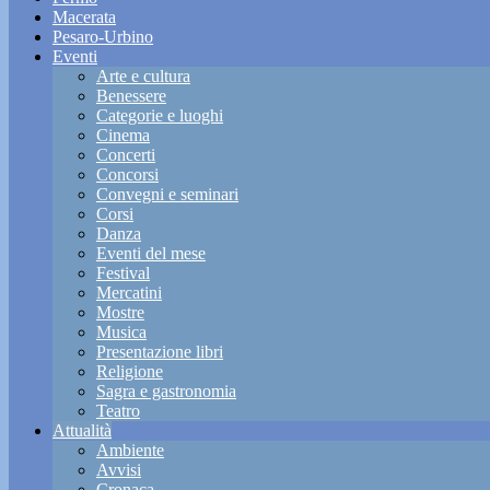
Macerata
Pesaro-Urbino
Eventi
Arte e cultura
Benessere
Categorie e luoghi
Cinema
Concerti
Concorsi
Convegni e seminari
Corsi
Danza
Eventi del mese
Festival
Mercatini
Mostre
Musica
Presentazione libri
Religione
Sagra e gastronomia
Teatro
Attualità
Ambiente
Avvisi
Cronaca