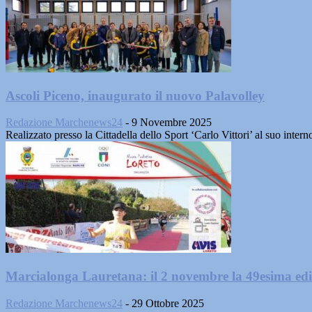
Ascoli Piceno, inaugurato il nuovo Palavolley
Redazione Marchenews24
-
9 Novembre 2025
Realizzato presso la Cittadella dello Sport ‘Carlo Vittori’ al suo inte
Marcialonga Lauretana: il 2 novembre la 49esima edi
Redazione Marchenews24
-
29 Ottobre 2025