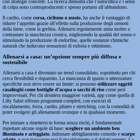
con strategie concrete. La ricerca dimostra che l’autocritica e i sensi
di colpa sono controproducenti e spesso portano all’abbandono.
Il cardio, come
corsa, ciclismo o nuoto
, ha anche il vantaggio di
ridurre l’appetito grazie all’effetto sulla produzione degli ormoni
della fame, come la grelina. Allenarsi regolarmente aiuta inoltre a
contrastare la stanchezza cronica, migliorando la qualità del sonno e
stimolando la produzione di endorfine, quelle sostanze chimiche
naturali che inducono sensazioni di euforia e ottimismo.
Allenarsi a casa: un’opzione sempre più diffusa e
sostenibile
Allenarsi a casa è diventato un trend consolidato, soprattutto per chi
cerca flessibilità e risparmio. La mancanza di spazio o attrezzature
specifiche non deve essere un limite: si possono
utilizzare oggetti
casalinghi come bottiglie d’acqua o sacchi di riso
come pesi
improvvisati. Per chi desidera maggiore varietà, app come quella di
Lilly Sabri offrono programmi completi, con esercizi di
riscaldamento, forza, cardio, pilates e stretching, con la comodità di
poter svolgere gli allenamenti ovunque e in qualsiasi momento.
Per iniziare a rimettersi in forma senza rischi, è fondamentale
rispettare alcune regole di base:
scegliere un ambiente ben
illuminato e arieggiato
, indossare abbigliamento comodo e
scarpe
adatte
, e non trascurare mai il riscaldamento e il defaticamento. La