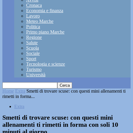
Cronaca
Economia e finanza
Lavoro
Meteo Marche
Politica
Primo piano Marche
Regione
Salute
Scuola
Sociale
Sport
Tecnologia e scienze
Turismo
Università
Home
Extra
Smetti di trovare scuse: con questi mini allenamenti ti
rimetti in forma...
Extra
Smetti di trovare scuse: con questi mini
allenamenti ti rimetti in forma con soli 10
minuti al giorno