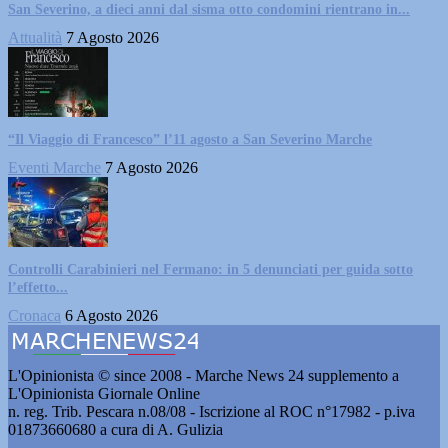
San Severino, a dieci anni dal sisma otto condomini rientrano in...
Attualità
7 Agosto 2026
“Il Viaggio di Francesco” l’11 agosto a San Severino Marche
Eventi Marche
7 Agosto 2026
Controlli Carabinieri nel Fermano: in 5 denunciati per guida sotto
l’effetto...
Cronaca
6 Agosto 2026
L'Opinionista © since 2008 - Marche News 24 supplemento a
L'Opinionista Giornale Online
n. reg. Trib. Pescara n.08/08 - Iscrizione al ROC n°17982 - p.iva
01873660680 a cura di A. Gulizia
Pubblicità e contatti
-
Notizie del giorno
-
Informazioni
-
Privacy
-