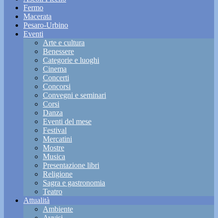
Fermo
Macerata
Pesaro-Urbino
Eventi
Arte e cultura
Benessere
Categorie e luoghi
Cinema
Concerti
Concorsi
Convegni e seminari
Corsi
Danza
Eventi del mese
Festival
Mercatini
Mostre
Musica
Presentazione libri
Religione
Sagra e gastronomia
Teatro
Attualità
Ambiente
Avvisi