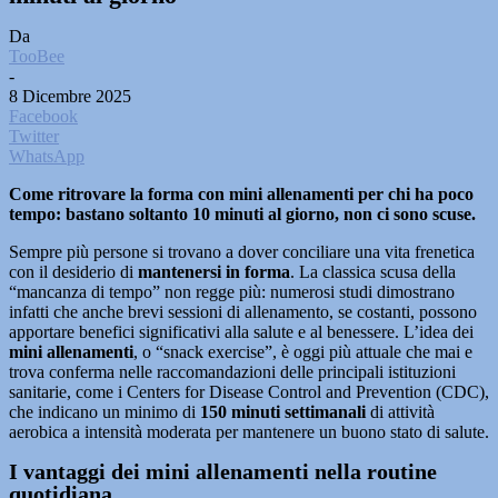
Da
TooBee
-
8 Dicembre 2025
Facebook
Twitter
WhatsApp
Come ritrovare la forma con mini allenamenti per chi ha poco
tempo: bastano soltanto 10 minuti al giorno, non ci sono scuse.
Sempre più persone si trovano a dover conciliare una vita frenetica
con il desiderio di
mantenersi in forma
. La classica scusa della
“mancanza di tempo” non regge più: numerosi studi dimostrano
infatti che anche brevi sessioni di allenamento, se costanti, possono
apportare benefici significativi alla salute e al benessere. L’idea dei
mini allenamenti
, o “snack exercise”, è oggi più attuale che mai e
trova conferma nelle raccomandazioni delle principali istituzioni
sanitarie, come i Centers for Disease Control and Prevention (CDC),
che indicano un minimo di
150 minuti settimanali
di attività
aerobica a intensità moderata per mantenere un buono stato di salute.
I vantaggi dei mini allenamenti nella routine
quotidiana