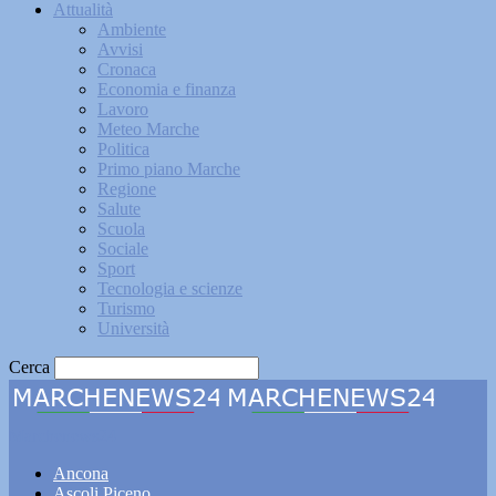
Attualità
Ambiente
Avvisi
Cronaca
Economia e finanza
Lavoro
Meteo Marche
Politica
Primo piano Marche
Regione
Salute
Scuola
Sociale
Sport
Tecnologia e scienze
Turismo
Università
Cerca
Marchenews24
Ancona
Ascoli Piceno