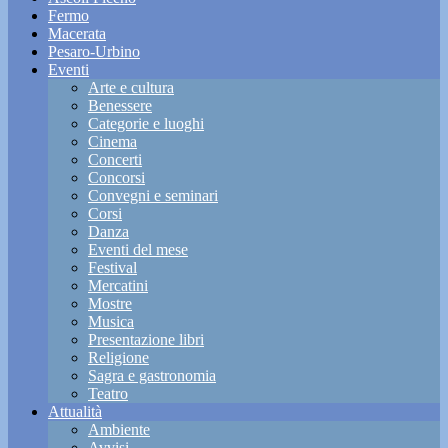
Fermo
Macerata
Pesaro-Urbino
Eventi
Arte e cultura
Benessere
Categorie e luoghi
Cinema
Concerti
Concorsi
Convegni e seminari
Corsi
Danza
Eventi del mese
Festival
Mercatini
Mostre
Musica
Presentazione libri
Religione
Sagra e gastronomia
Teatro
Attualità
Ambiente
Avvisi