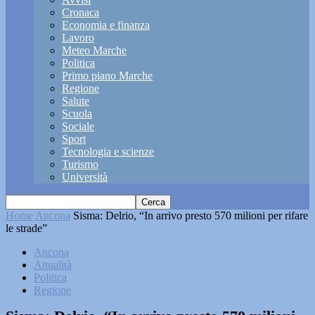
Cronaca
Economia e finanza
Lavoro
Meteo Marche
Politica
Primo piano Marche
Regione
Salute
Scuola
Sociale
Sport
Tecnologia e scienze
Turismo
Università
Home
Ancona
Sisma: Delrio, “In arrivo presto 570 milioni per rifare
le strade”
Ancona
Attualità
Politica
Regione