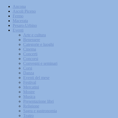
Ancona
Ascoli Piceno
Fermo
Macerata
Pesaro-Urbino
Eventi
Arte e cultura
Benessere
Categorie e luoghi
Cinema
Concerti
Concorsi
Convegni e seminari
Corsi
Danza
Eventi del mese
Festival
Mercatini
Mostre
Musica
Presentazione libri
Religione
Sagra e gastronomia
Teatro