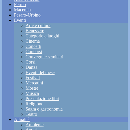
Fermo
Macerata
Pesaro-Urbino
Eventi
Arte e cultura
Benessere
Categorie e luoghi
Cinema
Concerti
Concorsi
Convegni e seminari
Corsi
Danza
Eventi del mese
Festival
Mercatini
Mostre
Musica
Presentazione libri
Religione
Sagra e gastronomia
Teatro
Attualità
Ambiente
Avvisi