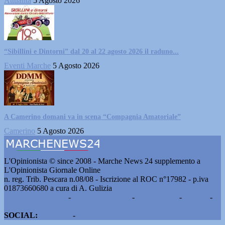
Attualità
5 Agosto 2026
“Sibillini e Dintorni” dal 20 al 22 agosto 2026 il raduno...
Eventi Marche
5 Agosto 2026
A Camerino domani va in scena “Compagnia Amatoriale”
Camerino
5 Agosto 2026
L'Opinionista © since 2008 - Marche News 24 supplemento a
L'Opinionista Giornale Online
n. reg. Trib. Pescara n.08/08 - Iscrizione al ROC n°17982 - p.iva
01873660680 a cura di A. Gulizia
Pubblicità e contatti
-
Notizie del giorno
-
Informazioni
-
Privacy
-
Cookie
SOCIAL:
Facebook
-
X