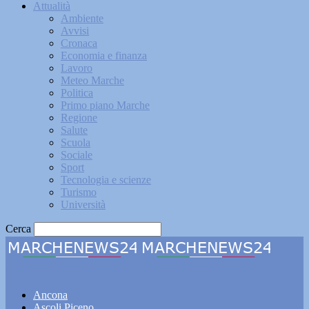
Attualità
Ambiente
Avvisi
Cronaca
Economia e finanza
Lavoro
Meteo Marche
Politica
Primo piano Marche
Regione
Salute
Scuola
Sociale
Sport
Tecnologia e scienze
Turismo
Università
Cerca
Marchenews24
Ancona
Ascoli Piceno