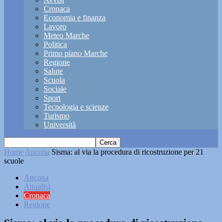
Cronaca
Economia e finanza
Lavoro
Meteo Marche
Politica
Primo piano Marche
Regione
Salute
Scuola
Sociale
Sport
Tecnologia e scienze
Turismo
Università
Home
Ancona
Sisma: al via la procedura di ricostruzione per 21
scuole
Ancona
Attualità
Cronaca
Regione