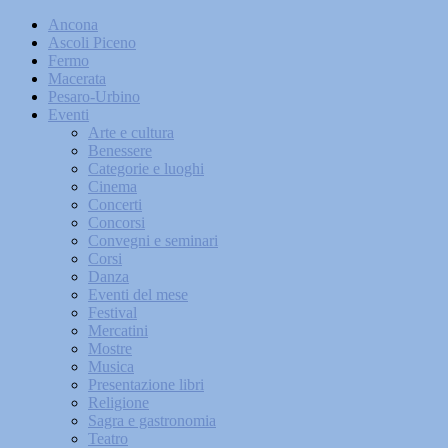
Ancona
Ascoli Piceno
Fermo
Macerata
Pesaro-Urbino
Eventi
Arte e cultura
Benessere
Categorie e luoghi
Cinema
Concerti
Concorsi
Convegni e seminari
Corsi
Danza
Eventi del mese
Festival
Mercatini
Mostre
Musica
Presentazione libri
Religione
Sagra e gastronomia
Teatro