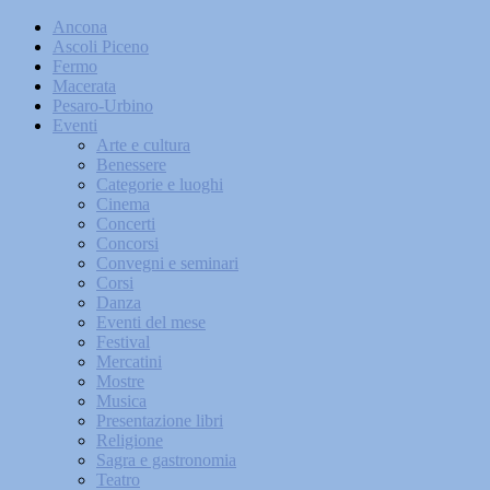
Ancona
Ascoli Piceno
Fermo
Macerata
Pesaro-Urbino
Eventi
Arte e cultura
Benessere
Categorie e luoghi
Cinema
Concerti
Concorsi
Convegni e seminari
Corsi
Danza
Eventi del mese
Festival
Mercatini
Mostre
Musica
Presentazione libri
Religione
Sagra e gastronomia
Teatro