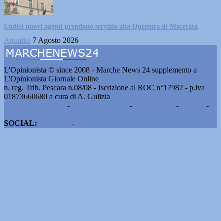
Undici nuovi agenti prendono servizio alla Questura di Macerata
Attualità
7 Agosto 2026
L'Opinionista © since 2008 - Marche News 24 supplemento a
L'Opinionista Giornale Online
n. reg. Trib. Pescara n.08/08 - Iscrizione al ROC n°17982 - p.iva
01873660680 a cura di A. Gulizia
Pubblicità e contatti
-
Notizie del giorno
-
Informazioni
-
Privacy
-
Cookie
SOCIAL:
Facebook
-
X