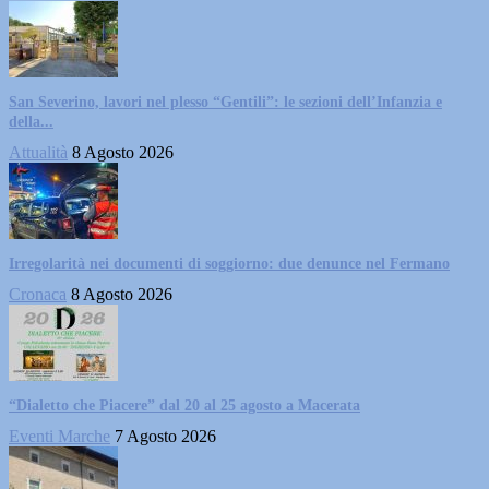
San Severino, lavori nel plesso “Gentili”: le sezioni dell’Infanzia e
della...
Attualità
8 Agosto 2026
Irregolarità nei documenti di soggiorno: due denunce nel Fermano
Cronaca
8 Agosto 2026
“Dialetto che Piacere” dal 20 al 25 agosto a Macerata
Eventi Marche
7 Agosto 2026