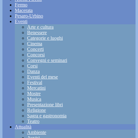
Fermo
Macerata
Pesaro-Urbino
Eventi
Arte e cultura
Benessere
Categorie e luoghi
Cinema
Concerti
Concorsi
Convegni e seminari
Corsi
Danza
Eventi del mese
Festival
Mercatini
Mostre
Musica
Presentazione libri
Religione
Sagra e gastronomia
Teatro
Attualità
Ambiente
Avvisi