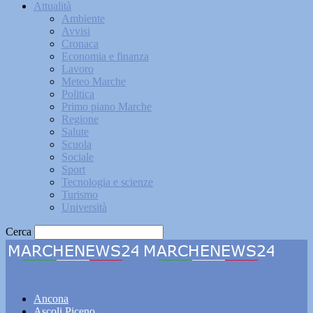
Attualità
Ambiente
Avvisi
Cronaca
Economia e finanza
Lavoro
Meteo Marche
Politica
Primo piano Marche
Regione
Salute
Scuola
Sociale
Sport
Tecnologia e scienze
Turismo
Università
Cerca
Marchenews24
Ancona
Ascoli Piceno