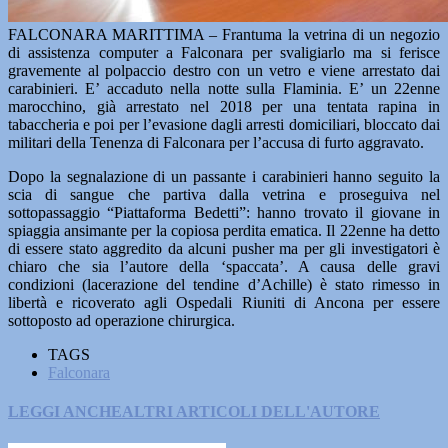
FALCONARA MARITTIMA – Frantuma la vetrina di un negozio
di assistenza computer a Falconara per svaligiarlo ma si ferisce
gravemente al polpaccio destro con un vetro e viene arrestato dai
carabinieri. E’ accaduto nella notte sulla Flaminia. E’ un 22enne
marocchino, già arrestato nel 2018 per una tentata rapina in
tabaccheria e poi per l’evasione dagli arresti domiciliari, bloccato dai
militari della Tenenza di Falconara per l’accusa di furto aggravato.
Dopo la segnalazione di un passante i carabinieri hanno seguito la
scia di sangue che partiva dalla vetrina e proseguiva nel
sottopassaggio “Piattaforma Bedetti”: hanno trovato il giovane in
spiaggia ansimante per la copiosa perdita ematica. Il 22enne ha detto
di essere stato aggredito da alcuni pusher ma per gli investigatori è
chiaro che sia l’autore della ‘spaccata’. A causa delle gravi
condizioni (lacerazione del tendine d’Achille) è stato rimesso in
libertà e ricoverato agli Ospedali Riuniti di Ancona per essere
sottoposto ad operazione chirurgica.
TAGS
Falconara
LEGGI ANCHE
ALTRI ARTICOLI DELL'AUTORE