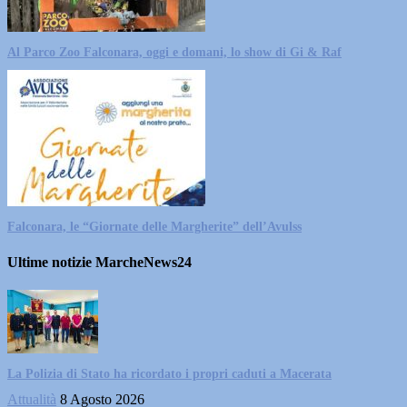
Al Parco Zoo Falconara, oggi e domani, lo show di Gi & Raf
Falconara, le “Giornate delle Margherite” dell’Avulss
Ultime notizie MarcheNews24
La Polizia di Stato ha ricordato i propri caduti a Macerata
Attualità
8 Agosto 2026