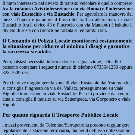
Il tratto interessato dal divieto di transito veicolare è quello compreso
tra la rotatoria Avis (intersezione con via Roma) e l’intersezione
con viale Eustachio e via Eustachio.
Per agevolare le manovre dei
mezzi d’opera e garantire il flusso del traffico alternativo, in viale
Eustachio (tra il civico 43 e l’incrocio con via Matteotti) è istituito il
divieto di sosta con rimozione forzata su entrambi i lati.
Il Comando di Polizia Locale monitorerà costantemente
la situazione per ridurre al minimo i disagi e garantire
la sicurezza stradale.
Per qualsiasi necessità, informazione o segnalazione, i cittadini
possono contattare i seguenti numeri di telefono 0733641250 oppure
328 7609573.
Per chi deve raggiungere la zona di viale Eustachio dall’esterno città
si consiglia l’ingresso da via del Vallato, proseguimento su viale
Bigioli e immissione in viale Eustachio. Per chi proviene dal centro
città si consiglia il transito su via Settempeda, via Gorgonero e viale
Bigioli.
Per quanto riguarda il Trasporto Pubblico Locale
i mezzi provenienti da Tolentino/Serrapetrona possono raggiungere
regolarmente la stazione ferroviaria, ma per il deflusso utilizzeranno