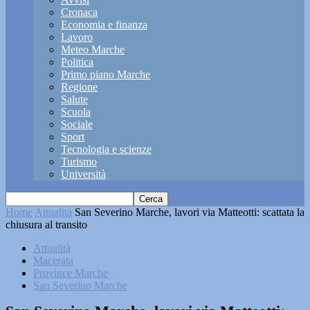
Cronaca
Economia e finanza
Lavoro
Meteo Marche
Politica
Primo piano Marche
Regione
Salute
Scuola
Sociale
Sport
Tecnologia e scienze
Turismo
Università
Home
Attualità
San Severino Marche, lavori via Matteotti: scattata la
chiusura al transito
Attualità
Macerata
Province Marche
San Severino Marche