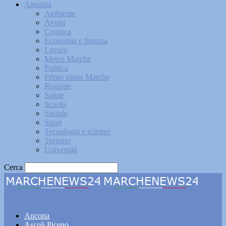
Attualità
Ambiente
Avvisi
Cronaca
Economia e finanza
Lavoro
Meteo Marche
Politica
Primo piano Marche
Regione
Salute
Scuola
Sociale
Sport
Tecnologia e scienze
Turismo
Università
Cerca
Marchenews24
Ancona
Ascoli Piceno