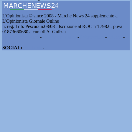
L'Opinionista © since 2008 - Marche News 24 supplemento a
L'Opinionista Giornale Online
n. reg. Trib. Pescara n.08/08 - Iscrizione al ROC n°17982 - p.iva
01873660680 a cura di A. Gulizia
Pubblicità e contatti
-
Notizie del giorno
-
Informazioni
-
Privacy
-
Cookie
SOCIAL:
Facebook
-
X