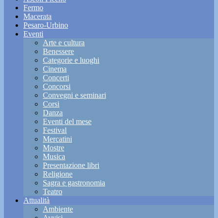
Fermo
Macerata
Pesaro-Urbino
Eventi
Arte e cultura
Benessere
Categorie e luoghi
Cinema
Concerti
Concorsi
Convegni e seminari
Corsi
Danza
Eventi del mese
Festival
Mercatini
Mostre
Musica
Presentazione libri
Religione
Sagra e gastronomia
Teatro
Attualità
Ambiente
Avvisi