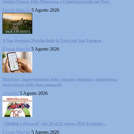
Quinto Forum della Montagna a Castelsantangelo sul Nera
Eventi Marche
5 Agosto 2026
A San Severino Marche Isola in Festa per San Lorenzo
Eventi Marche
5 Agosto 2026
Macerata, aggiornamento della centrale telefonica: temporanea
interruzione delle linee comunali
Attualità
5 Agosto 2026
“Sibillini e Dintorni” dal 20 al 22 agosto 2026 il raduno...
Eventi Marche
5 Agosto 2026