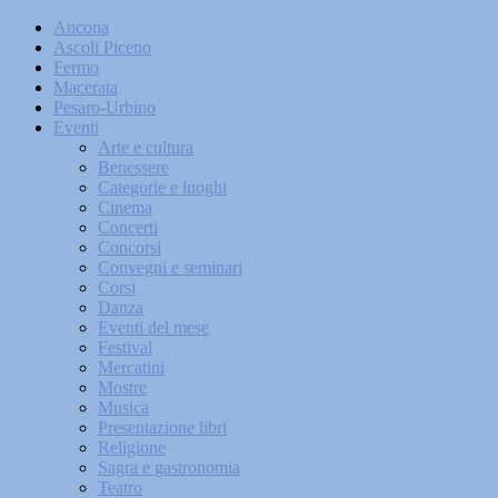
Ancona
Ascoli Piceno
Fermo
Macerata
Pesaro-Urbino
Eventi
Arte e cultura
Benessere
Categorie e luoghi
Cinema
Concerti
Concorsi
Convegni e seminari
Corsi
Danza
Eventi del mese
Festival
Mercatini
Mostre
Musica
Presentazione libri
Religione
Sagra e gastronomia
Teatro