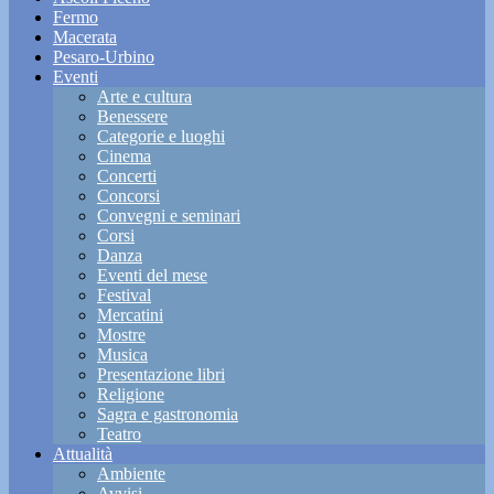
Fermo
Macerata
Pesaro-Urbino
Eventi
Arte e cultura
Benessere
Categorie e luoghi
Cinema
Concerti
Concorsi
Convegni e seminari
Corsi
Danza
Eventi del mese
Festival
Mercatini
Mostre
Musica
Presentazione libri
Religione
Sagra e gastronomia
Teatro
Attualità
Ambiente
Avvisi