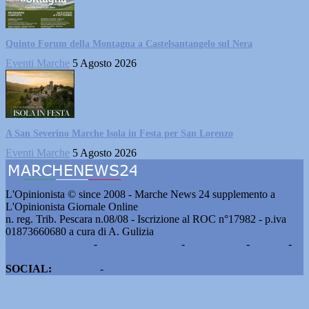
Quinto Forum della Montagna a Castelsantangelo sul Nera
Eventi Marche
5 Agosto 2026
A San Severino Marche Isola in Festa per San Lorenzo
Eventi Marche
5 Agosto 2026
L'Opinionista © since 2008 - Marche News 24 supplemento a
L'Opinionista Giornale Online
n. reg. Trib. Pescara n.08/08 - Iscrizione al ROC n°17982 - p.iva
01873660680 a cura di A. Gulizia
Pubblicità e contatti
-
Notizie del giorno
-
Informazioni
-
Privacy
-
Cookie
SOCIAL:
Facebook
-
X