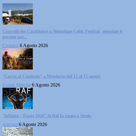
Controlli dei Carabinieri a Montelago Celtic Festival: segnalate 6
persone per...
Cronaca
6 Agosto 2026
“Caccia al Cinghiale” a Mondavio dal 12 al 15 agosto
Eventi Marche
6 Agosto 2026
“Infinito – Estate 2026” di Raf fa tappa a Sirolo
Ancona
6 Agosto 2026