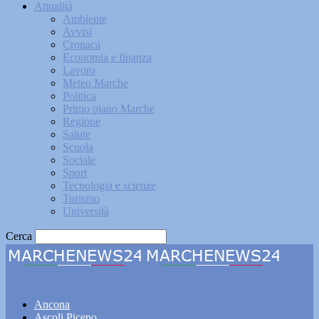
Attualità
Ambiente
Avvisi
Cronaca
Economia e finanza
Lavoro
Meteo Marche
Politica
Primo piano Marche
Regione
Salute
Scuola
Sociale
Sport
Tecnologia e scienze
Turismo
Università
Cerca
Marchenews24
Ancona
Ascoli Piceno