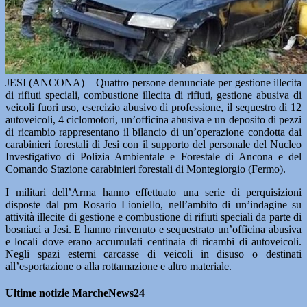
JESI (ANCONA) – Quattro persone denunciate per gestione illecita
di rifiuti speciali, combustione illecita di rifiuti, gestione abusiva di
veicoli fuori uso, esercizio abusivo di professione, il sequestro di 12
autoveicoli, 4 ciclomotori, un’officina abusiva e un deposito di pezzi
di ricambio rappresentano il bilancio di un’operazione condotta dai
carabinieri forestali di Jesi con il supporto del personale del Nucleo
Investigativo di Polizia Ambientale e Forestale di Ancona e del
Comando Stazione carabinieri forestali di Montegiorgio (Fermo).
I militari dell’Arma hanno effettuato una serie di perquisizioni
disposte dal pm Rosario Lioniello, nell’ambito di un’indagine su
attività illecite di gestione e combustione di rifiuti speciali da parte di
bosniaci a Jesi. E hanno rinvenuto e sequestrato un’officina abusiva
e locali dove erano accumulati centinaia di ricambi di autoveicoli.
Negli spazi esterni carcasse di veicoli in disuso o destinati
all’esportazione o alla rottamazione e altro materiale.
Ultime notizie MarcheNews24