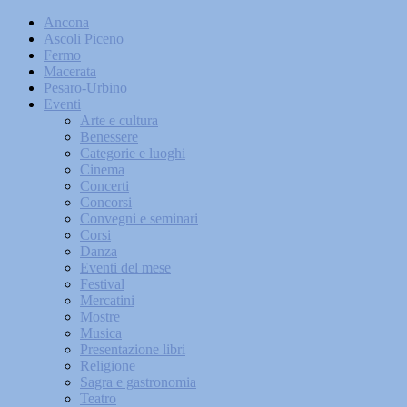
Ancona
Ascoli Piceno
Fermo
Macerata
Pesaro-Urbino
Eventi
Arte e cultura
Benessere
Categorie e luoghi
Cinema
Concerti
Concorsi
Convegni e seminari
Corsi
Danza
Eventi del mese
Festival
Mercatini
Mostre
Musica
Presentazione libri
Religione
Sagra e gastronomia
Teatro