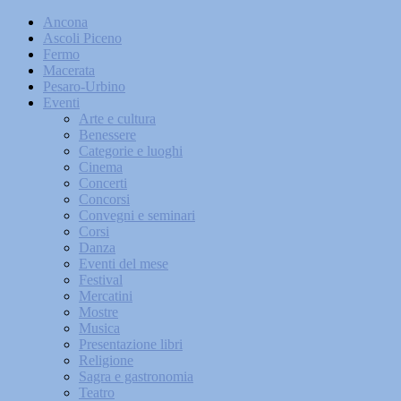
Ancona
Ascoli Piceno
Fermo
Macerata
Pesaro-Urbino
Eventi
Arte e cultura
Benessere
Categorie e luoghi
Cinema
Concerti
Concorsi
Convegni e seminari
Corsi
Danza
Eventi del mese
Festival
Mercatini
Mostre
Musica
Presentazione libri
Religione
Sagra e gastronomia
Teatro