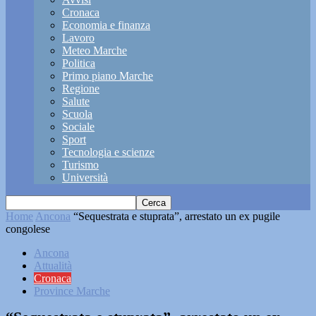
Cronaca
Economia e finanza
Lavoro
Meteo Marche
Politica
Primo piano Marche
Regione
Salute
Scuola
Sociale
Sport
Tecnologia e scienze
Turismo
Università
Home
Ancona
“Sequestrata e stuprata”, arrestato un ex pugile
congolese
Ancona
Attualità
Cronaca
Province Marche