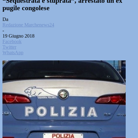
“Sequestrata e stuprata”, arrestato un ex
pugile congolese
Da
Redazione Marchenews24
-
19 Giugno 2018
Facebook
Twitter
WhatsApp