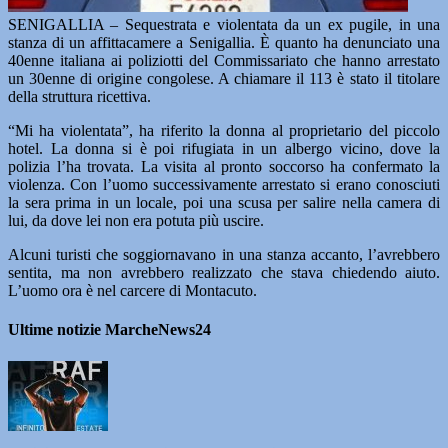
SENIGALLIA – Sequestrata e violentata da un ex pugile, in una
stanza di un affittacamere a Senigallia. È quanto ha denunciato una
40enne italiana ai poliziotti del Commissariato che hanno arrestato
un 30enne di origine congolese. A chiamare il 113 è stato il titolare
della struttura ricettiva.
“Mi ha violentata”, ha riferito la donna al proprietario del piccolo
hotel. La donna si è poi rifugiata in un albergo vicino, dove la
polizia l’ha trovata. La visita al pronto soccorso ha confermato la
violenza. Con l’uomo successivamente arrestato si erano conosciuti
la sera prima in un locale, poi una scusa per salire nella camera di
lui, da dove lei non era potuta più uscire.
Alcuni turisti che soggiornavano in una stanza accanto, l’avrebbero
sentita, ma non avrebbero realizzato che stava chiedendo aiuto.
L’uomo ora è nel carcere di Montacuto.
Ultime notizie MarcheNews24