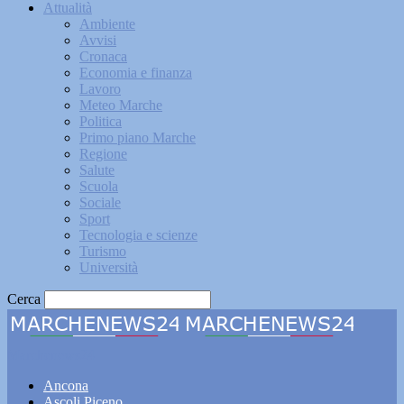
Attualità
Ambiente
Avvisi
Cronaca
Economia e finanza
Lavoro
Meteo Marche
Politica
Primo piano Marche
Regione
Salute
Scuola
Sociale
Sport
Tecnologia e scienze
Turismo
Università
Cerca
Marchenews24
Ancona
Ascoli Piceno