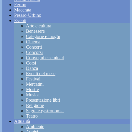
Fermo
Macerata
Pesaro-Urbino
Eventi
Arte e cultura
Benessere
Categorie e luoghi
Cinema
Concerti
Concorsi
Convegni e seminari
Corsi
Danza
Eventi del mese
Festival
Mercatini
Mostre
Musica
Presentazione libri
Religione
Sagra e gastronomia
Teatro
Attualità
Ambiente
Avvisi