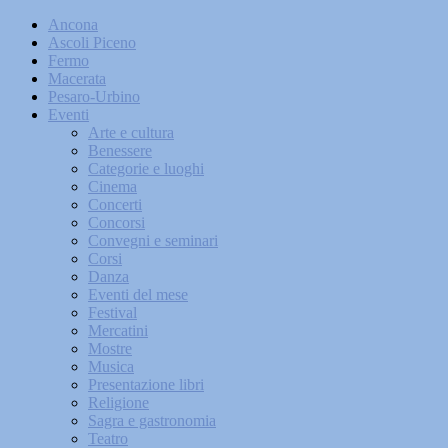
Ancona
Ascoli Piceno
Fermo
Macerata
Pesaro-Urbino
Eventi
Arte e cultura
Benessere
Categorie e luoghi
Cinema
Concerti
Concorsi
Convegni e seminari
Corsi
Danza
Eventi del mese
Festival
Mercatini
Mostre
Musica
Presentazione libri
Religione
Sagra e gastronomia
Teatro