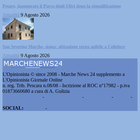
Pesaro, inaugurato il Parco degli Ulivi dopo la riqualificazione
Attualità
9 Agosto 2026
San Severino Marche, sisma: abitazione torna agibile a Colleluce
Attualità
9 Agosto 2026
L'Opinionista © since 2008 - Marche News 24 supplemento a
L'Opinionista Giornale Online
n. reg. Trib. Pescara n.08/08 - Iscrizione al ROC n°17982 - p.iva
01873660680 a cura di A. Gulizia
Pubblicità e contatti
-
Notizie del giorno
-
Informazioni
-
Privacy
-
Cookie
SOCIAL:
Facebook
-
X