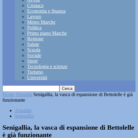
Cronaca
Economia e finanza
Lavoro
Meteo Marche
Politica
Primo piano Marche
Regione
Salute
Scuola
Sociale
Sport
Tecnologia e scienze
Turismo
Università
Home
Attualità
Senigallia, la vasca di espansione di Bettolelle è già
funzionante
Attualità
Senigallia
Senigallia, la vasca di espansione di Bettolelle
è già funzionante