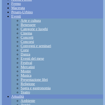
Fermo
Macerata
Pesaro-Urbino
Eventi
Arte e cultura
Benessere
Categorie e luoghi
Cinema
Concerti
Concorsi
Convegni e seminari
Corsi
Danza
Eventi del mese
Festival
Mercatini
Mostre
Musica
Presentazione libri
Religione
Sagra e gastronomia
Teatro
Attualità
Ambiente
Avvisi