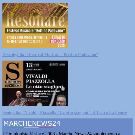
A Senigallia il Festival Musicale “Bettino Padovano”
Senigallia, “Vivaldi, Piazzolla / Le otto stagioni” al Teatro La Fenice
L'Opinionista © since 2008 - Marche News 24 supplemento a