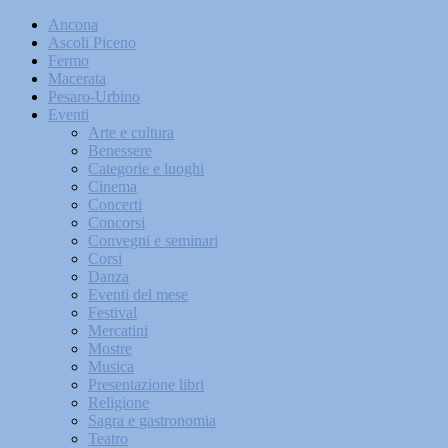
Ancona
Ascoli Piceno
Fermo
Macerata
Pesaro-Urbino
Eventi
Arte e cultura
Benessere
Categorie e luoghi
Cinema
Concerti
Concorsi
Convegni e seminari
Corsi
Danza
Eventi del mese
Festival
Mercatini
Mostre
Musica
Presentazione libri
Religione
Sagra e gastronomia
Teatro