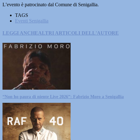
L’evento è patrocinato dal Comune di Senigallia.
TAGS
Eventi Senigallia
LEGGI ANCHE
ALTRI ARTICOLI DELL'AUTORE
“Non ho paura di niente Live 2026”: Fabrizio Moro a Senigallia