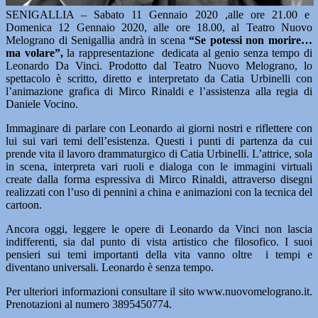
SENIGALLIA – Sabato 11 Gennaio 2020 ,alle ore 21.00 e
Domenica 12 Gennaio 2020, alle ore 18.00, al Teatro Nuovo
Melograno di Senigallia andrà in scena
“Se potessi non morire…
ma volare”,
la rappresentazione dedicata al genio senza tempo di
Leonardo Da Vinci. Prodotto dal Teatro Nuovo Melograno, lo
spettacolo è scritto, diretto e interpretato da Catia Urbinelli con
l’animazione grafica di Mirco Rinaldi e l’assistenza alla regia di
Daniele Vocino.
Immaginare di parlare con Leonardo ai giorni nostri e riflettere con
lui sui vari temi dell’esistenza. Questi i punti di partenza da cui
prende vita il lavoro drammaturgico di Catia Urbinelli. L’attrice, sola
in scena, interpreta vari ruoli e dialoga con le immagini virtuali
create dalla forma espressiva di Mirco Rinaldi, attraverso disegni
realizzati con l’uso di pennini a china e animazioni con la tecnica del
cartoon.
Ancora oggi, leggere le opere di Leonardo da Vinci non lascia
indifferenti, sia dal punto di vista artistico che filosofico. I suoi
pensieri sui temi importanti della vita vanno oltre i tempi e
diventano universali. Leonardo è senza tempo.
Per ulteriori informazioni consultare il sito www.nuovomelograno.it.
Prenotazioni al numero 3895450774.