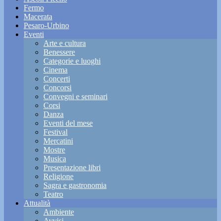
Fermo
Macerata
Pesaro-Urbino
Eventi
Arte e cultura
Benessere
Categorie e luoghi
Cinema
Concerti
Concorsi
Convegni e seminari
Corsi
Danza
Eventi del mese
Festival
Mercatini
Mostre
Musica
Presentazione libri
Religione
Sagra e gastronomia
Teatro
Attualità
Ambiente
Avvisi