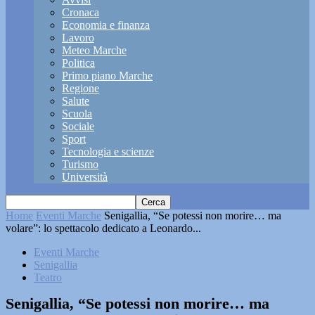
Cronaca
Economia e finanza
Lavoro
Meteo Marche
Politica
Primo piano Marche
Regione
Salute
Scuola
Sociale
Sport
Tecnologia e scienze
Turismo
Università
Home
Eventi Marche
Senigallia, “Se potessi non morire… ma
volare”: lo spettacolo dedicato a Leonardo...
Eventi Marche
Senigallia
Teatro
Senigallia, “Se potessi non morire… ma