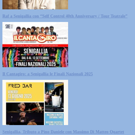
Raf a Senigallia con “Self Control 40th Anniversary / Tour Teatrale”
Il Cantagiro: a Senigallia le Finali Nazionali 2025
Senigallia, Tributo a Pino Daniele con Massimo Di Matteo Quartet