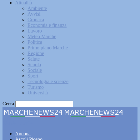
Attualità
Ambiente
Avvisi
Cronaca
Economia e finanza
Lavoro
Meteo Marche
Politica
Primo piano Marche
Regione
Salute
Scuola
Sociale
Sport
Tecnologia e scienze
Turismo
Università
Cerca
Marchenews24
Ancona
Ascoli Piceno