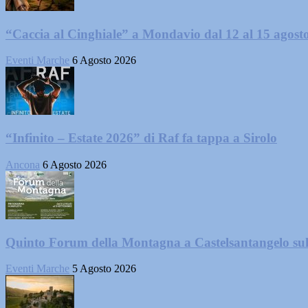
“Caccia al Cinghiale” a Mondavio dal 12 al 15 agost
Eventi Marche
6 Agosto 2026
“Infinito – Estate 2026” di Raf fa tappa a Sirolo
Ancona
6 Agosto 2026
Quinto Forum della Montagna a Castelsantangelo su
Eventi Marche
5 Agosto 2026