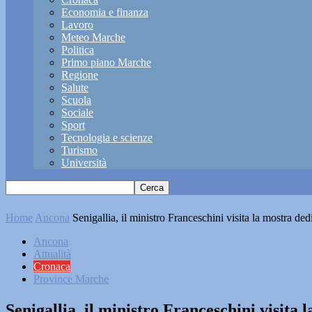
Economia e finanza
Lavoro
Meteo Marche
Politica
Primo piano Marche
Regione
Salute
Scuola
Sociale
Sport
Tecnologia e scienze
Turismo
Università
Home
Ancona
Senigallia, il ministro Franceschini visita la mostra de
Ancona
Attualità
Cronaca
Province Marche
Senigallia, il ministro Franceschini visita 