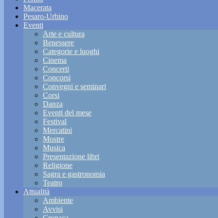
Macerata
Pesaro-Urbino
Eventi
Arte e cultura
Benessere
Categorie e luoghi
Cinema
Concerti
Concorsi
Convegni e seminari
Corsi
Danza
Eventi del mese
Festival
Mercatini
Mostre
Musica
Presentazione libri
Religione
Sagra e gastronomia
Teatro
Attualità
Ambiente
Avvisi
Cronaca