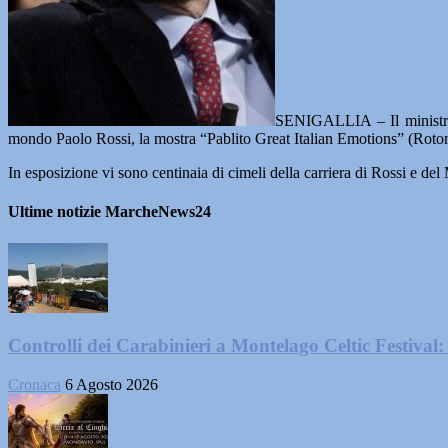
SENIGALLIA – Il ministro d
mondo Paolo Rossi, la mostra “Pablito Great Italian Emotions” (Roton
In esposizione vi sono centinaia di cimeli della carriera di Rossi e de
Ultime notizie MarcheNews24
Controlli dei Carabinieri a Montelago Celtic Festival: 
Cronaca
6 Agosto 2026