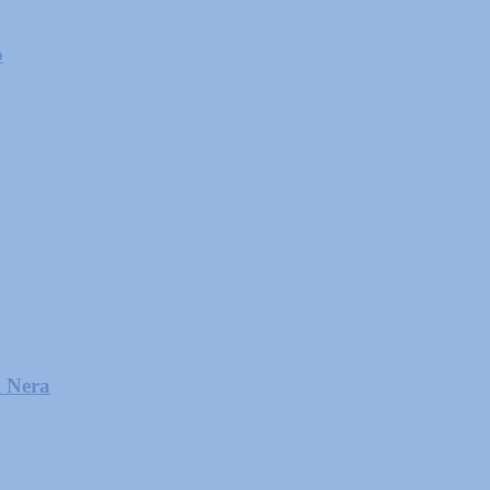
o
l Nera