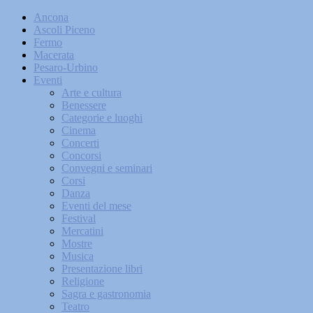
Ancona
Ascoli Piceno
Fermo
Macerata
Pesaro-Urbino
Eventi
Arte e cultura
Benessere
Categorie e luoghi
Cinema
Concerti
Concorsi
Convegni e seminari
Corsi
Danza
Eventi del mese
Festival
Mercatini
Mostre
Musica
Presentazione libri
Religione
Sagra e gastronomia
Teatro