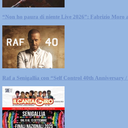
“Non ho paura di niente Live 2026”: Fabrizio Moro a
Raf a Senigallia con “Self Control 40th Anniversary /