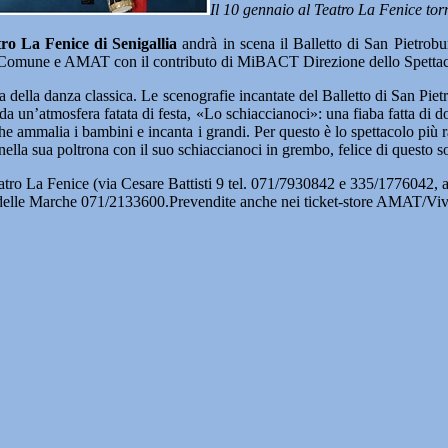
Il 10 gennaio al Teatro La Fenice tor
ro La Fenice di Senigallia
andrà in scena il Balletto di San Pietrobu
 da Comune e AMAT con il contributo di MiBACT Direzione dello Spetta
ria della danza classica. Le scenografie incantate del Balletto di San Pie
a da un’atmosfera fatata di festa, «Lo schiaccianoci»: una fiaba fatta di d
o che ammalia i bambini e incanta i grandi. Per questo è lo spettacolo più
à nella sua poltrona con il suo schiaccianoci in grembo, felice di questo 
 Teatro La Fenice (via Cesare Battisti 9 tel. 071/7930842 e 335/1776042,
delle Marche 071/2133600.Prevendite anche nei ticket-store AMAT/VivaT