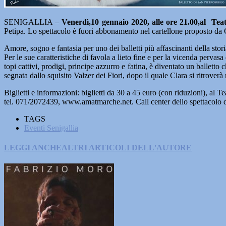
SENIGALLIA –
Venerdì,10 gennaio 2020, alle ore 21.00,al Teat
Petipa. Lo spettacolo è fuori abbonamento nel cartellone proposto
Amore, sogno e fantasia per uno dei balletti più affascinanti della sto
Per le sue caratteristiche di favola a lieto fine e per la vicenda pervas
topi cattivi, prodigi, principe azzurro e fatina, è diventato un ballett
segnata dallo squisito Valzer dei Fiori, dopo il quale Clara si ritrover
Biglietti e informazioni: biglietti da 30 a 45 euro (con riduzioni), al
tel. 071/2072439, www.amatmarche.net. Call center dello spettacolo 
TAGS
Eventi Senigallia
LEGGI ANCHE
ALTRI ARTICOLI DELL'AUTORE