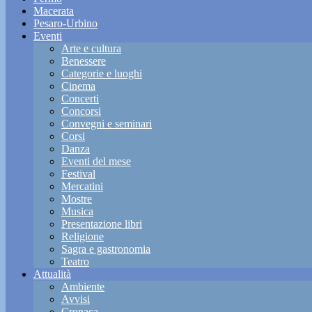
Macerata
Pesaro-Urbino
Eventi
Arte e cultura
Benessere
Categorie e luoghi
Cinema
Concerti
Concorsi
Convegni e seminari
Corsi
Danza
Eventi del mese
Festival
Mercatini
Mostre
Musica
Presentazione libri
Religione
Sagra e gastronomia
Teatro
Attualità
Ambiente
Avvisi
Cronaca