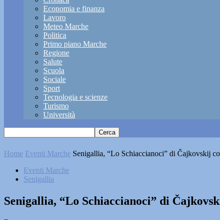
Economia e finanza
Lavoro
Meteo Marche
Politica
Primo piano Marche
Regione
Salute
Scuola
Sociale
Sport
Tecnologia e scienze
Turismo
Università
Home
Eventi Marche
Senigallia, “Lo Schiaccianoci” di Čajkovskij co
Eventi Marche
Senigallia
Senigallia, “Lo Schiaccianoci” di Čajkovski