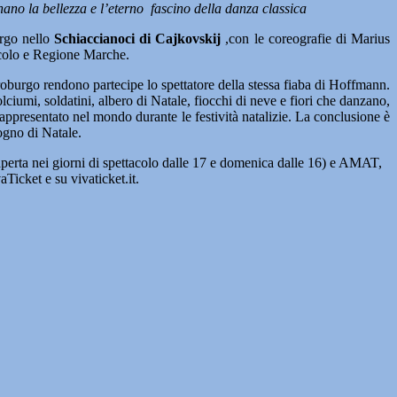
nano la bellezza e l’eterno fascino della danza classica
rgo nello
Schiaccianoci di Cajkovskij
,con le coreografie di Marius
colo e Regione Marche.
troburgo rendono partecipe lo spettatore della stessa fiaba di Hoffmann.
olciumi, soldatini, albero di Natale, fiocchi di neve e fiori che danzano,
 rappresentato nel mondo durante le festività natalizie. La conclusione è
sogno di Natale.
 aperta nei giorni di spettacolo dalle 17 e domenica dalle 16) e AMAT,
icket e su vivaticket.it.