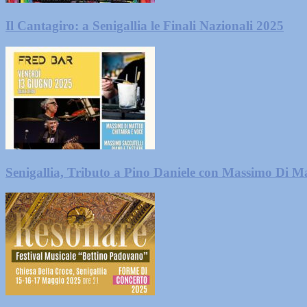
Il Cantagiro: a Senigallia le Finali Nazionali 2025
Senigallia, Tributo a Pino Daniele con Massimo Di M