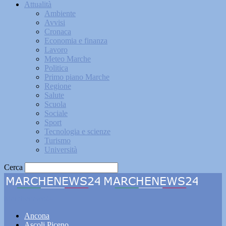
Attualità
Ambiente
Avvisi
Cronaca
Economia e finanza
Lavoro
Meteo Marche
Politica
Primo piano Marche
Regione
Salute
Scuola
Sociale
Sport
Tecnologia e scienze
Turismo
Università
Cerca
Marchenews24
Ancona
Ascoli Piceno