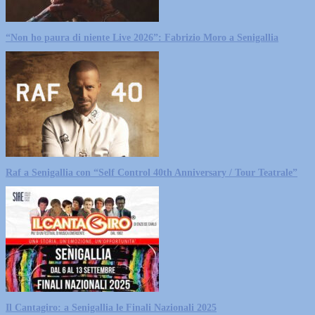
“Non ho paura di niente Live 2026”: Fabrizio Moro a Senigallia
Raf a Senigallia con “Self Control 40th Anniversary / Tour Teatrale”
Il Cantagiro: a Senigallia le Finali Nazionali 2025