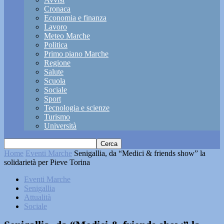
Cronaca
Economia e finanza
Lavoro
Meteo Marche
Politica
Primo piano Marche
Regione
Salute
Scuola
Sociale
Sport
Tecnologia e scienze
Turismo
Università
Home
Eventi Marche
Senigallia, da “Medici & friends show” la
solidarietà per Pieve Torina
Eventi Marche
Senigallia
Attualità
Sociale