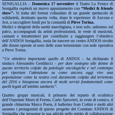
SENIGALLIA –
Domenica 17 novembre
il Teatro La Fenice di
Senigallia ospiterà un nuovo appuntamento con
“Medici & friends
show”.
Si tratta del format collaudato di un grande spettacolo di
solidarietà, destinato questa volta, dopo le esperienze di Ancona e
Jesi, a raccogliere fondi per la comunità di
Pieve Torina.
Medici e dirigenti della sanità marchigiana, e non solo, saliranno sul
palco, accompagnati da artisti professionisti, in veste di musicisti,
cantanti e intrattenitori per contribuire a raggiungere l’obiettivo
dell’ANDOS Senigallia, ossia far nascere un centro ANDOS rivolto
alle donne operate al seno delle zone terremotate con sede operativa
a Pieve Torina.
“Un obiettivo importante quello di ANDOS
– ha dichiarato il
sindaco Alessandro Gentilucci –
per dare sostegno alle donne di
questo territorio colpite da patologie oncologiche e nel contempo
per riportare l’attenzione su come ancora oggi vive una
popolazione come la nostra così duramente colpita dal terremoto
del 2016 e bisognosa ancora di molti servizi fondamentali come
quelli legati all’ambito sanitario”.
Quattro gruppi musicali, il primario del reparto di oculistica
dell’Ospedale Murri di Fermo, Carlo Sprovieri, in veste di comico, il
grande chitarrista Marco Poeta, il ballerino Ivan Cottini e molti altri
saranno i protagonisti di questo progetto del Comitato ANDOS di
Senigallia che prosegue la sua attività nello spirito di collaborazione