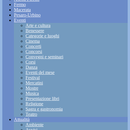
Fermo
Macerata
Pesaro-Urbino
Eventi
Arte e cultura
Benessere
Categorie e luoghi
Cinema
Concerti
Concorsi
Convegni e seminari
Corsi
Danza
Eventi del mese
Festival
Mercatini
Mostre
Musica
Presentazione libri
Religione
Sagra e gastronomia
Teatro
Attualità
Ambiente
Avvisi