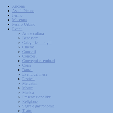
Ancona
Ascoli Piceno
Fermo
Macerata
Pesaro-Urbino
Eventi
Arte e cultura
Benessere
Categorie e luoghi
Cinema
Concerti
Concorsi
Convegni e seminari
Corsi
Danza
Eventi del mese
Festival
Mercatini
Mostre
Musica
Presentazione libri
Religione
Sagra e gastronomia
Teatro