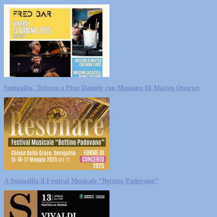
Senigallia, Tributo a Pino Daniele con Massimo Di Matteo Quartet
A Senigallia il Festival Musicale “Bettino Padovano”