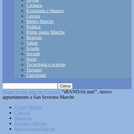
Cronaca
Economia e finanza
Lavoro
Meteo Marche
Politica
Primo piano Marche
Regione
Salute
Scuola
Sociale
Sport
Tecnologia e scienze
Turismo
Università
Home
Eventi Marche
Concerti
“sBANDAti mai!”, nuovo
appuntamento a San Severino Marche
Eventi Marche
Concerti
Macerata
Province Marche
San Severino Marche