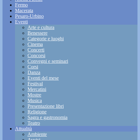
Fermo
Macerata
Pesaro-Urbino
Eventi
Arte e cultura
Benessere
Categorie e luoghi
Cinema
Concerti
Concorsi
Convegni e seminari
Corsi
Danza
Eventi del mese
Festival
Mercatini
Mostre
Musica
Presentazione libri
Religione
Sagra e gastronomia
Teatro
Attualità
Ambiente
Avvisi