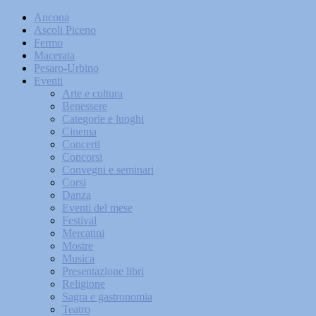
Ancona
Ascoli Piceno
Fermo
Macerata
Pesaro-Urbino
Eventi
Arte e cultura
Benessere
Categorie e luoghi
Cinema
Concerti
Concorsi
Convegni e seminari
Corsi
Danza
Eventi del mese
Festival
Mercatini
Mostre
Musica
Presentazione libri
Religione
Sagra e gastronomia
Teatro