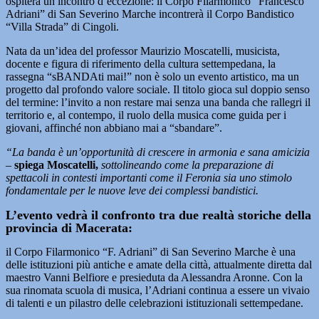
ospiterà un incontro d’eccezione: il Corpo Filarmonico “Francesco
Adriani” di San Severino Marche incontrerà il Corpo Bandistico
“Villa Strada” di Cingoli.
Nata da un’idea del professor Maurizio Moscatelli, musicista,
docente e figura di riferimento della cultura settempedana, la
rassegna “sBANDAti mai!” non è solo un evento artistico, ma un
progetto dal profondo valore sociale. Il titolo gioca sul doppio senso
del termine: l’invito a non restare mai senza una banda che rallegri il
territorio e, al contempo, il ruolo della musica come guida per i
giovani, affinché non abbiano mai a “sbandare”.
“La banda è un’opportunità di crescere in armonia e sana amicizia
–
spiega Moscatelli,
sottolineando come la preparazione di
spettacoli in contesti importanti come il Feronia sia uno stimolo
fondamentale per le nuove leve dei complessi bandistici.
L’evento vedrà il confronto tra due realtà storiche della
provincia di Macerata:
il Corpo Filarmonico “F. Adriani” di San Severino Marche è una
delle istituzioni più antiche e amate della città, attualmente diretta dal
maestro Vanni Belfiore e presieduta da Alessandra Aronne. Con la
sua rinomata scuola di musica, l’Adriani continua a essere un vivaio
di talenti e un pilastro delle celebrazioni istituzionali settempedane.