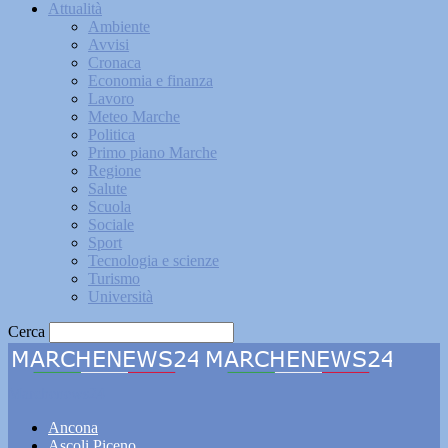
Attualità
Ambiente
Avvisi
Cronaca
Economia e finanza
Lavoro
Meteo Marche
Politica
Primo piano Marche
Regione
Salute
Scuola
Sociale
Sport
Tecnologia e scienze
Turismo
Università
Cerca
Marchenews24
Ancona
Ascoli Piceno