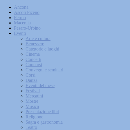
Ancona
Ascoli Piceno
Fermo
Macerata
Pesaro-Urbino
Eventi
Arte e cultura
Benessere
Categorie e luoghi
Cinema
Concerti
Concorsi
Convegni e seminari
Corsi
Danza
Eventi del mese
Festival
Mercatini
Mostre
Musica
Presentazione libri
Religione
Sagra e gastronomia
Teatro