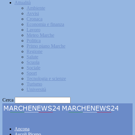
Attualità
Ambiente
Avvisi
Cronaca
Economia e finanza
Lavoro
Meteo Marche
Politica
Primo piano Marche
Regione
Salute
Scuola
Sociale
Sport
Tecnologia e scienze
Turismo
Università
Cerca
Marchenews24
Ancona
Ascoli Piceno