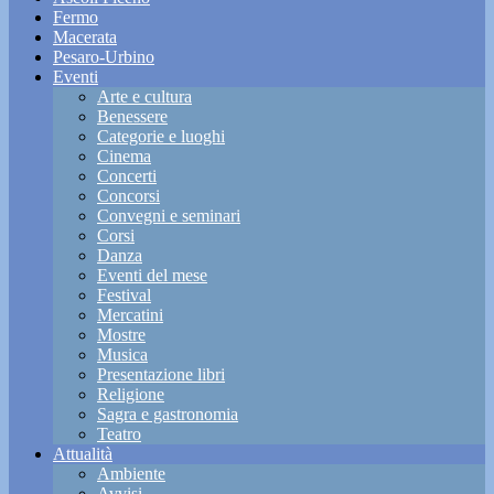
Fermo
Macerata
Pesaro-Urbino
Eventi
Arte e cultura
Benessere
Categorie e luoghi
Cinema
Concerti
Concorsi
Convegni e seminari
Corsi
Danza
Eventi del mese
Festival
Mercatini
Mostre
Musica
Presentazione libri
Religione
Sagra e gastronomia
Teatro
Attualità
Ambiente
Avvisi