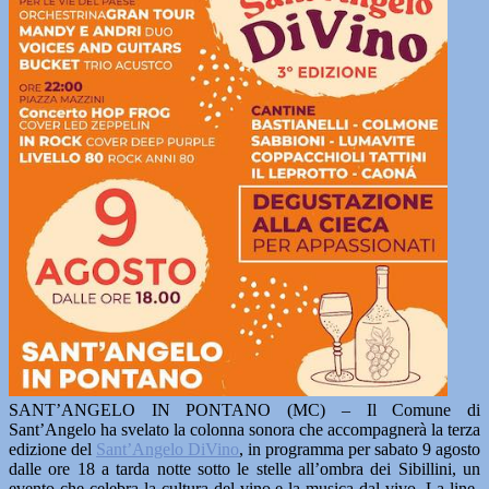
SANT’ANGELO IN PONTANO (MC) – Il Comune di
Sant’Angelo ha svelato la colonna sonora che accompagnerà la terza
edizione del
Sant’Angelo DiVino
, in programma per sabato 9 agosto
dalle ore 18 a tarda notte sotto le stelle all’ombra dei Sibillini, un
evento che celebra la cultura del vino e la musica dal vivo. La line-