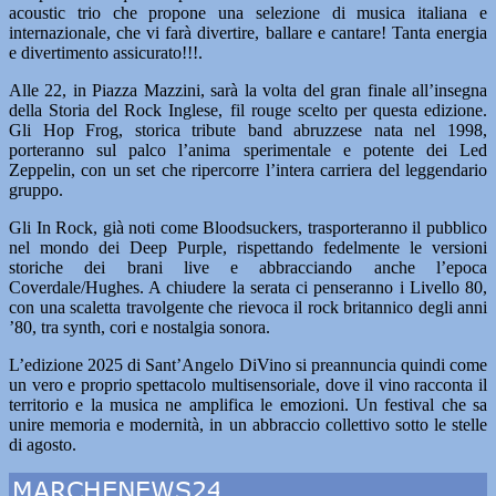
acoustic trio che propone una selezione di musica italiana e
internazionale, che vi farà divertire, ballare e cantare! Tanta energia
e divertimento assicurato!!!.
Alle 22, in Piazza Mazzini, sarà la volta del gran finale all’insegna
della Storia del Rock Inglese, fil rouge scelto per questa edizione.
Gli Hop Frog, storica tribute band abruzzese nata nel 1998,
porteranno sul palco l’anima sperimentale e potente dei Led
Zeppelin, con un set che ripercorre l’intera carriera del leggendario
gruppo.
Gli In Rock, già noti come Bloodsuckers, trasporteranno il pubblico
nel mondo dei Deep Purple, rispettando fedelmente le versioni
storiche dei brani live e abbracciando anche l’epoca
Coverdale/Hughes. A chiudere la serata ci penseranno i Livello 80,
con una scaletta travolgente che rievoca il rock britannico degli anni
’80, tra synth, cori e nostalgia sonora.
L’edizione 2025 di Sant’Angelo DiVino si preannuncia quindi come
un vero e proprio spettacolo multisensoriale, dove il vino racconta il
territorio e la musica ne amplifica le emozioni. Un festival che sa
unire memoria e modernità, in un abbraccio collettivo sotto le stelle
di agosto.