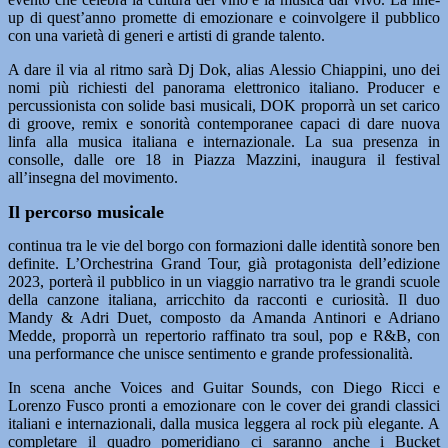
up di quest’anno promette di emozionare e coinvolgere il pubblico
con una varietà di generi e artisti di grande talento.
A dare il via al ritmo sarà Dj Dok, alias Alessio Chiappini, uno dei
nomi più richiesti del panorama elettronico italiano. Producer e
percussionista con solide basi musicali, DOK proporrà un set carico
di groove, remix e sonorità contemporanee capaci di dare nuova
linfa alla musica italiana e internazionale. La sua presenza in
consolle, dalle ore 18 in Piazza Mazzini, inaugura il festival
all’insegna del movimento.
Il percorso musicale
continua tra le vie del borgo con formazioni dalle identità sonore ben
definite. L’Orchestrina Grand Tour, già protagonista dell’edizione
2023, porterà il pubblico in un viaggio narrativo tra le grandi scuole
della canzone italiana, arricchito da racconti e curiosità. Il duo
Mandy & Adri Duet, composto da Amanda Antinori e Adriano
Medde, proporrà un repertorio raffinato tra soul, pop e R&B, con
una performance che unisce sentimento e grande professionalità.
In scena anche Voices and Guitar Sounds, con Diego Ricci e
Lorenzo Fusco pronti a emozionare con le cover dei grandi classici
italiani e internazionali, dalla musica leggera al rock più elegante. A
completare il quadro pomeridiano ci saranno anche i Bucket