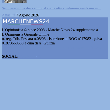
San Severino, a dieci anni dal sisma otto condomini rientrano in...
Attualità
7 Agosto 2026
L'Opinionista © since 2008 - Marche News 24 supplemento a
L'Opinionista Giornale Online
n. reg. Trib. Pescara n.08/08 - Iscrizione al ROC n°17982 - p.iva
01873660680 a cura di A. Gulizia
Pubblicità e contatti
-
Notizie del giorno
-
Informazioni
-
Privacy
-
Cookie
SOCIAL:
Facebook
-
X