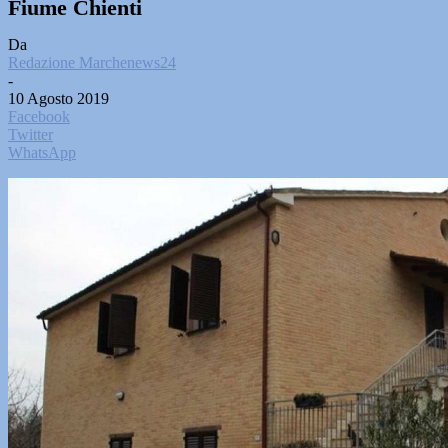
Fiume Chienti
Da
Redazione Marchenews24
-
10 Agosto 2019
Facebook
Twitter
WhatsApp