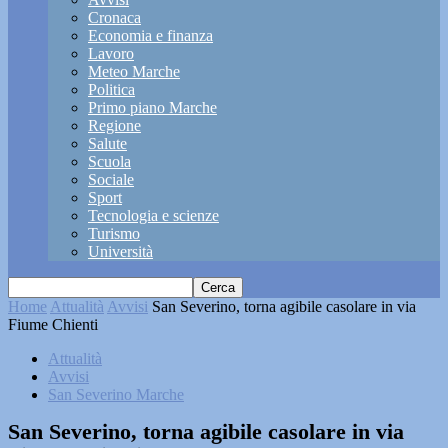
Cronaca
Economia e finanza
Lavoro
Meteo Marche
Politica
Primo piano Marche
Regione
Salute
Scuola
Sociale
Sport
Tecnologia e scienze
Turismo
Università
Home
Attualità
Avvisi
San Severino, torna agibile casolare in via
Fiume Chienti
Attualità
Avvisi
San Severino Marche
San Severino, torna agibile casolare in via