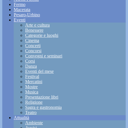
Fermo
Macerata
Pesaro-Urbino
Eventi
Arte e cultura
Benessere
Categorie e luoghi
Cinema
Concerti
Concorsi
Convegni e seminari
Corsi
Danza
Eventi del mese
Festival
Mercatini
Mostre
Musica
Presentazione libri
Religione
Sagra e gastronomia
Teatro
Attualità
Ambiente
Avvisi