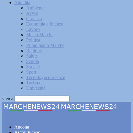
Attualità
Ambiente
Avvisi
Cronaca
Economia e finanza
Lavoro
Meteo Marche
Politica
Primo piano Marche
Regione
Salute
Scuola
Sociale
Sport
Tecnologia e scienze
Turismo
Università
Cerca
Marchenews24
Ancona
Ascoli Piceno