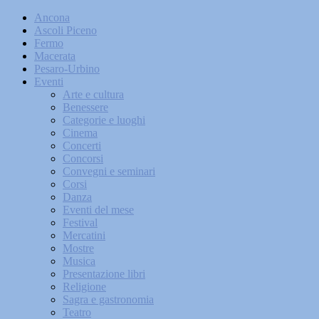
Ancona
Ascoli Piceno
Fermo
Macerata
Pesaro-Urbino
Eventi
Arte e cultura
Benessere
Categorie e luoghi
Cinema
Concerti
Concorsi
Convegni e seminari
Corsi
Danza
Eventi del mese
Festival
Mercatini
Mostre
Musica
Presentazione libri
Religione
Sagra e gastronomia
Teatro