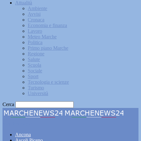
Attualità
Ambiente
Avvisi
Cronaca
Economia e finanza
Lavoro
Meteo Marche
Politica
Primo piano Marche
Regione
Salute
Scuola
Sociale
Sport
Tecnologia e scienze
Turismo
Università
Cerca
Marchenews24
Ancona
Ascoli Piceno