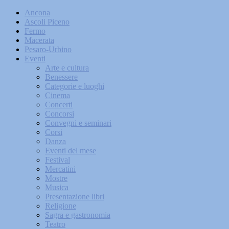
Ancona
Ascoli Piceno
Fermo
Macerata
Pesaro-Urbino
Eventi
Arte e cultura
Benessere
Categorie e luoghi
Cinema
Concerti
Concorsi
Convegni e seminari
Corsi
Danza
Eventi del mese
Festival
Mercatini
Mostre
Musica
Presentazione libri
Religione
Sagra e gastronomia
Teatro