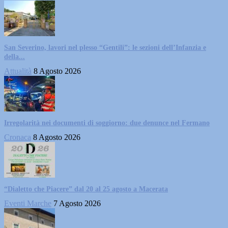
San Severino, lavori nel plesso “Gentili”: le sezioni dell’Infanzia e
della...
Attualità
8 Agosto 2026
Irregolarità nei documenti di soggiorno: due denunce nel Fermano
Cronaca
8 Agosto 2026
“Dialetto che Piacere” dal 20 al 25 agosto a Macerata
Eventi Marche
7 Agosto 2026