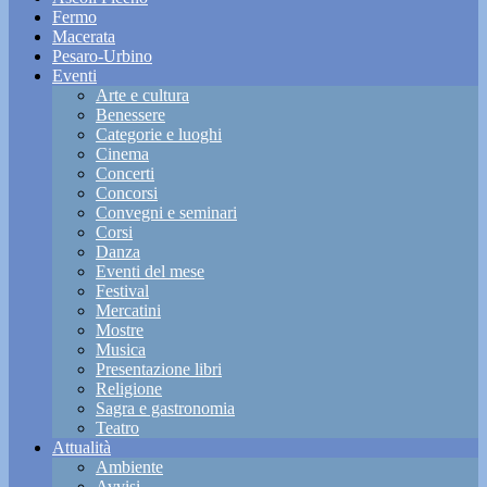
Fermo
Macerata
Pesaro-Urbino
Eventi
Arte e cultura
Benessere
Categorie e luoghi
Cinema
Concerti
Concorsi
Convegni e seminari
Corsi
Danza
Eventi del mese
Festival
Mercatini
Mostre
Musica
Presentazione libri
Religione
Sagra e gastronomia
Teatro
Attualità
Ambiente
Avvisi