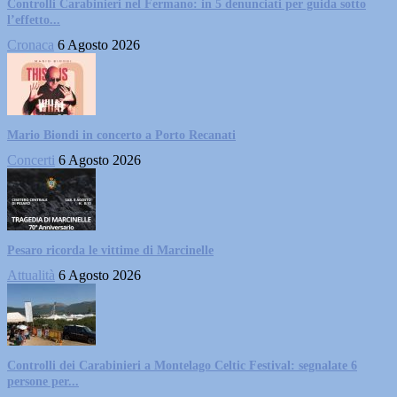
Controlli Carabinieri nel Fermano: in 5 denunciati per guida sotto
l’effetto...
Cronaca
6 Agosto 2026
Mario Biondi in concerto a Porto Recanati
Concerti
6 Agosto 2026
Pesaro ricorda le vittime di Marcinelle
Attualità
6 Agosto 2026
Controlli dei Carabinieri a Montelago Celtic Festival: segnalate 6
persone per...