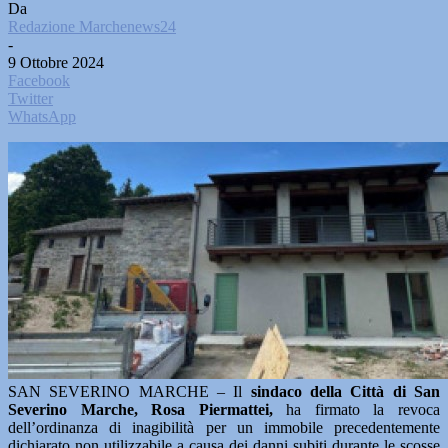
Da
Redazione Marchenews24
-
9 Ottobre 2024
Facebook
Twitter
WhatsApp
SAN SEVERINO MARCHE – Il
sindaco della Città di San
Severino Marche, Rosa Piermattei,
ha firmato la revoca
dell’ordinanza di inagibilità per un immobile precedentemente
dichiarato non utilizzabile a causa dei danni subiti durante le scosse