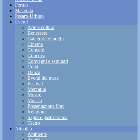
Fermo
Macerata
Pesaro-Urbino
Eventi
Arte e cultura
Benessere
Categorie e luoghi
Cinema
Concerti
Concorsi
Convegni e seminari
Corsi
Danza
Eventi del mese
Festival
Mercatini
Mostre
Musica
Presentazione libri
Religione
Sagra e gastronomia
Teatro
Attualità
Ambiente
Avvisi