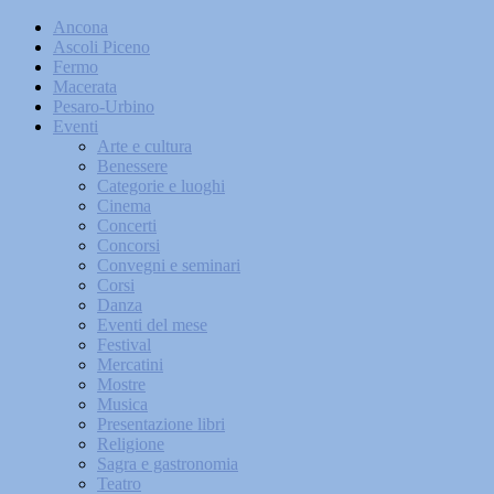
Ancona
Ascoli Piceno
Fermo
Macerata
Pesaro-Urbino
Eventi
Arte e cultura
Benessere
Categorie e luoghi
Cinema
Concerti
Concorsi
Convegni e seminari
Corsi
Danza
Eventi del mese
Festival
Mercatini
Mostre
Musica
Presentazione libri
Religione
Sagra e gastronomia
Teatro