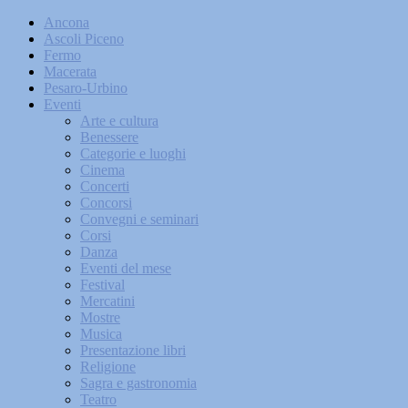
Ancona
Ascoli Piceno
Fermo
Macerata
Pesaro-Urbino
Eventi
Arte e cultura
Benessere
Categorie e luoghi
Cinema
Concerti
Concorsi
Convegni e seminari
Corsi
Danza
Eventi del mese
Festival
Mercatini
Mostre
Musica
Presentazione libri
Religione
Sagra e gastronomia
Teatro