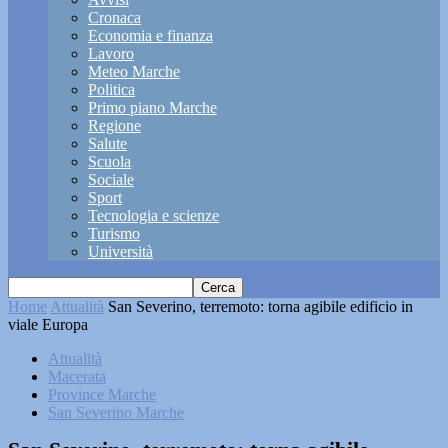
Cronaca
Economia e finanza
Lavoro
Meteo Marche
Politica
Primo piano Marche
Regione
Salute
Scuola
Sociale
Sport
Tecnologia e scienze
Turismo
Università
Home
Attualità
San Severino, terremoto: torna agibile edificio in
viale Europa
Attualità
Macerata
Province Marche
San Severino Marche