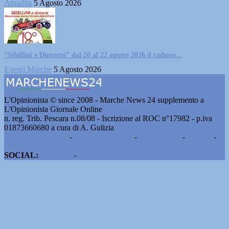
Attualità
5 Agosto 2026
“Sibillini e Dintorni” dal 20 al 22 agosto 2026 il raduno...
Eventi Marche
5 Agosto 2026
L'Opinionista © since 2008 - Marche News 24 supplemento a
L'Opinionista Giornale Online
n. reg. Trib. Pescara n.08/08 - Iscrizione al ROC n°17982 - p.iva
01873660680 a cura di A. Gulizia
Pubblicità e contatti
-
Notizie del giorno
-
Informazioni
-
Privacy
-
Cookie
SOCIAL:
Facebook
-
X