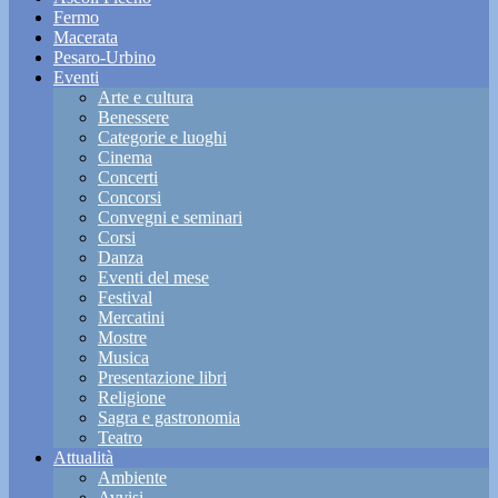
Fermo
Macerata
Pesaro-Urbino
Eventi
Arte e cultura
Benessere
Categorie e luoghi
Cinema
Concerti
Concorsi
Convegni e seminari
Corsi
Danza
Eventi del mese
Festival
Mercatini
Mostre
Musica
Presentazione libri
Religione
Sagra e gastronomia
Teatro
Attualità
Ambiente
Avvisi