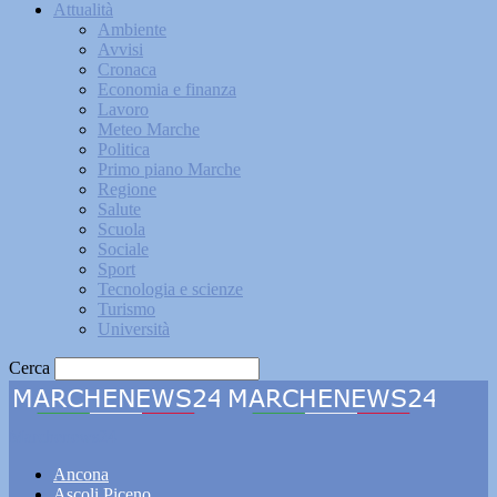
Attualità
Ambiente
Avvisi
Cronaca
Economia e finanza
Lavoro
Meteo Marche
Politica
Primo piano Marche
Regione
Salute
Scuola
Sociale
Sport
Tecnologia e scienze
Turismo
Università
Cerca
Marchenews24
Ancona
Ascoli Piceno