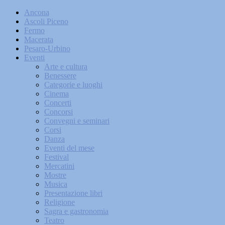
Ancona
Ascoli Piceno
Fermo
Macerata
Pesaro-Urbino
Eventi
Arte e cultura
Benessere
Categorie e luoghi
Cinema
Concerti
Concorsi
Convegni e seminari
Corsi
Danza
Eventi del mese
Festival
Mercatini
Mostre
Musica
Presentazione libri
Religione
Sagra e gastronomia
Teatro