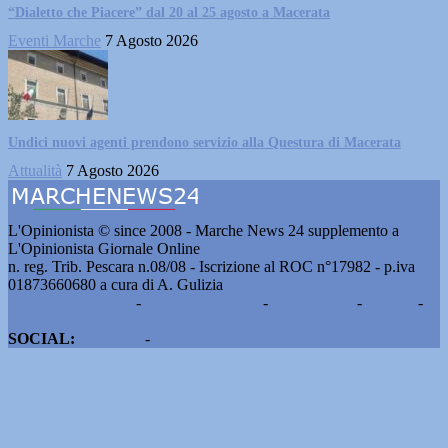
“Dialetto che Piacere” dal 20 al 25 agosto a Macerata
Eventi Marche
7 Agosto 2026
Undici nuovi agenti prendono servizio alla Questura di Macerata
Attualità
7 Agosto 2026
L'Opinionista © since 2008 - Marche News 24 supplemento a
L'Opinionista Giornale Online
n. reg. Trib. Pescara n.08/08 - Iscrizione al ROC n°17982 - p.iva
01873660680 a cura di A. Gulizia
Pubblicità e contatti
-
Notizie del giorno
-
Informazioni
-
Privacy
-
Cookie
SOCIAL:
Facebook
-
X