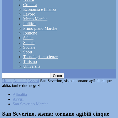
Cronaca
Economia e finanza
Lavoro
Meteo Marche
Politica
Primo piano Marche
Regione
Salute
Scuola
Sociale
Sport
Tecnologia e scienze
Turismo
Università
Home
Attualità
Avvisi
San Severino, sisma: tornano agibili cinque
abitazioni e due negozi
Attualità
Avvisi
San Severino Marche
San Severino, sisma: tornano agibili cinque