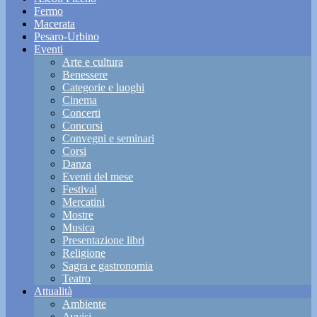
Fermo
Macerata
Pesaro-Urbino
Eventi
Arte e cultura
Benessere
Categorie e luoghi
Cinema
Concerti
Concorsi
Convegni e seminari
Corsi
Danza
Eventi del mese
Festival
Mercatini
Mostre
Musica
Presentazione libri
Religione
Sagra e gastronomia
Teatro
Attualità
Ambiente
Avvisi