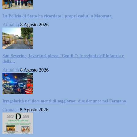
La Polizia di Stato ha ricordato i propri caduti a Macerata
Attualità
8 Agosto 2026
San Severino, lavori nel plesso “Gentili”: le sezioni dell’Infanzia e
della...
Attualità
8 Agosto 2026
Irregolarità nei documenti di soggiorno: due denunce nel Fermano
Cronaca
8 Agosto 2026