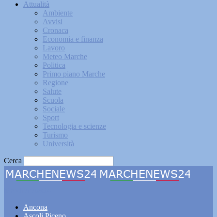
Attualità
Ambiente
Avvisi
Cronaca
Economia e finanza
Lavoro
Meteo Marche
Politica
Primo piano Marche
Regione
Salute
Scuola
Sociale
Sport
Tecnologia e scienze
Turismo
Università
Cerca
Marchenews24
Ancona
Ascoli Piceno