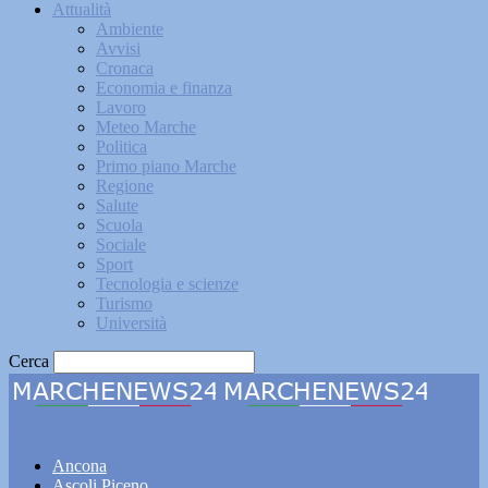
Attualità
Ambiente
Avvisi
Cronaca
Economia e finanza
Lavoro
Meteo Marche
Politica
Primo piano Marche
Regione
Salute
Scuola
Sociale
Sport
Tecnologia e scienze
Turismo
Università
Cerca
Marchenews24
Ancona
Ascoli Piceno