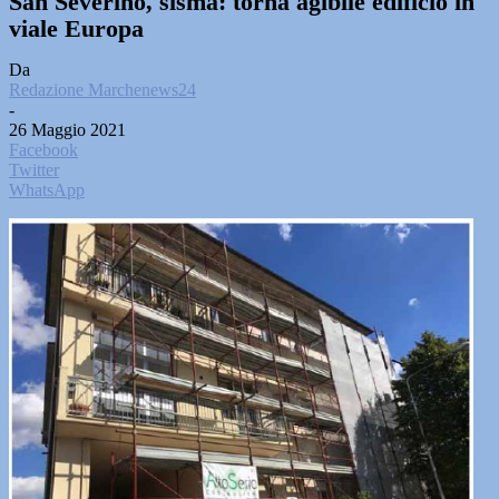
San Severino, sisma: torna agibile edificio in
viale Europa
Da
Redazione Marchenews24
-
26 Maggio 2021
Facebook
Twitter
WhatsApp