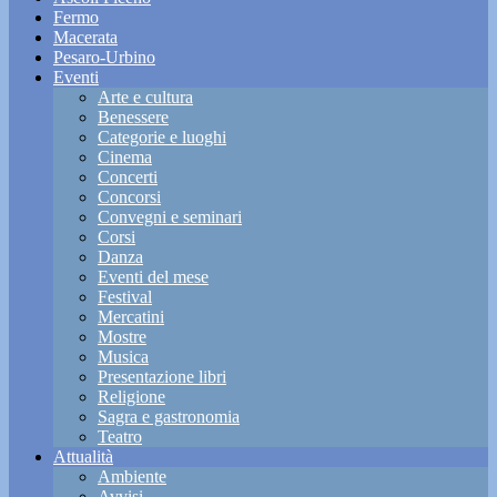
Fermo
Macerata
Pesaro-Urbino
Eventi
Arte e cultura
Benessere
Categorie e luoghi
Cinema
Concerti
Concorsi
Convegni e seminari
Corsi
Danza
Eventi del mese
Festival
Mercatini
Mostre
Musica
Presentazione libri
Religione
Sagra e gastronomia
Teatro
Attualità
Ambiente
Avvisi