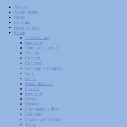
Ancona
Ascoli Piceno
Fermo
Macerata
Pesaro-Urbino
Eventi
Arte e cultura
Benessere
Categorie e luoghi
Cinema
Concerti
Concorsi
Convegni e seminari
Corsi
Danza
Eventi del mese
Festival
Mercatini
Mostre
Musica
Presentazione libri
Religione
Sagra e gastronomia
Teatro