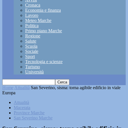
Cronaca
Economia e finanza
Lavoro
Meteo Marche
Politica
Primo piano Marche
Regione
Salute
Scuola
Sociale
Sport
Tecnologia e scienze
Turismo
Università
Home
Attualità
San Severino, sisma: torna agibile edificio in viale
Europa
Attualità
Macerata
Province Marche
San Severino Marche