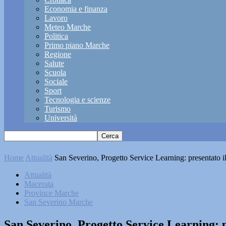
Economia e finanza
Lavoro
Meteo Marche
Politica
Primo piano Marche
Regione
Salute
Scuola
Sociale
Sport
Tecnologia e scienze
Turismo
Università
Home
Attualità
San Severino, Progetto Service Learning: presentato il
Attualità
Macerata
Province Marche
San Severino Marche
San Severino, Progetto Service Learning: pr