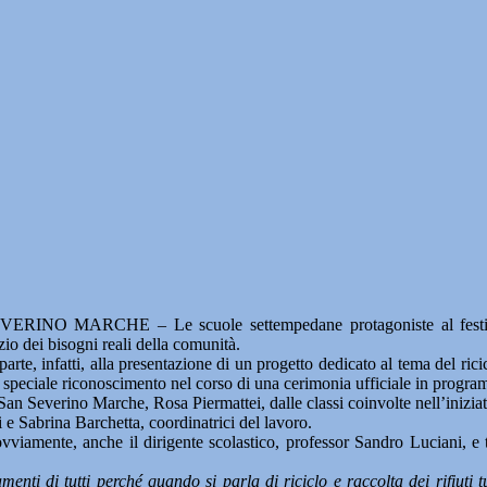
RINO MARCHE – Le scuole settempedane protagoniste al festival
zio dei bisogni reali della comunità.
te, infatti, alla presentazione di un progetto dedicato al tema del riciclo
no speciale riconoscimento nel corso di una cerimonia ufficiale in prog
 San Severino Marche, Rosa Piermattei, dalle classi coinvolte nell’inizia
e Sabrina Barchetta, coordinatrici del lavoro.
ovviamente, anche il dirigente scolastico, professor Sandro Luciani, e 
enti di tutti perché quando si parla di riciclo e raccolta dei rifiut