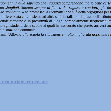
 argomenti in aula sapendo che i ragazzi comprendono molto bene certe
no sbagliati. Saremo sempre al fianco dei ragazzi e con loro, già d
uto stoppare” –
ha promesso la Piermattei che si è detta orgogliosa per i 
differenziata che, insieme ad altri, sarà installato nei pressi dell’Istit
 scuole cittadine o in prossimità di luoghi particolarmente frequentati.
“
o agli studenti delle scuole ai quali ha assicurato che presto arriverà a
mministrazione comunale.
iani:
“Attorno alla scuola la situazione è molto migliorata dopo una r
: denunciate tre persone