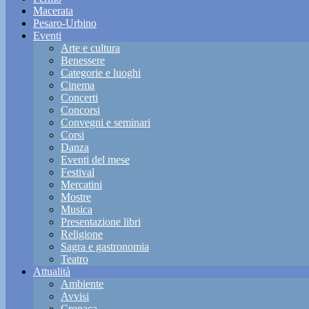
Macerata
Pesaro-Urbino
Eventi
Arte e cultura
Benessere
Categorie e luoghi
Cinema
Concerti
Concorsi
Convegni e seminari
Corsi
Danza
Eventi del mese
Festival
Mercatini
Mostre
Musica
Presentazione libri
Religione
Sagra e gastronomia
Teatro
Attualità
Ambiente
Avvisi
Cronaca