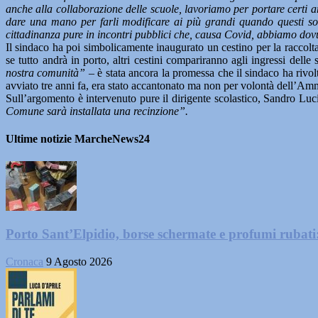
anche alla collaborazione delle scuole, lavoriamo per portare certi
dare una mano per farli modificare ai più grandi quando questi so
cittadinanza pure in incontri pubblici che, causa Covid, abbiamo dov
Il sindaco ha poi simbolicamente inaugurato un cestino per la raccolta 
se tutto andrà in porto, altri cestini compariranno agli ingressi delle
nostra comunità”
– è stata ancora la promessa che il sindaco ha rivolt
avviato tre anni fa, era stato accantonato ma non per volontà dell’A
Sull’argomento è intervenuto pure il dirigente scolastico, Sandro Luc
Comune sarà installata una recinzione”.
Ultime notizie MarcheNews24
Porto Sant’Elpidio, borse schermate e profumi rubati
Cronaca
9 Agosto 2026